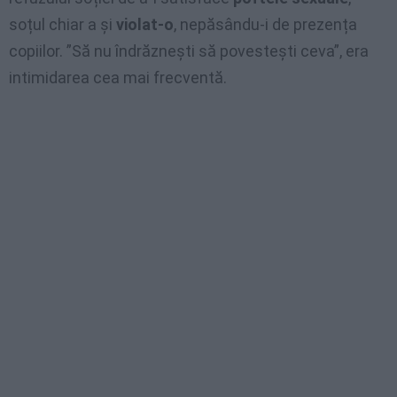
soțul chiar a și
violat-o
, nepăsându-i de prezența
copiilor. ”Să nu îndrăznești să povestești ceva”, era
intimidarea cea mai frecventă.