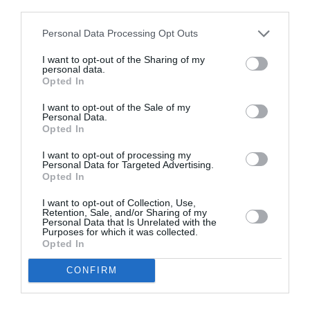
third parties.
Personal Data Processing Opt Outs
I want to opt-out of the Sharing of my
personal data.
Opted In
I want to opt-out of the Sale of my
Personal Data.
Opted In
I want to opt-out of processing my
Personal Data for Targeted Advertising.
Opted In
I want to opt-out of Collection, Use,
Retention, Sale, and/or Sharing of my
Personal Data that Is Unrelated with the
Purposes for which it was collected.
CITEȘTE ȘI:
Opted In
Alessandria, româncă bătută și terorizată de soțul
CONFIRM
musulman pentru că nu purta vălul