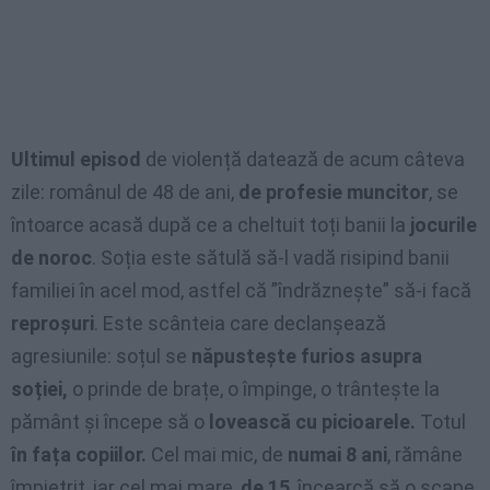
Ultimul episod
de violență datează de acum câteva
zile: românul de 48 de ani,
de profesie muncitor
, se
întoarce acasă după ce a cheltuit toți banii la
jocurile
de noroc
. Soția este sătulă să-l vadă risipind banii
familiei în acel mod, astfel că ”îndrăznește” să-i facă
reproșuri
. Este scânteia care declanșează
agresiunile: soțul se
năpustește furios asupra
soției,
o prinde de brațe, o împinge, o trântește la
pământ și începe să o
lovească cu picioarele.
Totul
în fața copiilor.
Cel mai mic, de
numai 8 ani
, rămâne
împietrit, iar cel mai mare,
de 15
, încearcă să o scape