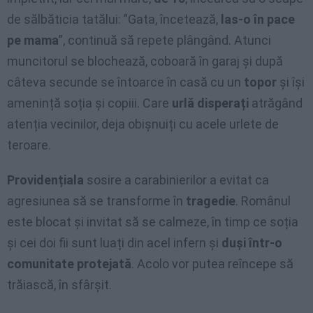
de sălbăticia tatălui: ”Gata, încetează,
las-o în pace
pe mama
”, continuă să repete plângând. Atunci
muncitorul se blochează, coboară în garaj și după
câteva secunde se întoarce în casă cu un
topor
și își
amenință soția și copiii. Care
urlă disperați
atrăgând
atenția vecinilor, deja obișnuiți cu acele urlete de
teroare.
Providențiala
sosire a carabinierilor a evitat ca
agresiunea să se transforme în
tragedie
. Românul
este blocat și invitat să se calmeze, în timp ce soția
și cei doi fii sunt luați din acel infern și
duși într-o
comunitate protejată
. Acolo vor putea reîncepe să
trăiască, în sfârșit.