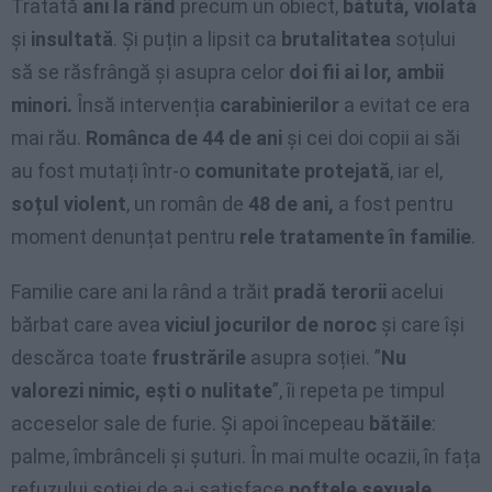
Tratată
ani la rând
precum un obiect,
bătută, violată
și
insultată
. Și puțin a lipsit ca
brutalitatea
soțului
să se răsfrângă și asupra celor
doi fii ai lor, ambii
minori.
Însă intervenția
carabinierilor
a evitat ce era
mai rău.
Românca de 44 de ani
și cei doi copii ai săi
au fost mutați într-o
comunitate protejată
, iar el,
soțul violent
, un român de
48 de ani,
a fost pentru
moment denunțat pentru
rele tratamente în familie
.
Familie care ani la rând a trăit
pradă terorii
acelui
bărbat care avea
viciul jocurilor de noroc
și care își
descărca toate
frustrările
asupra soției. ”
Nu
valorezi nimic, ești o nulitate
”, îi repeta pe timpul
acceselor sale de furie. Și apoi începeau
bătăile
:
palme, îmbrânceli și șuturi. În mai multe ocazii, în fața
refuzului soției de a-i satisface
poftele sexuale
,