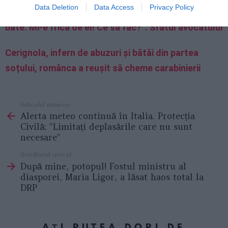
Data Deletion
Data Access
Privacy Policy
”Am venit cu soțul în Italia, aici a devenit violent, mă
bate. Mi-e frică de el! Ce să fac?”. Sfatul avocatului
Cerignola, infern de abuzuri și bătăi din partea
soțului, românca a reușit să cheme carabinierii
Articolul anterior
See
Alerta meteo continuă în Italia. Protecția
more
Civilă: ”Limitați deplasările care nu sunt
necesare”
Următorul articol
După mine, potopul! Fostul ministru al
diasporei, Maria Ligor, a lăsat haos total la
DRP
AȚI PUTEA DORI DE