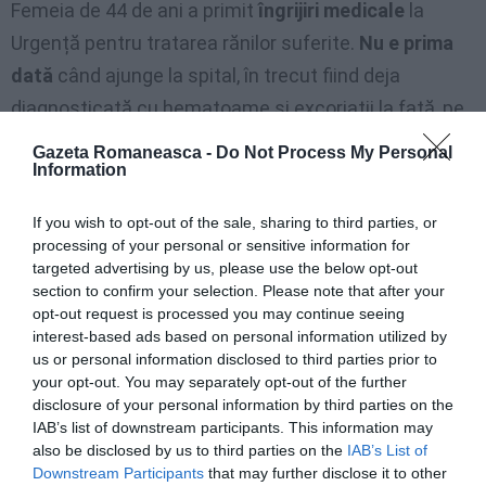
Femeia de 44 de ani a primit
îngrijiri medicale
la
Urgență pentru tratarea rănilor suferite.
Nu e prima
dată
când ajunge la spital, în trecut fiind deja
diagnosticată cu hematoame și excoriații la față, pe
picioare și brațe. Răni pe care mereu le-a justificat
Gazeta Romaneasca -
Do Not Process My Personal
Information
spunând că a suferit
accidente casnice
sau căderi.
If you wish to opt-out of the sale, sharing to third parties, or
De caz se ocupă și
Tribunalul pentru Minori din
processing of your personal or sensitive information for
Bologna,
unde judecătorii au ascultat povestirile
targeted advertising by us, please use the below opt-out
micuțelor victime. Victime care
au confirmat
section to confirm your selection. Please note that after your
opt-out request is processed you may continue seeing
atrocitățile
care s-au derulat sub ochii lor.
interest-based ads based on personal information utilized by
”Important este că
suntem toți trei bine
– spune
us or personal information disclosed to third parties prior to
your opt-out. You may separately opt-out of the further
femeia.
Am terminat-o cu acel bărbat
, datorez acest
disclosure of your personal information by third parties on the
lucru mie și copiilor mei”.
IAB’s list of downstream participants. This information may
also be disclosed by us to third parties on the
IAB’s List of
Downstream Participants
that may further disclose it to other