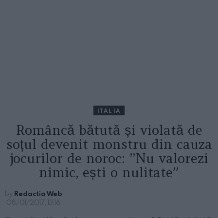
ITALIA
Româncă bătută și violată de
soțul devenit monstru din cauza
jocurilor de noroc: ”Nu valorezi
nimic, ești o nulitate”
by
Redactia Web
08/01/2017, 13:16