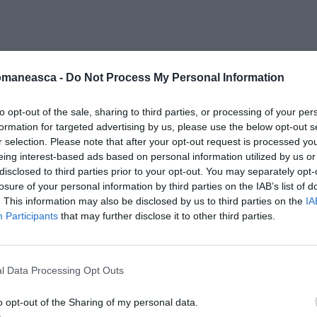
omaneasca -
Do Not Process My Personal Information
to opt-out of the sale, sharing to third parties, or processing of your per
formation for targeted advertising by us, please use the below opt-out s
r selection. Please note that after your opt-out request is processed y
 coase orașul”
, în sensul depășirii
eing interest-based ads based on personal information utilized by us or
disclosed to third parties prior to your opt-out. You may separately opt-
. Acesta își dorește să readucă zone ca Prato
losure of your personal information by third parties on the IAB’s list of
e, nu ca un capăt industrial ignorat, ci ca
. This information may also be disclosed by us to third parties on the
IA
Participants
that may further disclose it to other third parties.
vestiții și crearea de locuri de muncă.
l Data Processing Opt Outs
tetizează clar intenția candidatului:
nu
o opt-out of the Sharing of my personal data.