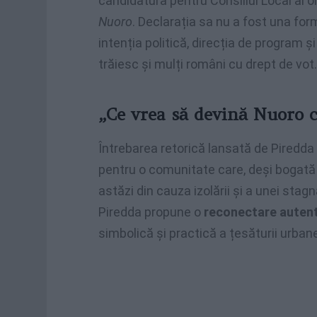
candidatura pentru Consiliul Local al or
Nuoro
. Declarația sa nu a fost una for
intenția politică, direcția de program și
trăiesc și mulți români cu drept de vot.
„Ce vrea să devină Nuoro 
Întrebarea retorică lansată de Piredda
pentru o comunitate care, deși bogată în
astăzi din cauza izolării și a unei stag
Piredda propune o
reconectare autenti
simbolică și practică a țesăturii urban