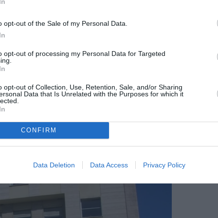
In
 comunitate care merită să fie valorizată în
 regăsesc priorități precum reabilitarea
o opt-out of the Sale of my Personal Data.
rismului, politicile pentru tineri și sprijinul
In
to opt-out of processing my Personal Data for Targeted
ing.
In
i.
Vrea ca centrul istoric să redevină „inima
Ortobene – “plămânul verde” – să fie nu doar
o opt-out of Collection, Use, Retention, Sale, and/or Sharing
ersonal Data that Is Unrelated with the Purposes for which it
lected.
ă și chiar economică, dar fără a-i distruge
In
CONFIRM
Data Deletion
Data Access
Privacy Policy