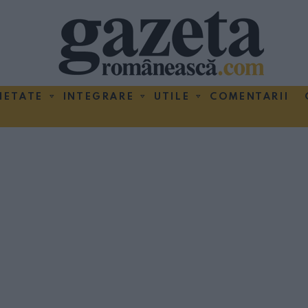
IETATE
INTEGRARE
UTILE
COMENTARII