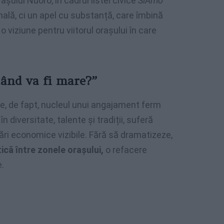
așului Nuoro, în cadrul listei civice
SiAmo
mală, ci un apel cu substanță, care îmbină
 o viziune pentru viitorul orașului în care
când va fi mare?”
 e, de fapt, nucleul unui angajament ferm
 diversitate, talente și tradiții, suferă
nări economice vizibile. Fără să dramatizeze,
că între zonele orașului,
o refacere
e.