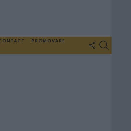
CONTACT
PROMOVARE
FOLLOW
SEARCH
US
Couple Photoshoot Paris