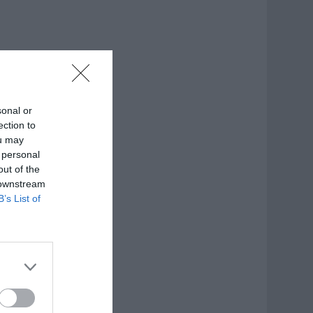
sonal or
ection to
ou may
 personal
out of the
 downstream
B’s List of