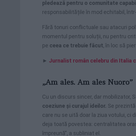
pledează pentru o comunitate capabi
responsabilitățile în mod echitabil, în
Fără tonuri conflictuale sau atacuri pol
momentul pentru soluții, nu pentru cri
pe
ceea ce trebuie făcut
, în loc să pi
►
Jurnalist român celebru din Italia 
„Am ales. Am ales Nuoro”
Cu un discurs sincer, dar mobilizator,
coeziune și curajul ideilor.
Se prezintă
care nu se uită doar la ziua votului, ci
deja toată povestea: centralitatea orașu
împreună”, a subliniat el.