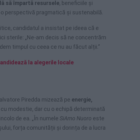
lă să împartă resursele
, beneficiile și
tr-o perspectivă pragmatică și sustenabilă.
itice, candidatul a insistat pe ideea că e
tici sterile: „Ne-am decis să ne concentrăm
erdem timpul cu ceea ce nu au făcut alții.”
candidează la alegerile locale
 Salvatore Piredda mizează pe
energie,
 cu modestie, dar cu o echipă determinată
 dincolo de ea. „În numele
SiAmo Nuoro
este
lui, forța comunității și dorința de a lucra