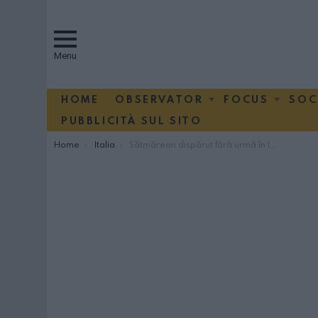
Menu
HOME
OBSERVATOR
FOCUS
SOC
PUBBLICITÀ SUL SITO
You are here:
Home
Italia
Sătmărean dispărut fără urmă în Italia, familia cere ajutorul