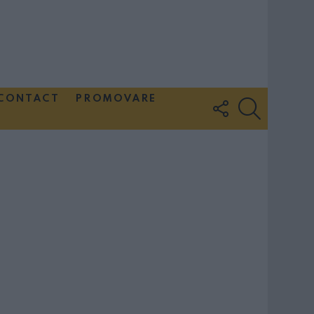
CONTACT
PROMOVARE
FOLLOW
SEARCH
US
Couple Photoshoot Paris