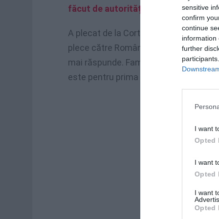
sensitive in
făcut de autorități
confirm you
continue se
A plecat de la Cortona cu intenția de 
information 
plece către România. Din acel moment s-
further disc
participants
mai răspunde. Familia face apel disper
Downstream 
este pentru prima dată când se rupe le
Persona
I want t
Opted 
I want t
Opted 
I want 
Advertis
Opted 