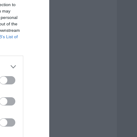
ection to
ou may
 personal
out of the
 downstream
B’s List of