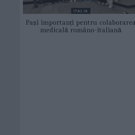
ITALIA
Pași importanți pentru colaborare
medicală româno-italiană