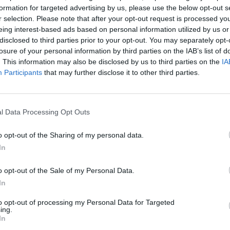
formation for targeted advertising by us, please use the below opt-out s
r selection. Please note that after your opt-out request is processed y
eing interest-based ads based on personal information utilized by us or
a lua trenul către Roma, de unde urma să
disclosed to third parties prior to your opt-out. You may separately opt-
au pierdut urmele lui și nici la telefon nu
losure of your personal information by third parties on the IAB’s list of
. This information may also be disclosed by us to third parties on the
IA
at și preocupant în același timp, deoarece
Participants
that may further disclose it to other third parties.
gătura cu ei.
l Data Processing Opt Outs
o opt-out of the Sharing of my personal data.
In
o opt-out of the Sale of my Personal Data.
In
to opt-out of processing my Personal Data for Targeted
ing.
In