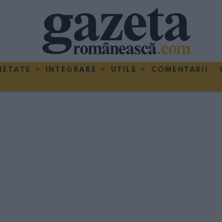
IETATE
INTEGRARE
UTILE
COMENTARII