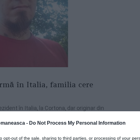
mă în Italia, familia cere
zident în Italia, la Cortona, dar originar din
re, este dat dispărut de către familie.
omaneasca -
Do Not Process My Personal Information
oximativ două săptămâni.
 un cioban român originar din Borșa. Apelul
to opt-out of the sale, sharing to third parties, or processing of your per