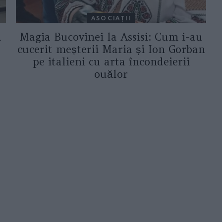
ASOCIAŢII
a
Magia Bucovinei la Assisi: Cum i-au
cucerit meșterii Maria și Ion Gorban
pe italieni cu arta încondeierii
ouălor