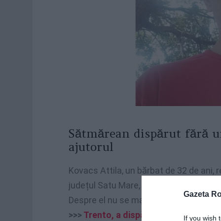
Sătmărean dispărut fără ur
ajutorul
Kovacs Attila, un bărbat de 32 de ani, re
județul Satu Mare, localitatea Tarna Ma
Gazeta R
Despre el nu se mai știe nimic de apr
>>>
Trento, a dispărut Petran Maftei,
If you wish 