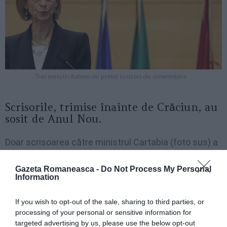
Trei miniștri italieni au primit scrisori de amenințare
Scrisorile, trimise înainte de Crăciun, au
sosit de Anul Nou.
Doar scrisoarea către ministrul Cartabia (foto sus) a
fost deschisă, celelalte două au fost imediat predate
Gazeta Romaneasca -
Do Not Process My Personal
anchetatorilor.
Information
Nu este exclus că ar putea fi vorba despre o acțiune
If you wish to opt-out of the sale, sharing to third parties, or
a oponenților vaccinării, a relatat ziarul.
processing of your personal or sensitive information for
targeted advertising by us, please use the below opt-out