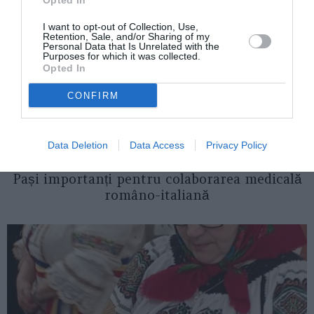
Opted In
I want to opt-out of Collection, Use,
Retention, Sale, and/or Sharing of my
Personal Data that Is Unrelated with the
Purposes for which it was collected.
Opted In
CONFIRM
Data Deletion
Data Access
Privacy Policy
ITALIA
Pași importanți pentru colaborarea medicală
româno-italiană