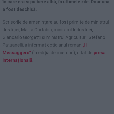
în care era și pulbere albă, în ultimele zile. Doar una
a fost deschisă.
Scrisorile de amenințare au fost primite de ministrul
Justiției, Marta Cartabia, ministrul Industriei,
Giancarlo Giorgetti și ministrul Agriculturii Stefano
Patuanelli, a informat cotidianul roman
„Il
Messaggero”
(în ediția de miercuri), citat de
presa
internațională
.