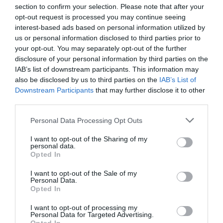
section to confirm your selection. Please note that after your
Italia, SCANDAL în biserică. Predică anti-vaccin a
opt-out request is processed you may continue seeing
preotului, credincioșii se revoltă
interest-based ads based on personal information utilized by
us or personal information disclosed to third parties prior to
STIRI ITALIA
your opt-out. You may separately opt-out of the further
disclosure of your personal information by third parties on the
IAB’s list of downstream participants. This information may
Articolul anterior
See
also be disclosed by us to third parties on the
IAB’s List of
Noi restricții în România, măștile textile
more
Downstream Participants
that may further disclose it to other
interzise, FFP2 obligatorii în spațiile
third parties.
publice
Personal Data Processing Opt Outs
Următorul articol
Plăți în numerar în Italia, limită de 1.000
I want to opt-out of the Sharing of my
euro pentru italieni, 15.000 euro pentru
personal data.
străini
Opted In
I want to opt-out of the Sale of my
Personal Data.
Opted In
AȚI PUTEA DORI DE
ASEMENEA
I want to opt-out of processing my
Personal Data for Targeted Advertising.