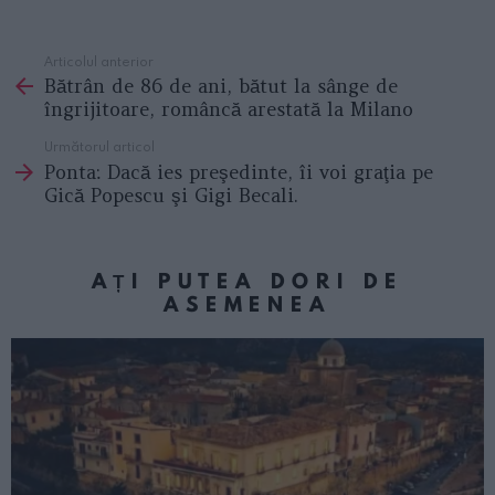
Articolul anterior
See
Bătrân de 86 de ani, bătut la sânge de
more
îngrijitoare, româncă arestată la Milano
Următorul articol
Ponta: Dacă ies preşedinte, îi voi graţia pe
Gică Popescu şi Gigi Becali.
AȚI PUTEA DORI DE
ASEMENEA