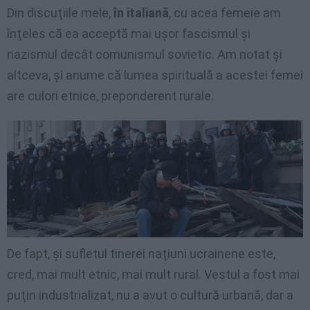
Din discuţiile mele,
în italiană
, cu acea femeie am
înţeles că ea acceptă mai uşor fascismul şi
nazismul decât comunismul sovietic. Am notat şi
altceva, şi anume că lumea spirituală a acestei femei
are culori etnice, preponderent rurale.
De fapt, şi sufletul tinerei naţiuni ucrainene este,
cred, mai mult etnic, mai mult rural. Vestul a fost mai
puţin industrializat, nu a avut o cultură urbană, dar a