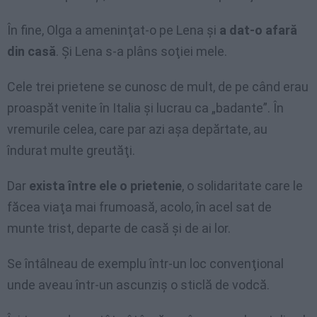
În fine, Olga a ameninţat-o pe Lena şi
a dat-o afară
din casă
. Şi Lena s-a plâns soţiei mele.
Cele trei prietene se cunosc de mult, de pe când erau
proaspăt venite în Italia şi lucrau ca „badante”. În
vremurile celea, care par azi aşa depărtate, au
îndurat multe greutăţi.
Dar
exista între ele o prietenie
, o solidaritate care le
făcea viaţa mai frumoasă, acolo, în acel sat de
munte trist, departe de casă şi de ai lor.
Se întâlneau de exemplu într-un loc convenţional
unde aveau într-un ascunziş o sticlă de vodcă.