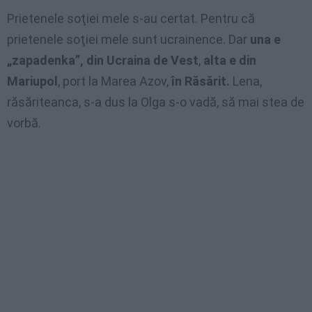
Prietenele soţiei mele s-au certat. Pentru că
prietenele soţiei mele sunt ucrainence. Dar
una e
„zapadenka”, din Ucraina de Vest
,
alta e din
Mariupol
, port la Marea Azov,
în Răsărit.
Lena,
răsăriteanca, s-a dus la Olga s-o vadă, să mai stea de
vorbă.