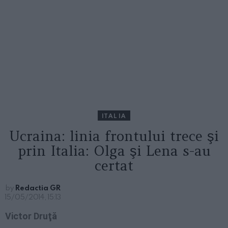
ITALIA
Ucraina: linia frontului trece şi
prin Italia: Olga şi Lena s-au
certat
by
Redactia GR
15/05/2014, 15:13
Victor Druţă