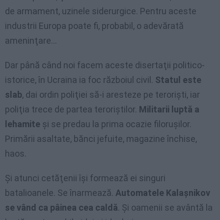
de armament, uzinele siderurgice. Pentru aceste
industrii Europa poate fi, probabil, o adevărată
ameninţare…
Dar până când noi facem aceste disertaţii politico-
istorice, în Ucraina ia foc războiul civil.
Statul este
slab
, dai ordin poliţiei să-i aresteze pe terorişti, iar
poliţia trece de partea teroriştilor.
Militarii luptă a
lehamite
şi se predau la prima ocazie filoruşilor.
Primării asaltate, bănci jefuite, magazine închise,
haos.
Şi atunci cetăţenii îşi formează ei singuri
batalioanele. Se înarmează.
Automatele Kalaşnikov
se vând ca pâinea cea caldă
. Şi oamenii se avântă la