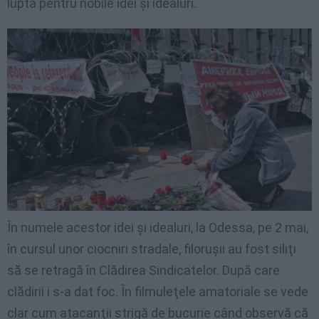
luptă pentru nobile idei şi idealuri.
În numele acestor idei şi idealuri, la Odessa, pe 2 mai,
în cursul unor ciocniri stradale, filoruşii au fost siliţi
să se retragă în Clădirea Sindicatelor. După care
clădirii i s-a dat foc. În filmuleţele amatoriale se vede
clar cum atacanţii strigă de bucurie când observă că