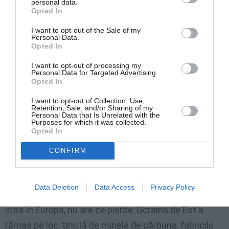
personal data.
Prin urmare, atât în Ucraina, cât şi în Moldova, pentru
Opted In
a redresa situaţia e nevoie de multă diplomaţie, bun
I want to opt-out of the Sale of my
simţ şi concomitent de reguli stricte.
Personal Data.
Opted In
Mai puţin de vorbăraie naţionalistă. Şi trebuie să
I want to opt-out of processing my
Personal Data for Targeted Advertising.
avem în vedere că
atitudinea conservatoare
Opted In
nostalgic-sovietică
, pro-rusească, a zonelor
I want to opt-out of Collection, Use,
industrializate se explică şi prin faptul că
Retention, Sale, and/or Sharing of my
Personal Data that Is Unrelated with the
proletariatul în sistemul sovietic a fost mai protejat,
Purposes for which it was collected.
Opted In
mai privilegiat. Proletariatul sovietic nu a fost supus
CONFIRM
represiilor, ca ţărănimea.
Ucraina de Vest, săracă şi neindustrializată, a umplut
Data Deletion
Data Access
Privacy Policy
Europa de emigranţi şi prin urmare e interesată să
intre în Europa, nu are ce pierde. Ucraina de Est a
rămas pe loc, ţinută de minele de cărbune, fabricile