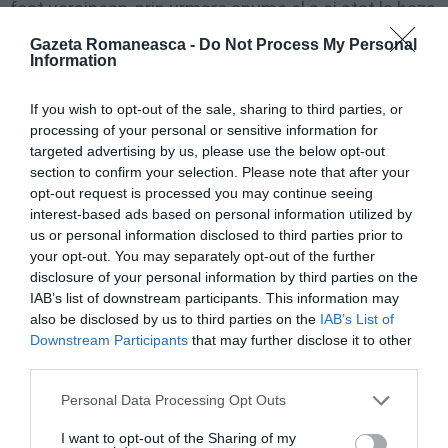
fost ucrainean, prin urmare anume el a şi stat la baza
noii statalităţi ucrainene
. Estul urbanizat, unde
Gazeta Romaneasca -
Do Not Process My Personal
Information
domină limba şi cultura de tip rusesc, mai vechi, cu o
tradiţie lungă, nu au putut desigur să accepte
If you wish to opt-out of the sale, sharing to third parties, or
naţionalismul ieftin al Vestului.
processing of your personal or sensitive information for
targeted advertising by us, please use the below opt-out
section to confirm your selection. Please note that after your
Nici limba ucraineană, care probabil pare un
opt-out request is processed you may continue seeing
instrument mai puţin performant decât formidabila
interest-based ads based on personal information utilized by
us or personal information disclosed to third parties prior to
limbă rusă. E aceeaşi situaţie ca la noi în Moldova.
your opt-out. You may separately opt-out of the further
disclosure of your personal information by third parties on the
Pentru ruşi, în genere pentru rusofoni, limba română
IAB’s list of downstream participants. This information may
–
mai ales româna stâlcită a basarabenilor!
– e
net
also be disclosed by us to third parties on the
IAB’s List of
Downstream Participants
that may further disclose it to other
inferioară limbii ruse
. Dacă în locul românei s-ar fi
third parties.
găsit germana ori engleza, rusofonii din Moldova
Personal Data Processing Opt Outs
demult şi-ar fi uitat limba maternă.
I want to opt-out of the Sharing of my