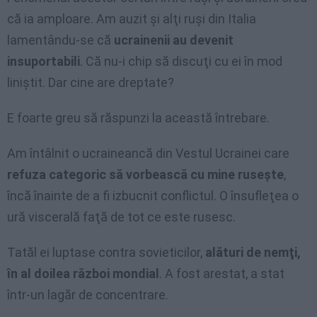
că ia amploare. Am auzit şi alţi ruşi din Italia
lamentându-se că
ucrainenii au devenit
insuportabili
. Că nu-i chip să discuţi cu ei în mod
liniştit. Dar cine are dreptate?
E foarte greu să răspunzi la această întrebare.
Am întâlnit o ucraineancă din Vestul Ucrainei care
refuza categoric să vorbească cu mine ruseşte
,
încă înainte de a fi izbucnit conflictul. O însufleţea o
ură viscerală faţă de tot ce este rusesc.
Tatăl ei luptase contra sovieticilor,
alături de nemţi,
în al doilea război mondial
. A fost arestat, a stat
într-un lagăr de concentrare.