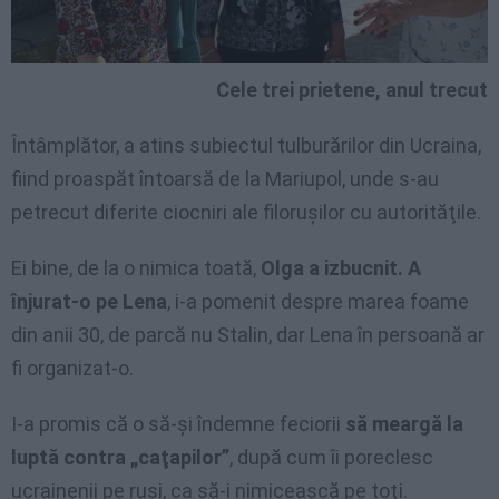
Cele trei prietene, anul trecut
Întâmplător, a atins subiectul tulburărilor din Ucraina,
fiind proaspăt întoarsă de la Mariupol, unde s-au
petrecut diferite ciocniri ale filoruşilor cu autorităţile.
Ei bine, de la o nimica toată,
Olga a izbucnit. A
înjurat-o pe Lena
, i-a pomenit despre marea foame
din anii 30, de parcă nu Stalin, dar Lena în persoană ar
fi organizat-o.
I-a promis că o să-şi îndemne feciorii
să meargă la
luptă contra „caţapilor”
, după cum îi poreclesc
ucrainenii pe ruşi, ca să-i nimicească pe toţi.