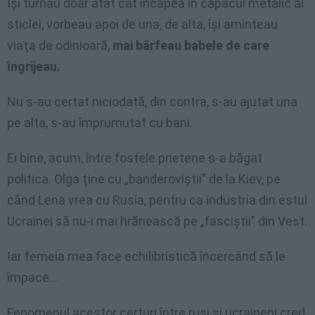
Îşi turnau doar atât cât încăpea în capacul metalic al
sticlei, vorbeau apoi de una, de alta, îşi aminteau
viaţa de odinioară,
mai bârfeau babele de care
îngrijeau.
Nu s-au certat niciodată, din contra, s-au ajutat una
pe alta, s-au împrumutat cu bani.
Ei bine, acum, între fostele prietene s-a băgat
politica. Olga ţine cu „banderoviştii” de la Kiev, pe
când Lena vrea cu Rusia, pentru ca industria din estul
Ucrainei să nu-i mai hrănească pe „fasciştii” din Vest.
Iar femeia mea face echilibristică încercând să le
împace…
Fenomenul acestor certuri între ruşi şi ucraineni cred