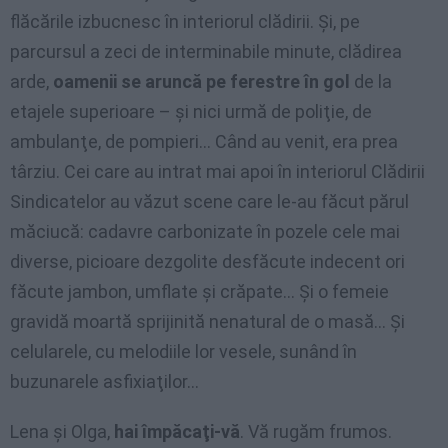
flăcările izbucnesc în interiorul clădirii. Şi, pe
parcursul a zeci de interminabile minute, clădirea
arde,
oamenii se aruncă pe ferestre în gol
de la
etajele superioare – şi nici urmă de poliţie, de
ambulanţe, de pompieri… Când au venit, era prea
târziu. Cei care au intrat mai apoi în interiorul Clădirii
Sindicatelor au văzut scene care le-au făcut părul
măciucă: cadavre carbonizate în pozele cele mai
diverse, picioare dezgolite desfăcute indecent ori
făcute jambon, umflate şi crăpate… Şi o femeie
gravidă moartă sprijinită nenatural de o masă… Şi
celularele, cu melodiile lor vesele, sunând în
buzunarele asfixiaţilor…
Lena şi Olga,
hai împăcaţi-vă
. Vă rugăm frumos.