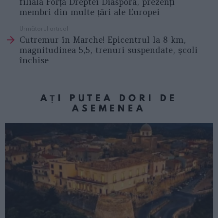
filiala Forța Dreptei Diaspora, prezenți
membri din multe țări ale Europei
Următorul articol
Cutremur în Marche! Epicentrul la 8 km,
magnitudinea 5,5, trenuri suspendate, școli
închise
AȚI PUTEA DORI DE
ASEMENEA