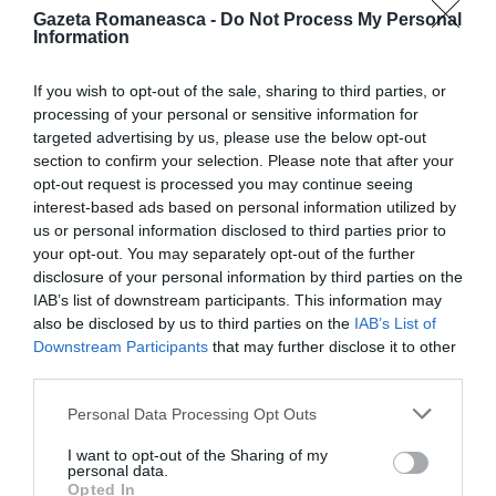
produse.
Gazeta Romaneasca -
Do Not Process My Personal
Information
>>>
Uleiul de măsline, testat în Germania: aproape
If you wish to opt-out of the sale, sharing to third parties, or
toate produsele eșuează
processing of your personal or sensitive information for
targeted advertising by us, please use the below opt-out
section to confirm your selection. Please note that after your
Pesticide în ulei de măsline extravirgin,
opt-out request is processed you may continue seeing
De Cecco printre mărcile afectate
interest-based ads based on personal information utilized by
us or personal information disclosed to third parties prior to
your opt-out. You may separately opt-out of the further
Prin urmare, uleiul de măsline extravirgin italian nu
disclosure of your personal information by third parties on the
iese foarte bine la test. Filippo Berio a ieșit cel mai
IAB’s list of downstream participants. This information may
rău din test pentru conținutul de uleiuri minerale
also be disclosed by us to third parties on the
IAB’s List of
Downstream Participants
that may further disclose it to other
„crescute semnificativ” și MOAH, urme de IPA,
third parties.
plastifianți și, de asemenea, două pesticide (inclusiv
Personal Data Processing Opt Outs
un insecticid, deltametrin).
I want to opt-out of the Sharing of my
personal data.
Compania a răspuns prompt, precizând că produsul
Opted In