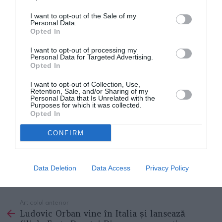
din Italia nu este același cu cel vândut în
I want to opt-out of the Sale of my
supermarketurile germane. Uleiul De Cecco a fost
Personal Data.
Opted In
penalizat pentru prezența uleiurilor minerale
I want to opt-out of processing my
„crescute semnificativ”, pentru prezența MOAH,
Personal Data for Targeted Advertising.
Opted In
urme de hidrocarburi aromatice policiclice (HAP) și
un pesticid (nespecificat). Dennree (Farchioni) și
I want to opt-out of Collection, Use,
Retention, Sale, and/or Sharing of my
produsele Casolare bio Farchioni au ulei mineral
Personal Data that Is Unrelated with the
Purposes for which it was collected.
„crescut semnificativ”, dar și MOAH și IPA, scrie
Opted In
affaritaliani.it
.
CONFIRM
Rovigo, camion cu produse alimentare românești
fără etichete, Garda de Finanțe confiscă marfa
Data Deletion
Data Access
Privacy Policy
Articolul anterior
See
Ludovic Orban vine în Italia și lansează
more