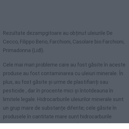
Rezultate dezampgitoare au obținut uleiurile De
Cecco, Filippo Berio, Farchioni, Casolare bio Farchioni,
Primadonna (Lidl).
Cele mai mari probleme care au fost găsite în aceste
produse au fost contaminarea cu uleiuri minerale. În
plus, au fost găsite și urme de plastifianți sau
pesticide , dar în procente mici și întotdeauna în
limitele legale. Hidrocarburile uleiurilor minerale sunt
un grup mare de substanțe diferite; cele găsite în
produsele în cantitate mare sunt hidrocarburile
aromatice, sau MOAH, prezente într-o treime din