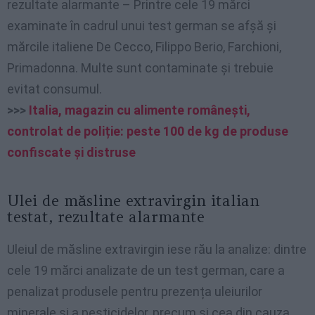
rezultate alarmante – Printre cele 19 mărci
examinate în cadrul unui test german se afșă și
mărcile italiene De Cecco, Filippo Berio, Farchioni,
Primadonna. Multe sunt contaminate și trebuie
evitat consumul.
>>>
Italia, magazin cu alimente românești,
controlat de poliție: peste 100 de kg de produse
confiscate și distruse
Ulei de măsline extravirgin italian
testat, rezultate alarmante
Uleiul de măsline extravirgin iese rău la analize: dintre
cele 19 mărci analizate de un test german, care a
penalizat produsele pentru prezența uleiurilor
minerale și a pesticidelor, precum și cea din cauza