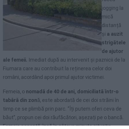
jogging la
mică
distanță
și
a auzit
strigătele
de ajutor
ale femeii.
Imediat după au intervenit și paznicii de la
Fiumara care au contribuit la reținerea celor doi
români, acordând apoi primul ajutor victimei.
Femeia, o
nomadă de 40 de ani, domiciliată într-o
tabără din zon
ă, este abordată de cei doi străini în
timp ce se plimbă prin parc. ”Îți putem oferi ceva de
băut”, propun cei doi răufăcători, așezați pe o bancă.
Femeia acceptă, însă în câteva minute situația