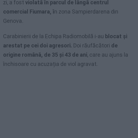
zi, a fost
violată în parcul de lângă centrul
comercial Fiumara, î
n zona Sampierdarena din
Genova.
Carabinierii de la Echipa Radiomobilă i-au
blocat și
arestat pe cei doi agresori.
Doi răufăcători
de
origine română, de 35 și 43 de ani
, care au ajuns la
închisoare cu acuzația de viol agravat.