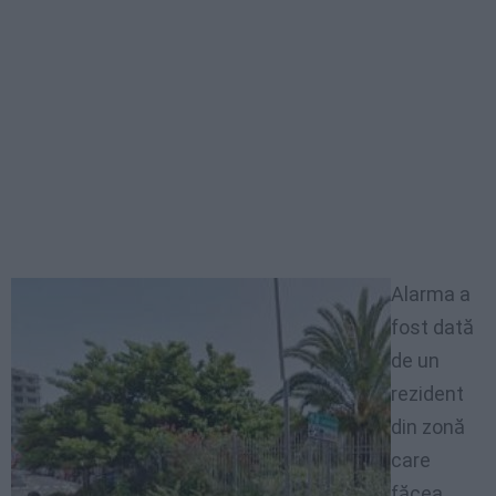
Alarma a
fost dată
de un
rezident
din zonă
care
făcea