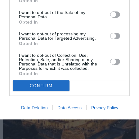
Opted In
Articolul anterior
See
Cum își bat joc PSD și PNL de milioanele
more
I want to opt-out of the Sale of my
Personal Data.
de români din Diaspora
Opted In
Următorul articol
I want to opt-out of processing my
Două românce, mamă și fiică, arestate
Personal Data for Targeted Advertising.
pentru furt din locuințe
Opted In
I want to opt-out of Collection, Use,
Retention, Sale, and/or Sharing of my
Personal Data that Is Unrelated with the
AȚI PUTEA DORI DE
Purposes for which it was collected.
ASEMENEA
Opted In
CONFIRM
Data Deletion
Data Access
Privacy Policy