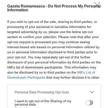
degenerează, ajungându-se la viol.
Gazeta Romaneasca -
Do Not Process My Personal
Information
If you wish to opt-out of the sale, sharing to third parties, or
Foggia, româncă de 18 ani,
processing of your personal or sensitive information for
targeted advertising by us, please use the below opt-out
sechestrată și violată într-o casă
section to confirm your selection. Please note that after your
opt-out request is processed you may continue seeing
abandonată
interest-based ads based on personal information utilized by
us or personal information disclosed to third parties prior to
your opt-out. You may separately opt-out of the further
Româncă de 34 de ani, violată de
disclosure of your personal information by third parties on the
IAB’s list of downstream participants. This information may
verișor la Genzano
also be disclosed by us to third parties on the
IAB’s List of
Downstream Participants
that may further disclose it to other
third parties.
Ostia, răpită din stație și violată în
Personal Data Processing Opt Outs
pădure timp de două zile
I want to opt-out of the Sharing of my
personal data.