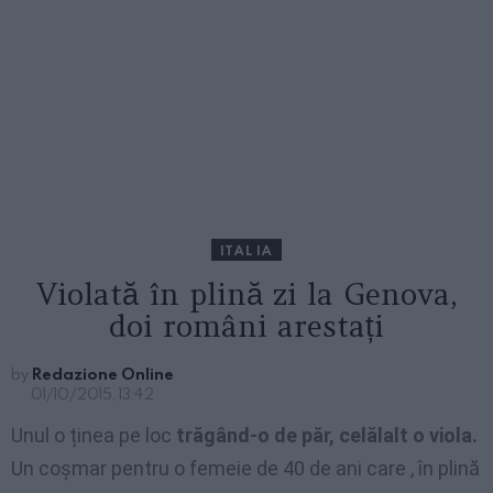
ITALIA
Violată în plină zi la Genova,
doi români arestați
by
Redazione Online
01/10/2015, 13:42
Unul o ținea pe loc
trăgând-o de păr, celălalt o viola.
Un coșmar pentru o femeie de 40 de ani care , în plină