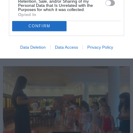
Retention, Sale, and/or Sharing of my
Personal Data that Is Unrelated with the
Purposes for which it was collected.
Opted In
CONFIRM
ITALIA
Concursul Miss Badante 2026: informații
Data Deletion
Data Access
Privacy Policy
despre înscrieri și participare