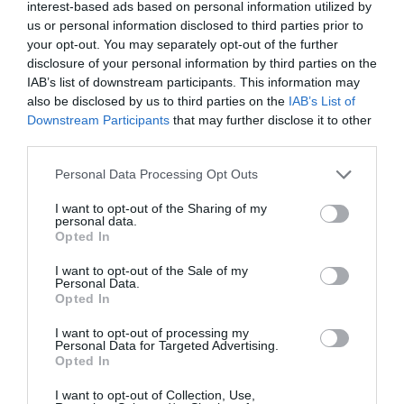
interest-based ads based on personal information utilized by
us or personal information disclosed to third parties prior to
your opt-out. You may separately opt-out of the further
disclosure of your personal information by third parties on the
Articolul anterior
See
IAB’s list of downstream participants. This information may
Să fim mai buni până la Paşte. Şi după?
more
also be disclosed by us to third parties on the
IAB’s List of
Downstream Participants
that may further disclose it to other
Următorul articol
third parties.
Săraci loviţi de criză, Istat: “În Italia peste
un milion de familii nu au venituri din
Personal Data Processing Opt Outs
muncă”
I want to opt-out of the Sharing of my
personal data.
Opted In
AȚI PUTEA DORI DE
I want to opt-out of the Sale of my
ASEMENEA
Personal Data.
Opted In
I want to opt-out of processing my
Personal Data for Targeted Advertising.
Opted In
I want to opt-out of Collection, Use,