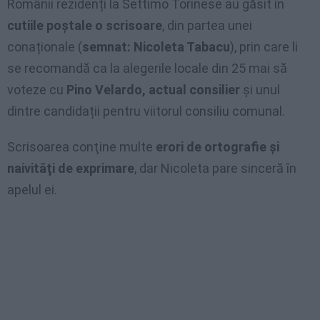
Românii rezidenți la Settimo Torinese au găsit în
cutiile poștale o scrisoare
, din partea unei
conaționale (
semnat: Nicoleta Tabacu
), prin care li
se recomandă ca la alegerile locale din 25 mai să
voteze cu
Pino Velardo, actual consilier
și unul
dintre candidații pentru viitorul consiliu comunal.
Scrisoarea conţine multe
erori de ortografie şi
naivităţi de exprimare
, dar Nicoleta pare sinceră în
apelul ei.