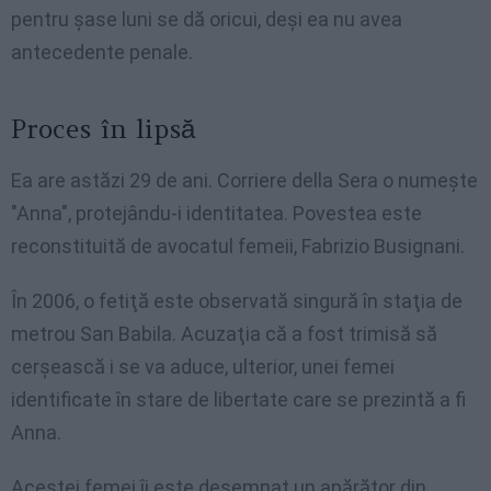
pentru şase luni se dă oricui, deşi ea nu avea
antecedente penale.
Proces în lipsă
Ea are astăzi 29 de ani. Corriere della Sera o numeşte
"Anna", protejându-i identitatea. Povestea este
reconstituită de avocatul femeii, Fabrizio Busignani.
În 2006, o fetiţă este observată singură în staţia de
metrou San Babila.
Acuzaţia
că
a
fost
trimisă
să
cerşească
i se
va
aduce
, ulterior,
unei
femei
identificate
în
stare de
libertate
care se
prezintă
a
fi
Anna.
Acestei femei îi este desemnat un apărător din