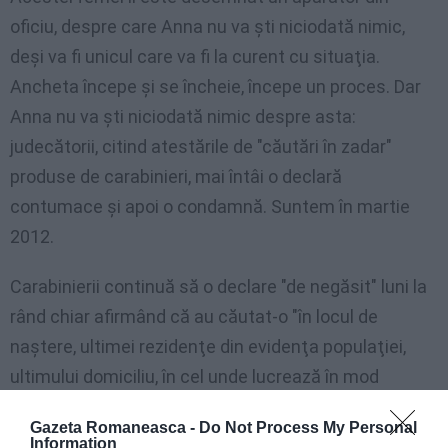
oficiu, despre care Anna nu va şti niciodată nimic,
deşi va fi unicul care va fi la curent cu situaţia.
Ancheta începe şi se încheie, începe un proces. Dar
Anna nu va şti niciodată nimic despre asta:
judecătorii, citind atestările de "căutări în zadar"
produse de carabinieri, mai întâi o declară
contumace şi apoi o condamnă. Suntem în martie
2012.
Carabinierii continuă să o declare "de negăsit" luni la
rând chiar afirmând că au căutat-o "în locul de
naştere, ultimei rezidenţe din evidenţa populaţiei,
ultimului domiciliu, în cel unde lucrează în mod
obişnuit" şi chiar "la Administraţia penitenciară
Gazeta Romaneasca -
Do Not Process My Personal
centrală".
Information