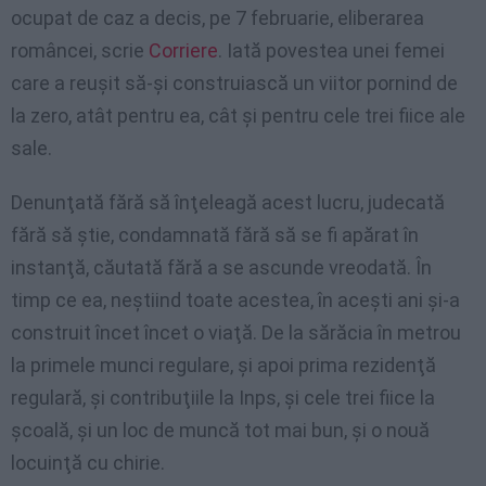
ocupat de caz a decis, pe 7 februarie, eliberarea
româncei, scrie
Corriere
. Iată povestea unei femei
care a reuşit să-şi construiască un viitor pornind de
la zero, atât pentru ea, cât şi pentru cele trei fiice ale
sale.
Denunţată fără să înţeleagă acest lucru, judecată
fără să ştie, condamnată fără să se fi apărat în
instanţă, căutată fără a se ascunde vreodată. În
timp ce ea, neştiind toate acestea, în aceşti ani şi-a
construit încet încet o viaţă. De la sărăcia în metrou
la primele munci regulare, şi apoi prima rezidenţă
regulară, şi contribuţiile la Inps, şi cele trei fiice la
şcoală, şi un loc de muncă tot mai bun, şi o nouă
locuinţă cu chirie.