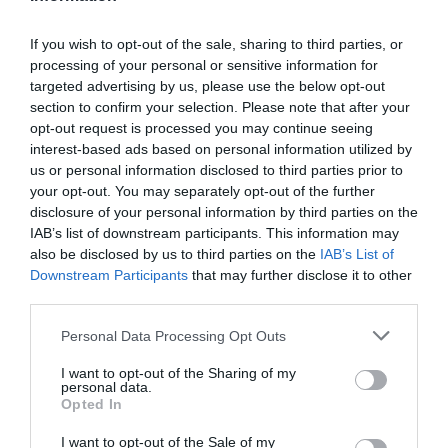
Dar pe 9 ianuarie anul acesta, carabinierii o găsesc, în
If you wish to opt-out of the sale, sharing to third parties, or
processing of your personal or sensitive information for
casa în care trăieşte regulamentar de mai mult timp,
targeted advertising by us, please use the below opt-out
şi o arestează. şi numai în acest moment numeşte
section to confirm your selection. Please note that after your
ea un avocat de încredere.
opt-out request is processed you may continue seeing
interest-based ads based on personal information utilized by
us or personal information disclosed to third parties prior to
În realitate Anna putea fi găsită oricând: "Iniţial –
your opt-out. You may separately opt-out of the further
spune don Virginio Colmegna – a fost rezidentă aici
disclosure of your personal information by third parties on the
IAB’s list of downstream participants. This information may
la noi în Casa della Carità". Unde registrele de
also be disclosed by us to third parties on the
IAB’s List of
evidenţă a populaţiei îi certifică prezenţa cel puţin de
Downstream Participants
that may further disclose it to other
third parties.
pe "5 octombrie 2010", subliniază avocatul Busignani,
şi unde nimeni nu a căutat-o: nici aici şi nici în
Personal Data Processing Opt Outs
apartamentul din afara oraşului Milano, rezidenţa sa
I want to opt-out of the Sharing of my
actuală.
personal data.
Opted In
Aşa cum nimeni – continuă avocatul – nu a întrebat
I want to opt-out of the Sale of my