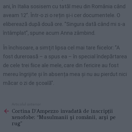
ani, în Italia sosisem cu tatăl meu din România când
aveam 12”. Într-o zi o rețin și-i cer documentele. O
eliberează după două ore. ”Singura dată când mi s-a
întâmplat”, spune acum Anna zâmbind.
În închisoare, a simţit lipsa cel mai tare fiicelor: ”A
fost dureroasă – a spus ea – în special îndepărtarea
de cele trei fiice ale mele, care din fericire au fost
mereu îngrijite și în absența mea și nu au pierdut nici
măcar o zi de școală”.
Articolul anterior
See
Cortina D’Ampezzo invadată de inscripții
more
xenofobe: “Musulmanii şi românii, arşi pe
rug”