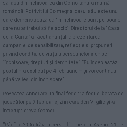
să iasă din închisoarea din Como tânăra mamă
româncă. Potrivit lui Colmegna, cazul său este unul
care demonstrează că "în închisoare sunt persoane
care nu ar trebui să fie acolo". Directorul de la "Casa
della Carità" a făcut anunţul la prezentarea
campaniei de sensibilizare, reflecţie şi propuneri
privind condiţia de viaţă a persoanelor închise
"închisoare, drepturi şi demnitate". "Eu încep astăzi
postul – a explicat pe 4 februarie – şi voi continua
până va ieşi din închisoare".
Povestea Annei are un final fericit: a fost eliberată de
judecător pe 7 februarie, zi în care don Virgilio şi-a
întrerupt greva foamei.
“Până în 2006 trăiam cerșind în metrou. Aveam 21 de