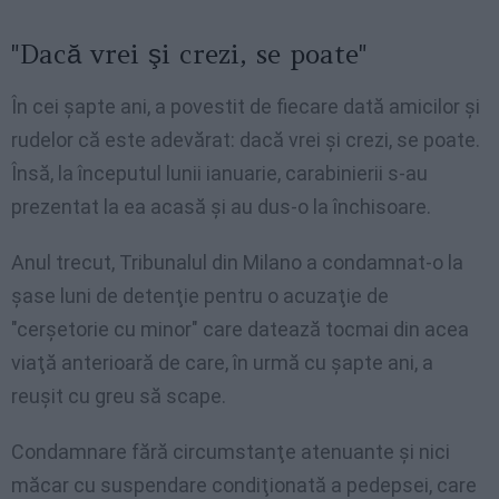
"Dacă vrei şi crezi, se poate"
În cei şapte ani, a povestit de fiecare dată amicilor şi
rudelor că este adevărat: dacă vrei şi crezi, se poate.
Însă, la începutul lunii ianuarie, carabinierii s-au
prezentat la ea acasă şi au dus-o la închisoare.
Anul trecut, Tribunalul din Milano a condamnat-o la
şase luni de detenţie pentru o acuzaţie de
"cerşetorie cu minor" care datează tocmai din acea
viaţă anterioară de care, în urmă cu şapte ani, a
reuşit cu greu să scape.
Condamnare fără circumstanţe atenuante şi nici
măcar cu suspendare condiţionată a pedepsei, care