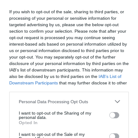
Polemică politică
If you wish to opt-out of the sale, sharing to third parties, or
“Este un episod care ne arată
cât de egoistă este
processing of your personal or sensitive information for
targeted advertising by us, please use the below opt-out
societatea în care trăim
, aş vrea să îi chem în cauză
section to confirm your selection. Please note that after your
şi pe responsabilii din administraţia locală, care nu au
opt-out request is processed you may continue seeing
interest-based ads based on personal information utilized by
fost în stare să evite o asemenea tragedie”- a
us or personal information disclosed to third parties prior to
declarat un consilier din Partidul Comunist al
your opt-out. You may separately opt-out of the further
disclosure of your personal information by third parties on the
Muncitorilor, în timp ce un alt politician, de la P.D. a
IAB’s list of downstream participants. This information may
vorbit despre o “lipsă de respect şi de iubire faţă de o
also be disclosed by us to third parties on the
IAB’s List of
fiinţă umană”.
Downstream Participants
that may further disclose it to other
third parties.
Personal Data Processing Opt Outs
Articolul anterior
See
Cătălin Ungureanu gestionează un bar
more
I want to opt-out of the Sharing of my
personal data.
lângă Vatican: „Carpe diem!”
Opted In
Următorul articol
I want to opt-out of the Sale of my
Guvernul italian: Liberalizarea pieţei