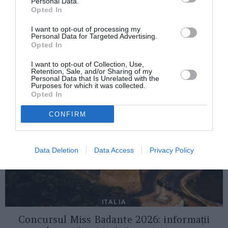
Personal Data.
muncii este un “semnal politic concret de
Opted In
prietenie”
I want to opt-out of processing my
Personal Data for Targeted Advertising.
Opted In
AȚI PUTEA DORI DE
I want to opt-out of Collection, Use,
ASEMENEA
Retention, Sale, and/or Sharing of my
Personal Data that Is Unrelated with the
Purposes for which it was collected.
Opted In
CONFIRM
Data Deletion
Data Access
Privacy Policy
ITALIA
Concursul Miss Badante 2026: informații