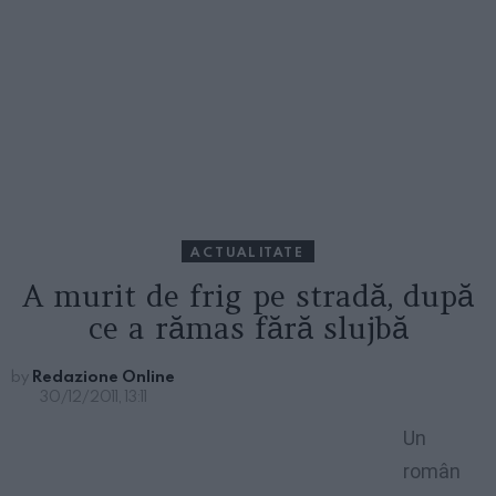
ACTUALITATE
A murit de frig pe stradă, după
ce a rămas fără slujbă
by
Redazione Online
30/12/2011, 13:11
Un
român