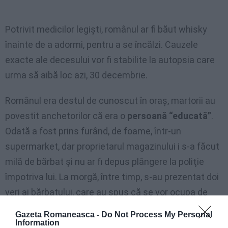
Potrivit medicilor legişti, românul ar fi băut whisky
înainte de a adormi, pentru a se încălzi. Cauzele
exacte ale decesului vor fi stabilite la autopsia care
urma să aibă loc azi, 30 decembrie.
Românul era destul de cunoscut în oraş, martorii au
povestit anchetorilor că era o
persoană “educată”
.
Odată a fost prins furând, de foame, într-un
supermarket, dar proprietarul magazinului i s-a făcut
milă de bărbat şi nu ar fi depus plângere la poliţie
împotriva lui. La morgă, între timp, s-au prezentat doi
veri ai bărbatului, care au spus că se vor ocupa de
înmormântare.
Gazeta Romaneasca -
Do Not Process My Personal
Information