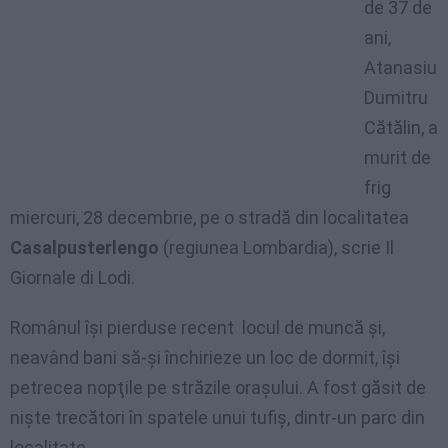
de 37 de
ani,
Atanasiu
Dumitru
Cătălin, a
murit de
frig
miercuri, 28 decembrie, pe o stradă din localitatea
Casalpusterlengo
(regiunea Lombardia), scrie Il
Giornale di Lodi.
Românul îşi pierduse recent locul de muncă şi,
neavând bani să-şi închirieze un loc de dormit, îşi
petrecea nopţile pe străzile oraşului. A fost găsit de
nişte trecători în spatele unui tufiş, dintr-un parc din
localitate.