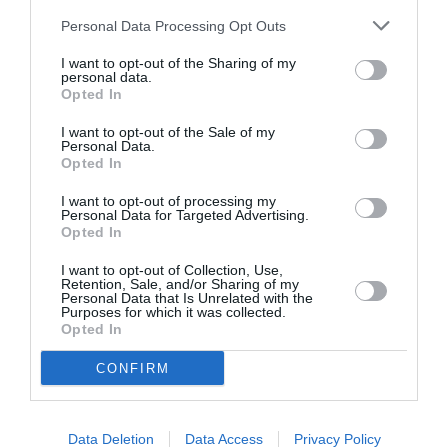
Personal Data Processing Opt Outs
Traficul a fost blocat în urma accidentului,
I want to opt-out of the Sharing of my
autostrada fiind redeschisă după mai bine de 2 ore.
personal data.
Opted In
ROMANI IN ITALIA
STIRI ITALIA
I want to opt-out of the Sale of my
Personal Data.
Articolul anterior
See
Opted In
Ostia, un muncitor român de 45 de ani a
more
I want to opt-out of processing my
murit la muncă pe șantier, a căzut de la
Personal Data for Targeted Advertising.
etajul 5
Opted In
Următorul articol
I want to opt-out of Collection, Use,
Italia expulzează 30 de diplomaţi ruşi din
Retention, Sale, and/or Sharing of my
Personal Data that Is Unrelated with the
motive de ”securitate naţională”: ”Măsura a
Purposes for which it was collected.
fost necesară”
Opted In
CONFIRM
AȚI PUTEA DORI DE
ASEMENEA
Data Deletion
Data Access
Privacy Policy