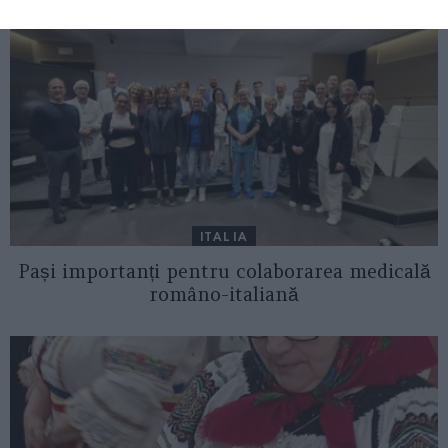
ITALIA
Pași importanți pentru colaborarea medicală
româno-italiană