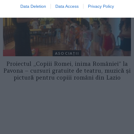
Data Deletion
Data Access
Privacy Policy
ASOCIAŢII
Proiectul „Copiii Romei, inima României” la
Pavona – cursuri gratuite de teatru, muzică și
pictură pentru copiii români din Lazio