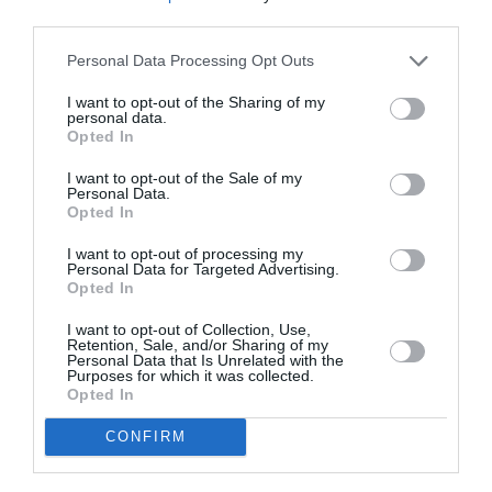
AȚI PUTEA DORI DE
third parties.
ASEMENEA
Personal Data Processing Opt Outs
I want to opt-out of the Sharing of my
personal data.
Opted In
I want to opt-out of the Sale of my
Personal Data.
Opted In
I want to opt-out of processing my
Personal Data for Targeted Advertising.
Opted In
ITALIA
I want to opt-out of Collection, Use,
Retention, Sale, and/or Sharing of my
Concursul Miss Badante 2026: informații
Personal Data that Is Unrelated with the
Purposes for which it was collected.
despre înscrieri și participare
Opted In
CONFIRM