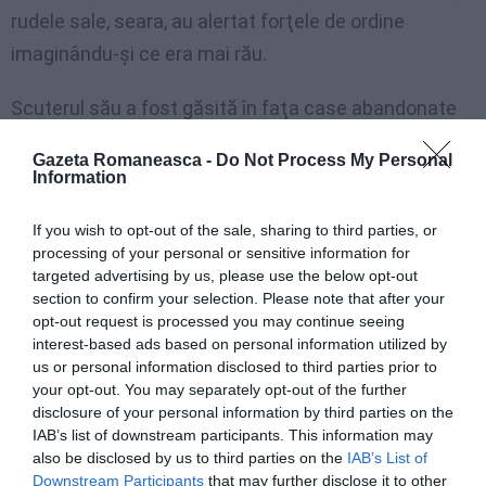
rudele sale, seara, au alertat forţele de ordine
imaginându-şi ce era mai rău.
Scuterul său a fost găsită în faţa case abandonate
unde femeia s-a spânzurat. Fiica ei, de 18 ani, a
Gazeta Romaneasca -
Do Not Process My Personal
explicat că mama sa căzuse de mai mult timp în
Information
depresie.
If you wish to opt-out of the sale, sharing to third parties, or
processing of your personal or sensitive information for
targeted advertising by us, please use the below opt-out
Articolul anterior
See
section to confirm your selection. Please note that after your
Forza Nuova: “Imigranţi, întoarceţi-vă
more
opt-out request is processed you may continue seeing
acasă!”
interest-based ads based on personal information utilized by
us or personal information disclosed to third parties prior to
Următorul articol
your opt-out. You may separately opt-out of the further
Tiberiu Mugurel Dinu, numit consul
disclosure of your personal information by third parties on the
general la Torino
IAB’s list of downstream participants. This information may
also be disclosed by us to third parties on the
IAB’s List of
Downstream Participants
that may further disclose it to other