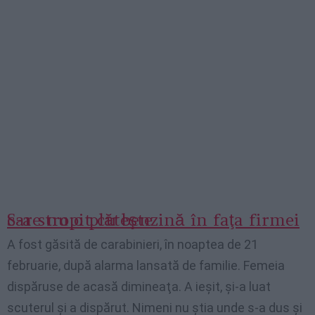
S-a stropit cu benzină în faţa firmei care nu o plăteşte
A fost găsită de carabinieri, în noaptea de 21
februarie, după alarma lansată de familie. Femeia
dispăruse de acasă dimineaţa. A ieşit, şi-a luat
scuterul şi a dispărut. Nimeni nu ştia unde s-a dus şi