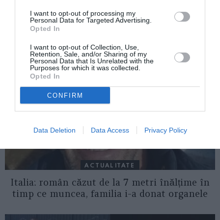
I want to opt-out of processing my
Personal Data for Targeted Advertising.
AȚI PUTEA DORI DE
Opted In
ASEMENEA
I want to opt-out of Collection, Use,
Retention, Sale, and/or Sharing of my
Personal Data that Is Unrelated with the
Purposes for which it was collected.
Opted In
CONFIRM
Data Deletion
Data Access
Privacy Policy
ACTUALITATE
Italia: român căzut de la 7 metri înălțime în
timp ce muncea, familia i-a donat organele