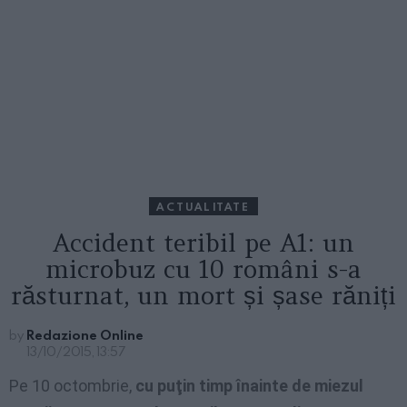
ACTUALITATE
Accident teribil pe A1: un
microbuz cu 10 români s-a
răsturnat, un mort și șase răniți
by
Redazione Online
13/10/2015, 13:57
Pe 10 octombrie,
cu puţin timp înainte de miezul