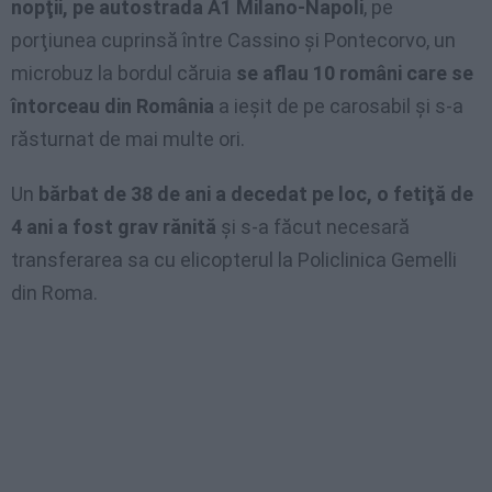
nopţii, pe autostrada A1 Milano-Napoli
, pe
porţiunea cuprinsă între Cassino şi Pontecorvo, un
microbuz la bordul căruia
se aflau 10 români care se
întorceau din România
a ieşit de pe carosabil şi s-a
răsturnat de mai multe ori.
Un
bărbat de 38 de ani a decedat pe loc, o fetiţă de
4 ani a fost grav rănită
şi s-a făcut necesară
transferarea sa cu elicopterul la Policlinica Gemelli
din Roma.