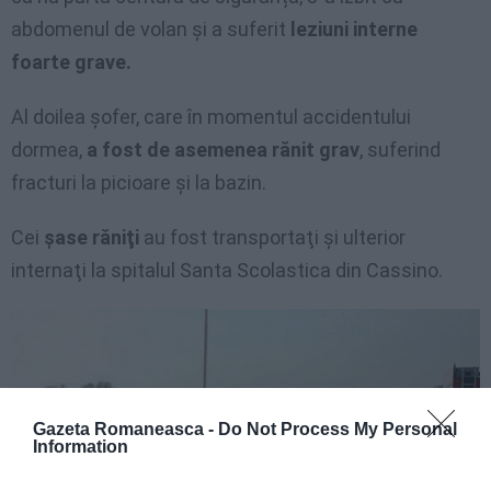
abdomenul de volan și a suferit
leziuni interne
foarte grave.
Al doilea șofer, care în momentul accidentului
dormea,
a fost de asemenea rănit grav
, suferind
fracturi la picioare și la bazin.
Cei
şase răniţi
au fost transportaţi şi ulterior
internaţi la spitalul Santa Scolastica din Cassino.
Gazeta Romaneasca -
Do Not Process My Personal
Information