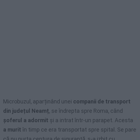
Microbuzul, aparținând unei
companii de transport
din județul Neamț
, se îndrepta spre Roma, când
șoferul a adormit
și a intrat într-un parapet. Acesta
a murit
în timp ce era transportat spre spital. Se pare
că nu purta centura de siguranță, s-a izbit cu