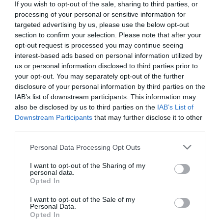
If you wish to opt-out of the sale, sharing to third parties, or
processing of your personal or sensitive information for
targeted advertising by us, please use the below opt-out
section to confirm your selection. Please note that after your
opt-out request is processed you may continue seeing
interest-based ads based on personal information utilized by
us or personal information disclosed to third parties prior to
your opt-out. You may separately opt-out of the further
disclosure of your personal information by third parties on the
IAB’s list of downstream participants. This information may
ACCIDENT ITALIA
also be disclosed by us to third parties on the
IAB’s List of
Downstream Participants
that may further disclose it to other
Articolul anterior
third parties.
See
«Statul român te-a ajutat vreodată?»
more
Personal Data Processing Opt Outs
Florina Cazacu, fiica muncitorului ucis:
«Statul român mi-a dat doar un pașaport.
I want to opt-out of the Sharing of my
Nimic mai mult.»
personal data.
Opted In
Următorul articol
Ragusa, morți în sere din cauza
I want to opt-out of the Sale of my
Personal Data.
pesticidelor
Opted In