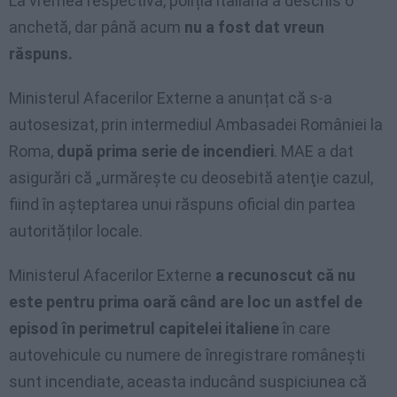
La vremea respectivă, poliția italiană a deschis o
anchetă, dar până acum
nu a fost dat vreun
răspuns.
Ministerul Afacerilor Externe a anunțat că s-a
autosesizat, prin intermediul Ambasadei României la
Roma,
după prima serie de incendieri
. MAE a dat
asigurări că „urmărește cu deosebită atenţie cazul,
fiind în aşteptarea unui răspuns oficial din partea
autorităților locale.
Ministerul Afacerilor Externe
a recunoscut că nu
este pentru prima oară când are loc un astfel de
episod în perimetrul capitelei italiene
în care
autovehicule cu numere de înregistrare românești
sunt incendiate, aceasta inducând suspiciunea că