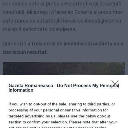
asemenea acte ar putea avea și motivații de natură
xenofobă. Ministerul Afacerilor Externe și-a exprimat
așteptarea ca autoritățile locale să investigheze cu
maximă seriozitate incendierea.
Suntem la
a treia serie de incendieri și ancheta nu a
dat niciun rezultat.
Gazeta Romaneasca -
Do Not Process My Personal
Information
If you wish to opt-out of the sale, sharing to third parties, or
processing of your personal or sensitive information for
targeted advertising by us, please use the below opt-out
section to confirm your selection. Please note that after your
opt-out request is processed you may continue seeing