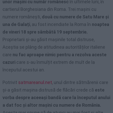
unor mașini cu număr românesc
în ultimele luni, în
cartierul Borghesiana din Roma. Trei mașini cu
numere românești,
două cu numere de Satu Mare și
una de Galați
, au fost incendiate la Roma în
noaptea
de vineri 18 spre sâmbătă 19 septembrie.
Proprietarii și-au găsit mașinile total distruse,
Aceștia se plâng de atitudinea autorităților italiene
care
nu fac aproape nimic pentru a rezolva aceste
cazuri
care s-au înmulțit extrem de mult de la
începutul acestui an.
Potrivit
satmareanul.net
, unul dintre sătmărenii care
și-a găsit mașina distrusă de flăcări crede că
este
vorba despre aceeași bandă care la începutul anului
a dat foc și altor mașini cu numere de România.
Acesta mai spune că de atunci au mai fost și alte