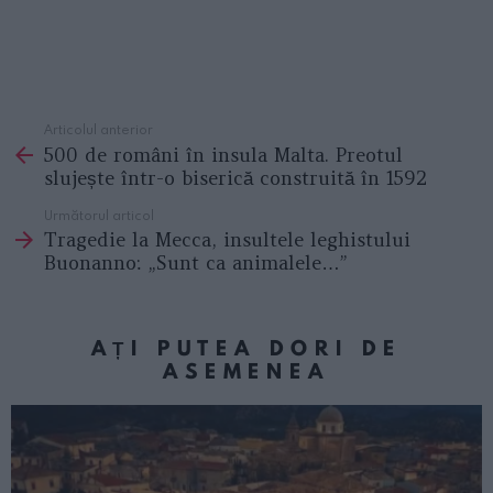
Articolul anterior
See
500 de români în insula Malta. Preotul
more
slujește într-o biserică construită în 1592
Următorul articol
Tragedie la Mecca, insultele leghistului
Buonanno: „Sunt ca animalele…”
AȚI PUTEA DORI DE
ASEMENEA