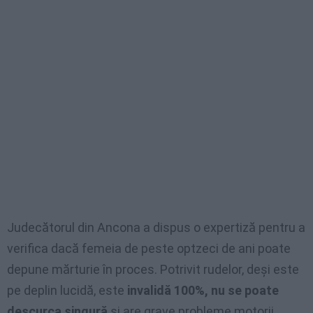
Judecătorul din Ancona a dispus o expertiză pentru a
verifica dacă femeia de peste optzeci de ani poate
depune mărturie în proces. Potrivit rudelor, deşi este
pe deplin lucidă, este
invalidă 100%, nu se poate
descurca singură
şi are grave probleme motorii.