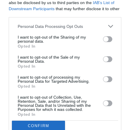
lovit fosta soţie cu toporul
also be disclosed by us to third parties on the
IAB’s List of
Downstream Participants
that may further disclose it to other
third parties.
AȚI PUTEA DORI DE
Personal Data Processing Opt Outs
ASEMENEA
I want to opt-out of the Sharing of my
personal data.
Opted In
I want to opt-out of the Sale of my
Personal Data.
Opted In
I want to opt-out of processing my
Personal Data for Targeted Advertising.
Opted In
I want to opt-out of Collection, Use,
Retention, Sale, and/or Sharing of my
Personal Data that Is Unrelated with the
ITALIA
Purposes for which it was collected.
Opted In
Concursul Miss Badante 2026: informații
despre înscrieri și participare
CONFIRM