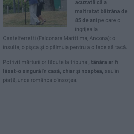
acuzată că a
maltratat bătrâna de
85 de ani
pe care o
îngrijea la
Castelferretti (Falconara Marittima, Ancona): o
insulta, o pişca şi o pălmuia pentru a o face să tacă.
Potrivit mărturiilor făcute la tribunal,
tânăra ar fi
lăsat-o singură în casă, chiar şi noaptea,
sau în
piaţă, unde românca o însoţea.