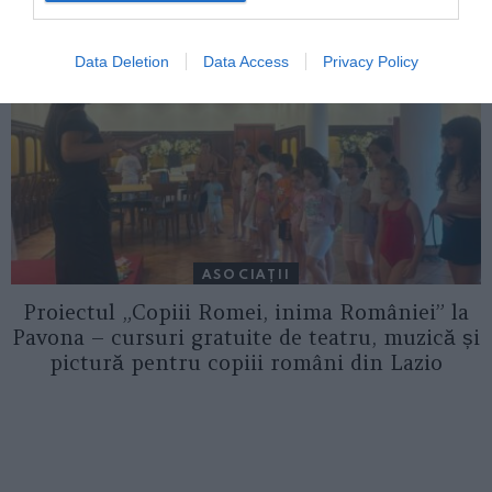
Data Deletion
Data Access
Privacy Policy
ASOCIAŢII
Proiectul „Copiii Romei, inima României” la
Pavona – cursuri gratuite de teatru, muzică și
pictură pentru copiii români din Lazio