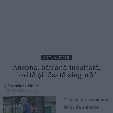
ACTUALITATE
Ancona, bătrână insultată,
lovită şi lăsată singură”
by
Redazione Online
08/05/2015, 15:56
O îngrijitoare
româncă
de 25 de ani este