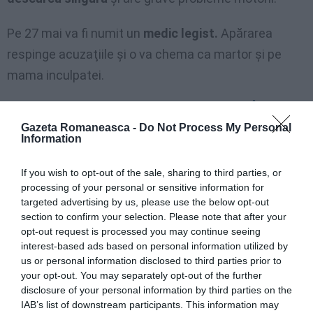
Pe 27 mai va fi numit un
medic legist.
Apărarea
respinge acuzaţiile şi o va chema ca martor şi pe
mama inculpatei.
Unde este broşa cadou de la aniversarea de 100 de ani? Îngrijitoare
hoață la Sant’Ilario d’Enza
Gazeta Romaneasca -
Do Not Process My Personal
Information
Îngrijitoare hoață: a furat bijuteriile bătrânilor pentru care lucra.
„Am furat din necesitate”
If you wish to opt-out of the sale, sharing to third parties, or
Acuzata pe nedrept de hoție: „Italienii mă terorizează, am nevoie de
processing of your personal or sensitive information for
ajutorul ambasadei României”
targeted advertising by us, please use the below opt-out
section to confirm your selection. Please note that after your
opt-out request is processed you may continue seeing
Articolul anterior
See
interest-based ads based on personal information utilized by
Alianţa Românilor intră în lupta electorală
more
us or personal information disclosed to third parties prior to
cu candidaţi în Campania şi Puglia
your opt-out. You may separately opt-out of the further
Următorul articol
disclosure of your personal information by third parties on the
Român arestat la Ragusa pentru că și-a
IAB’s list of downstream participants. This information may