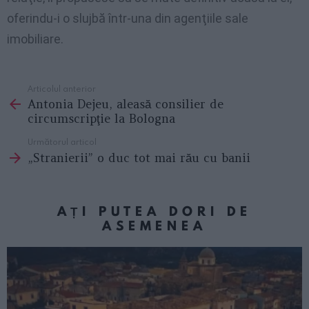
oferindu-i o slujbă într-una din agenţiile sale
imobiliare.
Articolul anterior
See
Antonia Dejeu, aleasă consilier de
more
circumscripţie la Bologna
Următorul articol
„Stranierii” o duc tot mai rău cu banii
AȚI PUTEA DORI DE
ASEMENEA