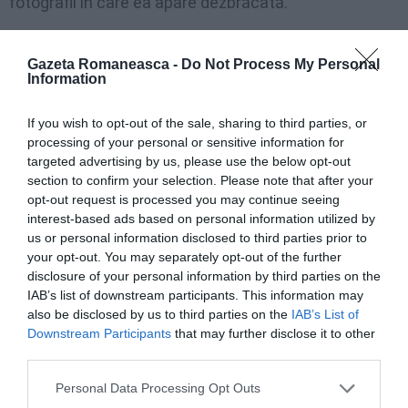
fotografii în care ea apare dezbrăcată.
Procesul în care Melaragni este acuzat de uciderea
Gazeta Romaneasca -
Do Not Process My Personal
Danielei Hatmanu a început pe 7 februarie 2011. În
Information
timpul procesului a fost audiată şi M.Z., fostă
If you wish to opt-out of the sale, sharing to third parties, or
prietenă a inculpatului, care a dezminţit faptul că
processing of your personal or sensitive information for
Melaragni ar fi fost violat în 2007. „Eram împreună în
targeted advertising by us, please use the below opt-out
section to confirm your selection. Please note that after your
noaptea de 12-13 octombrie din 2007 – a provestit
opt-out request is processed you may continue seeing
femeia în faţa judecătorilor – Nu a avut loc niciun jaf,
interest-based ads based on personal information utilized by
Melaragni nu a fost violat de hoţi, nimeni nu a intrat în
us or personal information disclosed to third parties prior to
your opt-out. You may separately opt-out of the further
casă”.
disclosure of your personal information by third parties on the
IAB’s list of downstream participants. This information may
Jaful şi violul pe care l-ar fi suferit atunci reprezintă
also be disclosed by us to third parties on the
IAB’s List of
Downstream Participants
that may further disclose it to other
cheia apărării lui Melaragni
: după acea noapte ar fi
third parties.
fost atât de traumatizat şi terorizat încât a montat o
Personal Data Processing Opt Outs
alarmă anti-furt şi şi-a cumpărat un pistol Beretta 9,