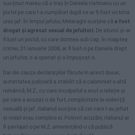
susţinut mereu că a tras în Daniela Hatmanu cu un
pistol pe care l-a cumpărat după ce ar fi fost victima
unui jaf. În timpul jafului, Melaragni susţine că
a fost
drogat şi agresat sexual de jefuitori.
De atunci şi-ar
fi luat un pistol, cu care dormea sub cap. În noaptea
crimei, 31 ianuarie 2008, ar fi luat-o pe Daniela drept
un jefuitor, s-a speriat şi a împuşcat-o.
Dar din cauza declaraţiilor făcute în acest dosar,
autoritatea judiciară a stabilit că a calomniat o altă
româncă, M.Z., cu care inculpatul a avut o relaţie şi
pe care a acuzat-o de furt, complicitate la violenţă
sexuală şi jaf. Italianul susţine că cei care l-au jefuit
şi violat erau complicii ei. Potrivit acuzării, italianul ar
fi şantajat-o pe M.Z. ameninţând-o că publică