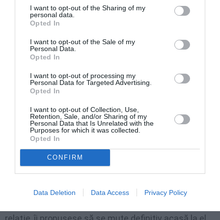
pistolul cu care apoi a împuşcat-o pe Daniela
I want to opt-out of the Sharing of my
personal data.
Hatmanu.
Opted In
I want to opt-out of the Sale of my
În noaptea de 31 ianuarie 2008, ar fi sunat alarma.
Personal Data.
Opted In
Italianul a intrat în panică, spune el, temându-se să
nu fie din nou jefuit. A văzut o umbră care venea spre
I want to opt-out of processing my
Personal Data for Targeted Advertising.
el, în cameră, şi a tras de trei ori. Dar nu erau hoţii, ci
Opted In
Daniela, prietena lui, care până cu câteva minute
I want to opt-out of Collection, Use,
Retention, Sale, and/or Sharing of my
înainte dormea în pat cu el. Femeia se ridicase pentru
Personal Data that Is Unrelated with the
Purposes for which it was collected.
a merge la baie. Două din cele trei proiectile au lovit-o
Opted In
pe Daniela într-un picior şi în inimă, ucigând-o pe loc.
CONFIRM
Victima, originară din Vânători (Vrancea) lucra ca
îngrijitoare la Palermo şi sosise la Capodimonte chiar
Data Deletion
Data Access
Privacy Policy
în acea zi. Melaragni, cu care avea de puţin timp o
relaţie, îi propusese să se mute definitiv acasă la el,