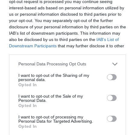
Ancheta a continuat cu identificarea bărbatului, care
opt-out request is processed you may continue seeing
interest-based ads based on personal information utilized by
a fost recunoscut de polițiști într-un selfie postat pe
us or personal information disclosed to third parties prior to
rețelele sociale de partenera sa. Imaginea a fost
your opt-out. You may separately opt-out of the further
disclosure of your personal information by third parties on the
comparată cu înregistrările camerelor de
IAB’s list of downstream participants. This information may
supraveghere din magazin, iar identitatea hoțului –
also be disclosed by us to third parties on the
IAB’s List of
un român cunoscut deja pentru infracțiuni similare –
Downstream Participants
that may further disclose it to other
third parties.
a fost confirmată.
Personal Data Processing Opt Outs
Ulterior, bărbatul a fost reținut în apropierea locuinței
I want to opt-out of the Sharing of my
sale, aflat într-o mașină cu alte două persoane. A
personal data.
Opted In
fost arestat imediat, iar instanța a dispus măsura
I want to opt-out of the Sale of my
arestului la domiciliu. Femeia a fost denunțată în
Personal Data.
Opted In
stare de libertate.
I want to opt-out of processing my
Astfel, „lista de nuntă” a celor doi s-a încheiat cu o
Personal Data for Targeted Advertising.
Opted In
intervenție a poliției și cu dosare penale, în loc de un