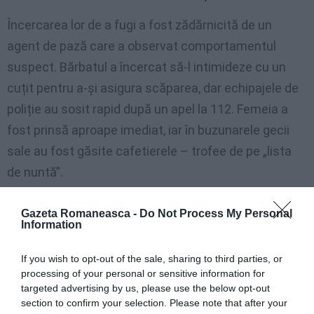
Încercarea lor de a fugi a fost zădărnicită de un
agent de pază care a observat comportamentul
suspect. Bărbatul a încercat să-l intimideze cu un
cuțit pentru a-și asigura scăparea, dar echipajele de
poliție au sosit rapid după un apel la 112. Femeia a
fost prinsă aproape imediat, iar în buzunarele gecii
sale au fost găsite cafetierele – trofee de pe „lista
de nuntă”.
>>> Citiți și:
Rețea de români acuzată de înșelăciuni
cu mașini second-hand: cumpărau autoturisme și
Gazeta Romaneasca -
Do Not Process My Personal
Information
anulau transferul bancar imediat după tranzacție
If you wish to opt-out of the sale, sharing to third parties, or
processing of your personal or sensitive information for
Un selfie i-a dat de gol
targeted advertising by us, please use the below opt-out
section to confirm your selection. Please note that after your