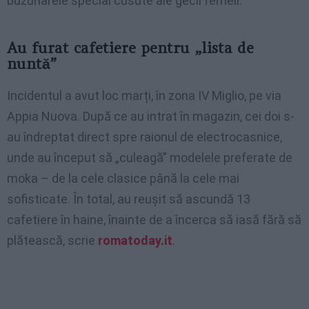
buzunarele special cusute ale gecii femeii.
Au furat cafetiere pentru „lista de
nuntă”
Incidentul a avut loc marți, în zona IV Miglio, pe via
Appia Nuova. După ce au intrat în magazin, cei doi s-
au îndreptat direct spre raionul de electrocasnice,
unde au început să „culeagă” modelele preferate de
moka – de la cele clasice până la cele mai
sofisticate. În total, au reușit să ascundă 13
cafetiere în haine, înainte de a încerca să iasă fără să
plătească, scrie
romatoday.it
.