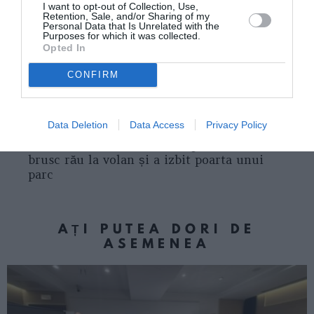
I want to opt-out of Collection, Use,
set elegant de cafetiere.
Retention, Sale, and/or Sharing of my
Personal Data that Is Unrelated with the
Purposes for which it was collected.
STIRI ITALIA
Opted In
Articolul anterior
CONFIRM
See
Papa Francisc a murit la 88 de ani: „A
more
revenit la casa Tatălui”
Data Deletion
Data Access
Privacy Policy
Următorul articol
Româncă moare în Italia după ce i s-a făcut
brusc rău la volan și a izbit poarta unui
parc
AȚI PUTEA DORI DE
ASEMENEA