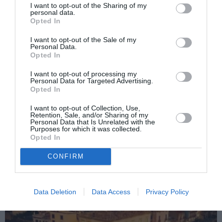
I want to opt-out of the Sharing of my
personal data.
Opted In
I want to opt-out of the Sale of my
Personal Data.
Opted In
Articolul anterior
See
Ambasada lor
more
I want to opt-out of processing my
Personal Data for Targeted Advertising.
Următorul articol
Opted In
Simpozionul românilor din Italia/ Citeşte
rezoluţia adoptată
I want to opt-out of Collection, Use,
Retention, Sale, and/or Sharing of my
Personal Data that Is Unrelated with the
Purposes for which it was collected.
Opted In
AȚI PUTEA DORI DE
ASEMENEA
CONFIRM
Data Deletion
Data Access
Privacy Policy