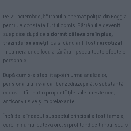
Pe 21 noiembrie, bătrânul a chemat poliţia din Foggia
pentru a constata furtul comis. Bătrânul a devenit
suspicios după ce
a dormit câteva ore în plus,
trezindu-se ameţit
, ca şi când ar fi fost
narcotizat
.
În camera unde locuia tânăra, lipseau toate efectele
personale.
După cum s-a stabilit apoi în urma analizelor,
pensionarului i s-a dat benzodiazepină, o substanţă
cunoscută pentru proprietăţile sale anestezice,
anticonvulsive şi miorelaxante.
Încă de la început suspectul principal a fost femeia,
care, în numai câteva ore, şi profitând de timpul scurs