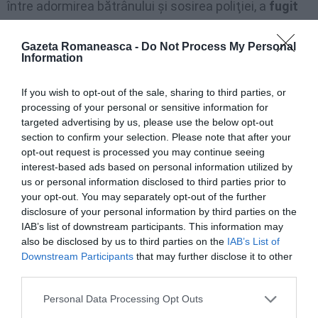
între adormirea bătrânului şi sosirea poliţiei, a
fugit
din Foggia cu o pradă de 21.000 de euro
: înainte, a
Gazeta Romaneasca -
Do Not Process My Personal
retras 6.000 de euro de la bancă şi 9.950 de euro de
Information
la poştă.
If you wish to opt-out of the sale, sharing to third parties, or
Românca a fost găsită într- un autobuz al liniei
processing of your personal or sensitive information for
targeted advertising by us, please use the below opt-out
Atlassib de agenţii echipei mobile din Rimini.
section to confirm your selection. Please note that after your
opt-out request is processed you may continue seeing
În
bagajele femeii, poliţiştii au găsit circa 15.000 de
interest-based ads based on personal information utilized by
us or personal information disclosed to third parties prior to
euro
, iar
restul de 6.000 i-au găsit în casa iubitului
your opt-out. You may separately opt-out of the further
Flaviei Muntean
, Bogdan Lupu, domiciliat la Foggia.
disclosure of your personal information by third parties on the
Întreaga pradă a fost înapoiată victimei.
IAB’s list of downstream participants. This information may
also be disclosed by us to third parties on the
IAB’s List of
Downstream Participants
that may further disclose it to other
Alte cazuti de "badante" necinstite:
third parties.
Personal Data Processing Opt Outs