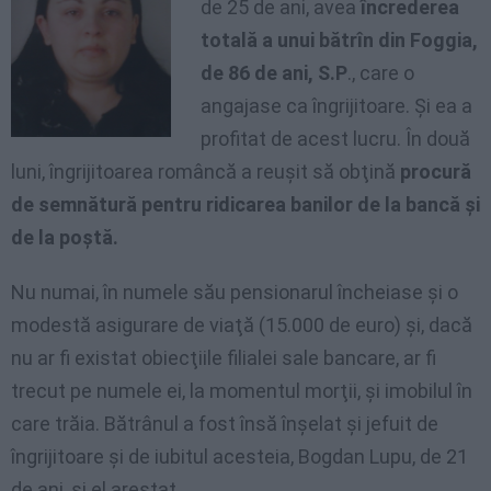
de 25 de ani, avea
încrederea
totală a unui bătrîn din Foggia,
de 86 de ani, S.P
., care o
angajase ca îngrijitoare. Şi ea a
profitat de acest lucru. În două
luni, îngrijitoarea româncă a reuşit să obţină
procură
de semnătură pentru ridicarea banilor de la bancă şi
de la poştă.
Nu numai, în numele său pensionarul încheiase şi o
modestă asigurare de viaţă (15.000 de euro) şi, dacă
nu ar fi existat obiecţiile filialei sale bancare, ar fi
trecut pe numele ei, la momentul morţii, şi imobilul în
care trăia. Bătrânul a fost însă înşelat şi jefuit de
îngrijitoare şi de iubitul acesteia, Bogdan Lupu, de 21
de ani, şi el arestat.