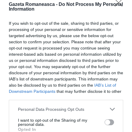
mi-a făcut să înțeleg că la Massarenti era foarte
Gazeta Romaneasca -
Do Not Process My Personal
Information
bine; am cerut-o pe rossana (am primit un bbj de la
ea, deși scurt) și mi-a spus că nu mai este”. Și, de
If you wish to opt-out of the sale, sharing to third parties, or
asemenea, din aceste și alte recenzii, procurorul a
processing of your personal or sensitive information for
targeted advertising by us, please use the below opt-out
reușit să încadreze cercul de prostituție.
section to confirm your selection. Please note that after your
opt-out request is processed you may continue seeing
interest-based ads based on personal information utilized by
us or personal information disclosed to third parties prior to
your opt-out. You may separately opt-out of the further
disclosure of your personal information by third parties on the
IAB’s list of downstream participants. This information may
also be disclosed by us to third parties on the
IAB’s List of
Downstream Participants
that may further disclose it to other
third parties.
Personal Data Processing Opt Outs
I want to opt-out of the Sharing of my
personal data.
Opted In