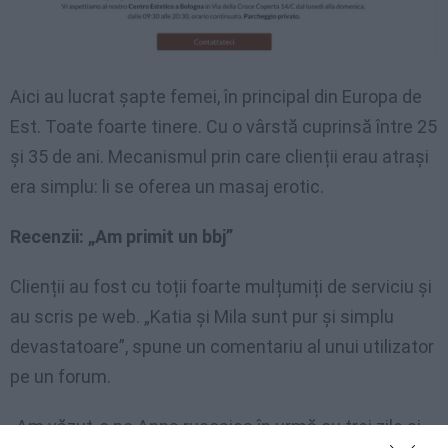
Aici au lucrat șapte femei, în principal din Europa de
Est. Toate foarte tinere. Cu o vârstă cuprinsă între 25
și 35 de ani. Mecanismul prin care clienții erau atrași
era simplu: li se oferea un masaj erotic.
Recenzii: „Am primit un bbj”
Clienții au fost cu toții foarte mulțumiți de serviciu și
au scris pe web. „Katia și Mila sunt pur și simplu
devastatoare”, spune un comentariu al unui utilizator
pe un forum.
„Am văzut-o pe Anna rusoaica în urmă cu trei zile și