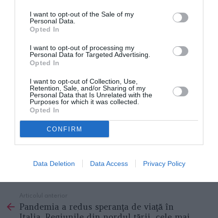
I want to opt-out of the Sale of my
Personal Data.
Opted In
În medie, 12 clienți pe zi
I want to opt-out of processing my
Personal Data for Targeted Advertising.
Plata era efectuată în centrul de masaj. Parțial chiar
Opted In
și în mod regulat, deoarece chitanța a fost lăsată la
I want to opt-out of Collection, Use,
Retention, Sale, and/or Sharing of my
recepție de către femeia care a efectuat serviciul.
Personal Data that Is Unrelated with the
Purposes for which it was collected.
Costul? Între 70 și 90 de euro. Nimeni nu s-a plâns
Opted In
vreodată, întrucât, în medie, studioul holistic Emme a
CONFIRM
primit cel puțin 12 clienți pe zi. Și nu se oprise nici
măcar în perioada de lockdown.
Data Deletion
Data Access
Privacy Policy
ROMANI IN ITALIA
STIRI ITALIA
Articolul anterior
See
Pandemia a redus speranţa de viaţă în
more
Italia. Regiunile din nordul ţării, cele mai