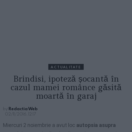
ACTUALITATE
Brindisi, ipoteză șocantă în
cazul mamei românce găsită
moartă în garaj
by
Redactia Web
02/11/2016, 12:17
Miercuri 2 noiembrie a avut loc
autopsia asupra