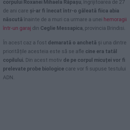
corpului Roxanei Mihaela Răpașu
, îngrijitoarea de 27
de ani care
și-ar fi înecat într-o găleată fiica abia
născută
înainte de a muri ca urmare a unei
hemoragii
într-un garaj
din
Ceglie Messapica
, provincia Brindisi.
În acest caz a fost
demarată o anchetă
și una dintre
prioritățile acesteia este să se afle
cine era tatăl
copilului.
Din acest motiv
de pe corpul micuței vor fi
prelevate probe biologice
care vor fi supuse testului
ADN.