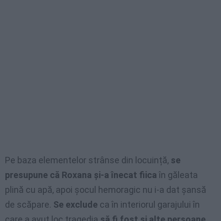
Pe baza elementelor strânse din locuință,
se
presupune că Roxana și-a înecat fiica
în găleata
plină cu apă, apoi șocul hemoragic nu i-a dat șansă
de scăpare.
Se exclude
ca în interiorul garajului în
care a avut loc tragedia
să fi fost și alte persoane
,