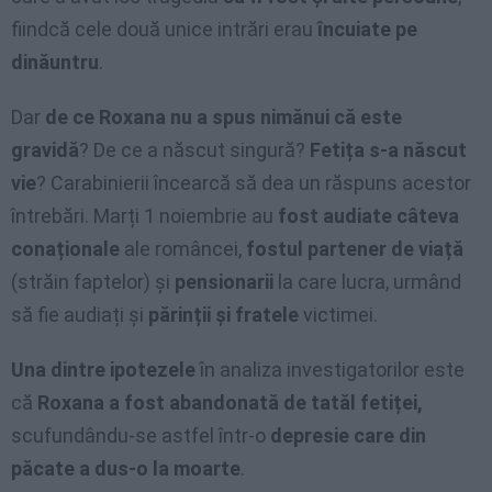
fiindcă cele două unice intrări erau
încuiate pe
dinăuntru
.
Dar
de ce Roxana nu a spus nimănui că este
gravidă
? De ce a născut singură?
Fetița s-a născut
vie
? Carabinierii încearcă să dea un răspuns acestor
întrebări. Marți 1 noiembrie au
fost audiate câteva
conaționale
ale româncei,
fostul partener de viață
(străin faptelor) și
pensionarii
la care lucra, urmând
să fie audiați și
părinții și fratele
victimei.
Una dintre ipotezele
în analiza investigatorilor este
că
Roxana a fost abandonată de tatăl fetiței,
scufundându-se astfel într-o
depresie care din
păcate a dus-o la moarte
.