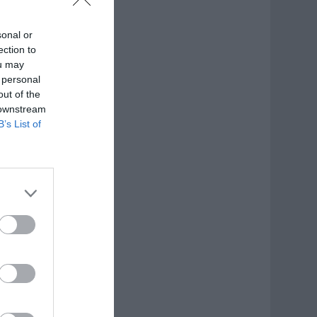
sonal or
ection to
ou may
 personal
out of the
 downstream
B’s List of