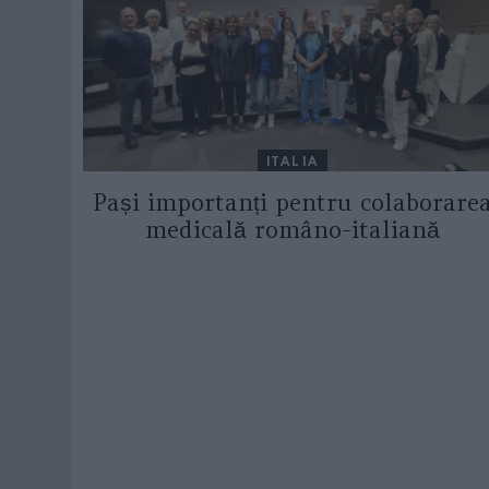
ITALIA
Pași importanți pentru colaborare
medicală româno-italiană