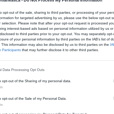
omaneasca -
Do Not Process My Personal Information
ei
to opt-out of the sale, sharing to third parties, or processing of your per
se afla un
inspector al Poliției de Stat
din
formation for targeted advertising by us, please use the below opt-out s
lat în timpul liber, scrie
romatoday.it
. Acesta,
r selection. Please note that after your opt-out request is processed y
eing interest-based ads based on personal information utilized by us or
omentul exact
în care românul băga mâna
disclosed to third parties prior to your opt-out. You may separately opt-
lul și ascunzându-l rapid în propria geantă.
losure of your personal information by third parties on the IAB’s list of
. This information may also be disclosed by us to third parties on the
IA
Participants
that may further disclose it to other third parties.
l Data Processing Opt Outs
o opt-out of the Sharing of my personal data.
In
o opt-out of the Sale of my Personal Data.
In