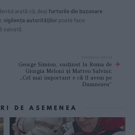
dentul arată că, deși
furturile din buzunare
e,
vigilența autorităților
poate face
ă salvată.
Următorul articol
George Simion, susținut la Roma de
Giorgia Meloni și Matteo Salvini:
„Cel mai important e că îl avem pe
Dumnezeu”
ORI DE ASEMENEA