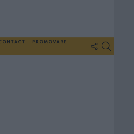
CONTACT
PROMOVARE
FOLLOW
SEARCH
US
Couple Photoshoot Paris