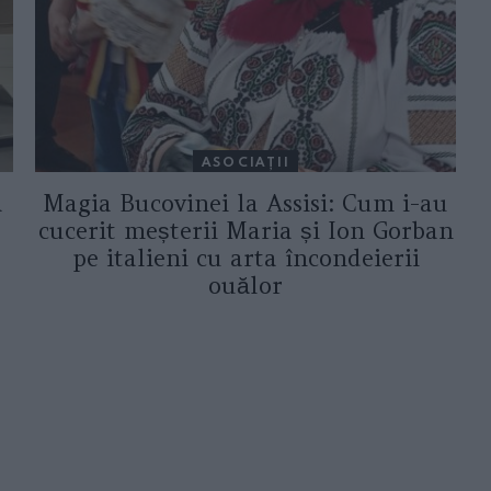
ASOCIAŢII
a
Magia Bucovinei la Assisi: Cum i-au
cucerit meșterii Maria și Ion Gorban
pe italieni cu arta încondeierii
ouălor