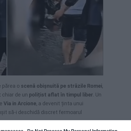
ce părea o
scenă obișnuită pe străzile Romei
,
t
chiar de un
polițist aflat în timpul liber
. Un
pe
Via in Arcione
, a devenit ținta unui
eușit să-i deschidă discret fermoarul