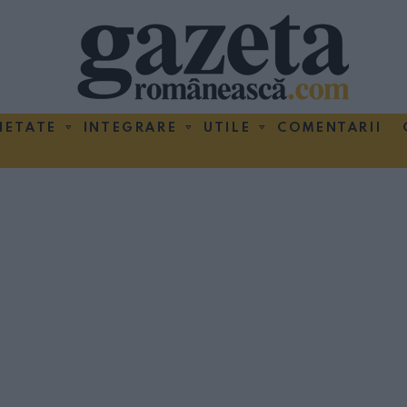
IETATE
INTEGRARE
UTILE
COMENTARII