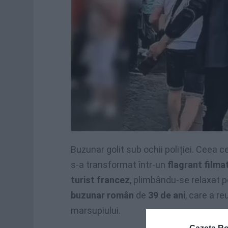
Buzunar golit sub ochii poliției. Ceea 
s-a transformat într-un
flagrant filma
turist francez
, plimbându-se relaxat 
buzunar român
de
39 de ani
, care a r
marsupiului.