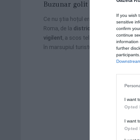
Gazeta R
Buzunar golit sub ochii poliți
If you wish 
Ce nu știa hoțul era că,
în spatele lui
, 
sensitive in
Roma, de la
districtul Tor Carbone
, af
confirm you
continue se
vigilent
, a scos telefonul și a
filmat m
information 
în marsupiul turistului, scoțând portofe
further disc
participants
Downstream 
Persona
I want t
Opted 
I want t
Opted 