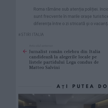
Roma rămâne sub atenția poliției. Inci
sunt frecvente în marile orașe turistic
diferența între o zi stricată și o vacanț
STIRI ITALIA
Articolul anterior
See
Jurnalist român celebru din Italia
more
candidează la alegerile locale pe
listele partidului Lega condus de
Matteo Salvini
AȚI PUTEA D