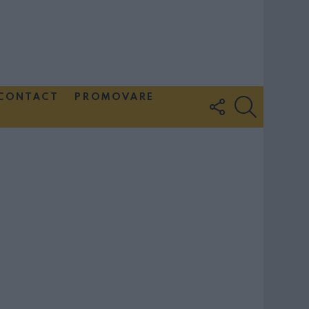
CONTACT
PROMOVARE
FOLLOW
SEARCH
US
Couple Photoshoot Paris