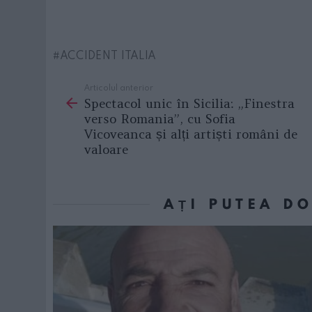
ACCIDENT ITALIA
Articolul anterior
See
Spectacol unic în Sicilia: „Finestra
more
verso Romania”, cu Sofia
Vicoveanca și alți artiști români de
valoare
AȚI PUTEA D