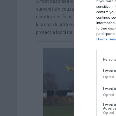
A fost deschisă o anchetă pentru a se 
If you wish 
sensitive in
survenit din cauza nerespectării norme
confirm you
construcție. În acest sens, compania d
continue se
information 
lucrează lucrătorul român, a declarat 
further disc
protecția lucrătorilor.
participants
Downstream 
Persona
I want t
Opted 
I want t
Opted 
I want 
Advertis
Opted 