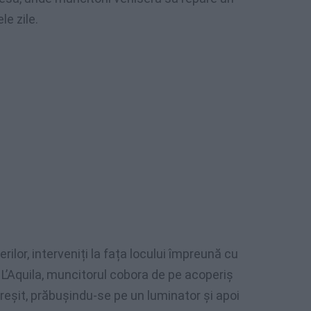
le zile.
rilor, interveniți la fața locului împreună cu
L’Aquila, muncitorul cobora de pe acoperiș
reșit, prăbușindu-se pe un luminator și apoi