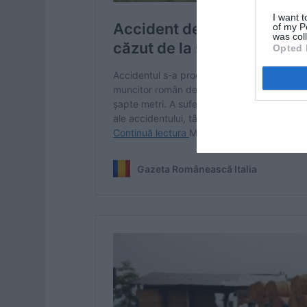
I want t
of my P
was col
Opted 