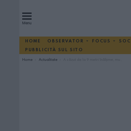
Menu
HOME
OBSERVATOR
FOCUS
SOC
PUBBLICITÀ SUL SITO
You are here:
Home
Actualitate
A căzut de la 9 metri înălțime, muncitor român grav rănit la Sulmona