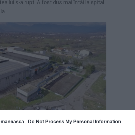
a lui s-a rupt. A fost dus mai întâi la spital
la.
omaneasca -
Do Not Process My Personal Information