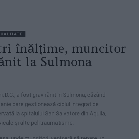
UALITATE
tri înălțime, muncitor
ănit la Sulmona
i, D.C., a fost grav rănit în Sulmona, căzând
panie care gestionează ciclul integrat de
rvată la spitalului San Salvatore din Aquila,
vicale și alte politraumatisme.
esa, unde muncitorii veniseră să repare un