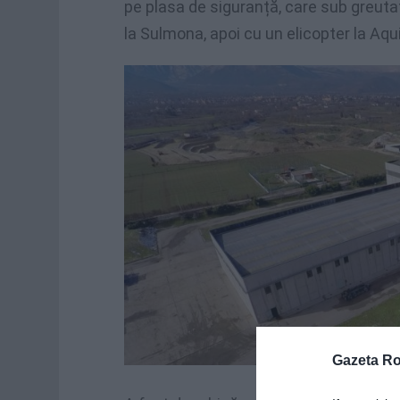
pe plasa de siguranță, care sub greutate
la Sulmona, apoi cu un elicopter la Aqui
Gazeta R