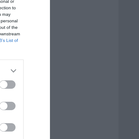
sonal or
ection to
ou may
 personal
out of the
 downstream
B’s List of