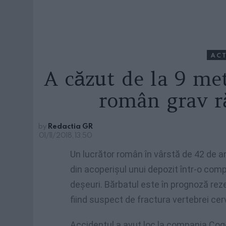
ACT
A căzut de la 9 me
român grav r
by
Redactia GR
01/11/2018, 13:50
Un lucrător român în vârstă de 42 de an
din acoperișul unui depozit într-o com
deșeuri. Bărbatul este în prognoză reze
fiind suspect de fractura vertebrei cer
Accidentul a avut loc la compania Cog