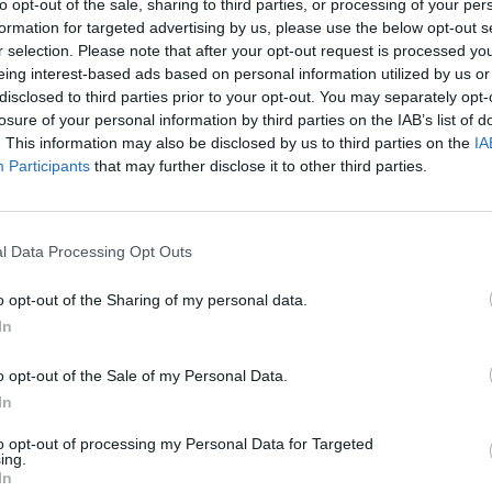
verifica dacă accidentul la locul de muncă a
to opt-out of the sale, sharing to third parties, or processing of your per
formation for targeted advertising by us, please use the below opt-out s
lor de siguranță pe șantierele de
r selection. Please note that after your opt-out request is processed y
e construcții din Sulmona, pentru care
eing interest-based ads based on personal information utilized by us or
disclosed to third parties prior to your opt-out. You may separately opt-
că a respectat toate reglementările pentru
losure of your personal information by third parties on the IAB’s list of
. This information may also be disclosed by us to third parties on the
IA
Participants
that may further disclose it to other third parties.
l Data Processing Opt Outs
o opt-out of the Sharing of my personal data.
In
o opt-out of the Sale of my Personal Data.
In
to opt-out of processing my Personal Data for Targeted
ing.
In