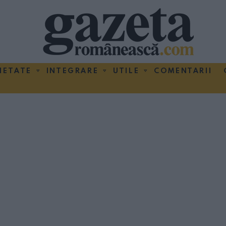
IETATE
INTEGRARE
UTILE
COMENTARII