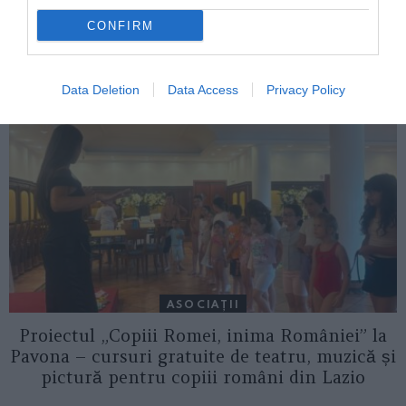
ITALIA
CONFIRM
Concursul Miss Badante 2026: informații
despre înscrieri și participare
Data Deletion
Data Access
Privacy Policy
ASOCIAŢII
Proiectul „Copiii Romei, inima României” la
Pavona – cursuri gratuite de teatru, muzică și
pictură pentru copiii români din Lazio