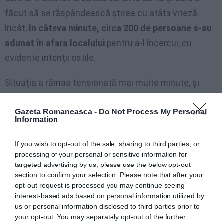
făcut să se răspândească știrea cu atâta viteză
încât,
în câteva minute, circa 200 de persoane s-au
adunat în afara localului
pentru a-l încercui, cu
evidente intenții ostile.
Situația a rămas tensionată mai multe minute, și
numai intervenția forțelor de ordine, împreună cu cea
a
primarului Filippo Piccone, a împiedicat ca
Gazeta Romaneasca -
Do Not Process My Personal
Information
evenimentele să degenereze,
și au fost necesare
mai multe patrule pentru a se asigura ca românul, de
If you wish to opt-out of the sale, sharing to third parties, or
processing of your personal or sensitive information for
unii indicat drept traficant, să poată părăsi barul
targeted advertising by us, please use the below opt-out
nevătămat.
section to confirm your selection. Please note that after your
opt-out request is processed you may continue seeing
interest-based ads based on personal information utilized by
us or personal information disclosed to third parties prior to
Articolul anterior
See
your opt-out. You may separately opt-out of the further
Românii din Sardinia s-au săturat: „Mai
more