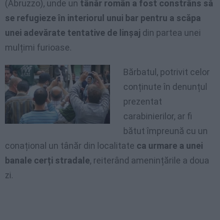
(Abruzzo), unde un
tânăr român a fost constrâns să
se refugieze în interiorul unui bar pentru a scăpa
unei adevărate tentative de linșaj
din partea unei
mulțimi furioase.
Bărbatul, potrivit celor
conținute în denunțul
prezentat
carabinierilor, ar fi
bătut împreună cu un
conațional un tânăr din localitate
ca urmare a unei
banale cerți stradale
, reiterând amenințările a doua
zi.