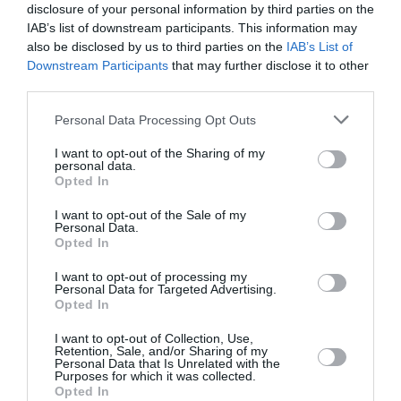
disclosure of your personal information by third parties on the
bine la Craiova decât aici”
IAB’s list of downstream participants. This information may
Următorul articol
also be disclosed by us to third parties on the
IAB’s List of
Maestrul Radu Beligan sărbătorește 95 de
Downstream Participants
that may further disclose it to other
ani pe scenă
third parties.
Personal Data Processing Opt Outs
AȚI PUTEA DORI DE
I want to opt-out of the Sharing of my
personal data.
ASEMENEA
Opted In
I want to opt-out of the Sale of my
Personal Data.
Opted In
I want to opt-out of processing my
Personal Data for Targeted Advertising.
Opted In
I want to opt-out of Collection, Use,
Retention, Sale, and/or Sharing of my
Personal Data that Is Unrelated with the
Purposes for which it was collected.
Opted In