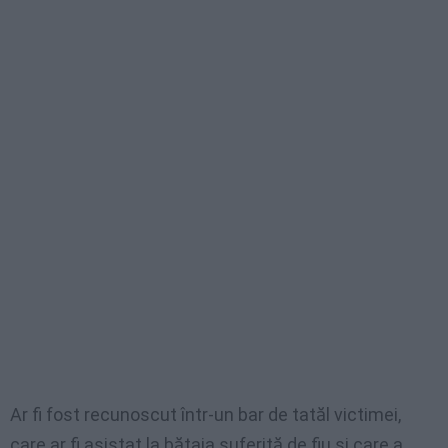
Ar fi fost recunoscut într-un bar de tatăl victimei,
care ar fi asistat la bătaia suferită de fiu și care a