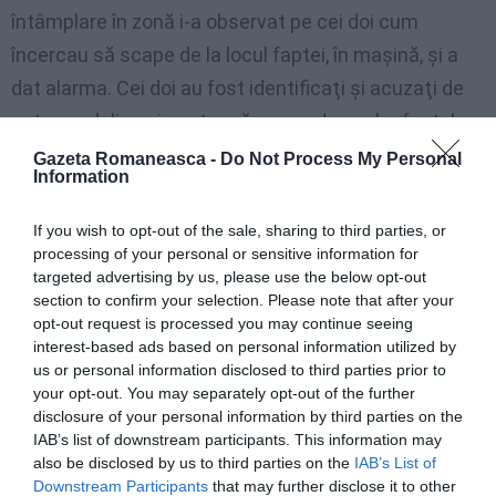
întâmplare în zonă i-a observat pe cei doi cum
încercau să scape de la locul faptei, în maşină, şi a
dat alarma. Cei doi au fost identificaţi şi acuzaţi de
acte vandalice şi pentru că au condus sub efectul
băuturii.
Gazeta Romaneasca -
Do Not Process My Personal
Information
M.C.
If you wish to opt-out of the sale, sharing to third parties, or
processing of your personal or sensitive information for
Citeşte şi:
“Il Giornale” generalizează cazul
targeted advertising by us, please use the below opt-out
şoferilor români beţi la volan: “grup etnic cu
section to confirm your selection. Please note that after your
opt-out request is processed you may continue seeing
probleme de integrare”
interest-based ads based on personal information utilized by
us or personal information disclosed to third parties prior to
your opt-out. You may separately opt-out of the further
disclosure of your personal information by third parties on the
IAB’s list of downstream participants. This information may
also be disclosed by us to third parties on the
IAB’s List of
Downstream Participants
that may further disclose it to other