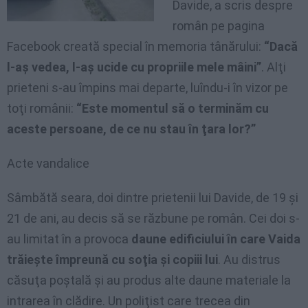
Davide, a scris despre
român pe pagina
Facebook creată special în memoria tânărului:
“Dacă
l-aş vedea, l-aş ucide cu propriile mele mâini”
. Alţi
prieteni s-au împins mai departe, luîndu-i în vizor pe
toţi românii:
“Este momentul să o terminăm cu
a
ceste
persoane, de ce nu stau în ţara lor?”
Acte vandalice
Sâmbătă seara, doi dintre prietenii lui Davide, de 19 şi
21 de ani, au decis să se răzbune pe român. Cei doi s-
au limitat în a provoca
daune edificiului în care Vaida
trăieşte împreună cu soţia şi copiii lui
. Au distrus
căsuţa poştală şi au produs alte daune materiale la
intrarea în clădire. Un poliţist care trecea din