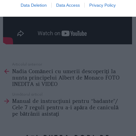
Data Deletion
Data Access
Privacy Policy
Articolul anterior
See
Nadia Comăneci cu umerii descoperiţi la
more
nunta principelui Albert de Monaco FOTO
INEDITA si VIDEO
Următorul articol
Manual de instrucţiuni pentru “badante”/
Cele 7 reguli pentru a-i apăra de caniculă
pe bătrânii asistaţi