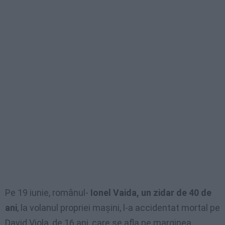
Pe 19 iunie, românul-
Ionel Vaida, un zidar de 40 de
ani
, la volanul propriei maşini, l-a accidentat mortal pe
David Viola, de 16 ani, care se afla pe marginea