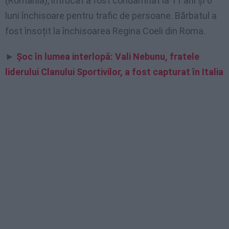
(România), întrucât a fost condamnat la 11 ani și 6
luni închisoare pentru trafic de persoane. Bărbatul a
fost însoțit la închisoarea Regina Coeli din Roma.
►
Șoc în lumea interlopă: Vali Nebunu, fratele
liderului Clanului Sportivilor, a fost capturat în Italia