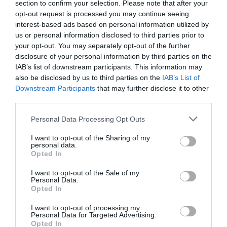
section to confirm your selection. Please note that after your
exercitând violență fizică și psihică, ar fi ținut-o sub
opt-out request is processed you may continue seeing
influența lui. Acuzația a inclius, de asemenea, că a
interest-based ads based on personal information utilized by
us or personal information disclosed to third parties prior to
ajutat și a obținut foloase din practicarea prostituției
your opt-out. You may separately opt-out of the further
de către alte trei femei, tot pe teritoriul statului
disclosure of your personal information by third parties on the
IAB’s list of downstream participants. This information may
italian, scrie
terzobinario.it.
also be disclosed by us to third parties on the
IAB’s List of
Downstream Participants
that may further disclose it to other
►
Pedeapsă grea pentru interlopul care aducea
third parties.
românce la Roma și le obliga să se prostitueze pe
Personal Data Processing Opt Outs
Prenestina și Palmiro Togliatti
I want to opt-out of the Sharing of my
personal data.
„Oficiul SIRENE România a făcut schimb de informații
Opted In
cu SIRENE Italia, făcând uz de sprijinul Ofițerului de
I want to opt-out of the Sale of my
Personal Data.
Afaceri Interne al României de la Roma, în legătură cu
Opted In
posibila localizare a persoanei urmărite, și aspectele
I want to opt-out of processing my
transmise de Inspectoratul de Poliție al județului Dolj.
Personal Data for Targeted Advertising.
Opted In
În prezent au loc proceduri judiciare de executare a