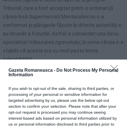
Tribunal, care a fost acceptat printr-o ordonanţă
căreia însă Supermercati Montecatini nu s-a
conformat şi plângerile făcute la diferite autorităţi s-
au dovedit a fi inutile. Astfel, a comandat unui birou
specializat măsurarea zgomotului, în urma căreia s-a
stabilit că acesta era cu mult peste limita
tolerabilităţii.
Gazeta Romaneasca -
Do Not Process My Personal
De aici solicitarea unei ordonanţe pentru încetarea
Information
imediată a zgomotelor, sau adoptarea unor măsuri
If you wish to opt-out of the sale, sharing to third parties, or
pentru a-l păstra în limitele tolerabilităţii. Însă
processing of your personal or sensitive information for
reprezentanţii supermaket-ului s-au prezentat în
targeted advertising by us, please use the below opt-out
section to confirm your selection. Please note that after your
instanţă afirmând că magazinul funcţionează din
opt-out request is processed you may continue seeing
1984, oferind loc de muncă la 13 persoane.
interest-based ads based on personal information utilized by
us or personal information disclosed to third parties prior to