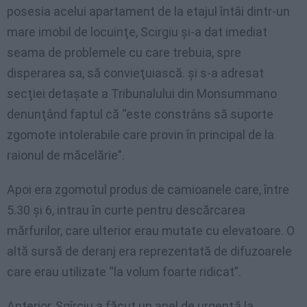
posesia acelui apartament de la etajul întâi dintr-un
mare imobil de locuinţe, Scirgiu şi-a dat imediat
seama de problemele cu care trebuia, spre
disperarea sa, să convieţuiască. şi s-a adresat
secţiei detaşate a Tribunalului din Monsummano
denunţând faptul că “este constrâns să suporte
zgomote intolerabile care provin în principal de la
raionul de măcelărie”.
Apoi era zgomotul produs de camioanele care, între
5.30 şi 6, intrau în curte pentru descărcarea
mărfurilor, care ulterior erau mutate cu elevatoare. O
altă sursă de deranj era reprezentată de difuzoarele
care erau utilizate “la volum foarte ridicat”.
Anterior, Sgîrciu a făcut un apel de urgenţă la