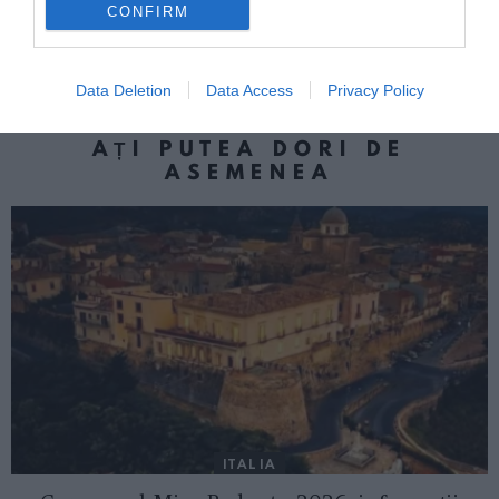
CONFIRM
Următorul articol
Greva românilor de la Despar: 20 de
lucrători au primit câte 20.000 de euro!
Data Deletion
Data Access
Privacy Policy
AȚI PUTEA DORI DE
ASEMENEA
ITALIA