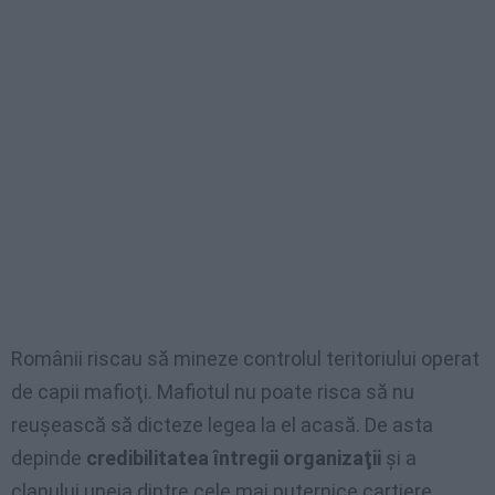
Românii riscau să mineze controlul teritoriului operat
de capii mafioţi. Mafiotul nu poate risca să nu
reuşească să dicteze legea la el acasă. De asta
depinde
credibilitatea întregii organizaţii
şi a
clanului uneia dintre cele mai puternice cartiere