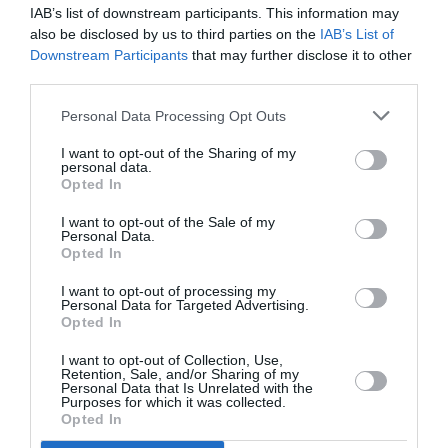
IAB’s list of downstream participants. This information may
comande din închisoare, a spus că important era ca
also be disclosed by us to third parties on the
IAB’s List of
românul, odată depistat, să fie pedepsit. Cum?
„… i
Downstream Participants
that may further disclose it to other
third parties.
se rup picioarele…”
, era ordinul.
Personal Data Processing Opt Outs
Acum carabinierii şi magistraţii
încearcă să
I want to opt-out of the Sharing of my
înţeleagă dacă misiunea punitivă a fost dusă până
personal data.
Opted In
la capăt
sau dacă pedeapsa a rămas în suspensie,
având în vedere că cel care trebuia să o organizeze,
I want to opt-out of the Sale of my
Personal Data.
Giuseppe Di Giacomo, a fost asasinat pe 12 martie
Opted In
2014 în zona Zisa, la Palermo, într-o luptă internă a
I want to opt-out of processing my
Personal Data for Targeted Advertising.
clanurilor.
Opted In
I want to opt-out of Collection, Use,
Retention, Sale, and/or Sharing of my
Articolul anterior
See
Personal Data that Is Unrelated with the
Purposes for which it was collected.
Tortona, a fost găsit şoferul care l-a ucis
more
Opted In
pe biciclistul român