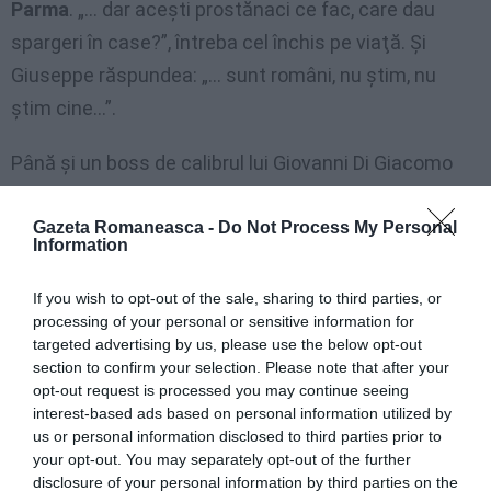
Parma
. „… dar aceşti prostănaci ce fac, care dau
spargeri în case?”, întreba cel închis pe viaţă. Şi
Giuseppe răspundea: „… sunt români, nu ştim, nu
ştim cine…”.
Până şi un boss de calibrul lui Giovanni Di Giacomo
era constrâns să-şi invite fratele la prudenţă: „
… fii
atent pentru că românii sunt boi dacă se întâmplă…
Gazeta Romaneasca -
Do Not Process My Personal
Information
„.
If you wish to opt-out of the sale, sharing to third parties, or
Prudenţă, dar şi
necesitate de a interveni.
În
processing of your personal or sensitive information for
targeted advertising by us, please use the below opt-out
manieră fermă şi, mai ales, violentă. Astfel Giuseppe
section to confirm your selection. Please note that after your
Di Giacomo a promis că va rezolva chestiunea
opt-out request is processed you may continue seeing
românească. În particular, atenţia sa s-a concentrat
interest-based ads based on personal information utilized by
us or personal information disclosed to third parties prior to
asupra unui personaj pe care îl indica în mod generic:
your opt-out. You may separately opt-out of the further
„… îl căutăm pe ăsta…” Giovanni, care continua să
disclosure of your personal information by third parties on the