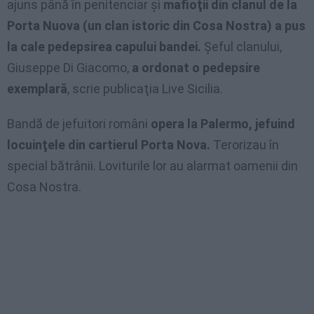
ajuns până în penitenciar şi
mafioţii din clanul de la
Porta Nuova (un clan istoric din Cosa Nostra) a pus
la cale pedepsirea capului bandei.
Şeful clanului,
Giuseppe Di Giacomo,
a ordonat o pedepsire
exemplară
, scrie publicaţia Live Sicilia.
Bandă de jefuitori români
opera la Palermo, jefuind
locuinţele din cartierul Porta Nova.
Terorizau în
special bătrânii. Loviturile lor au alarmat oamenii din
Cosa Nostra.