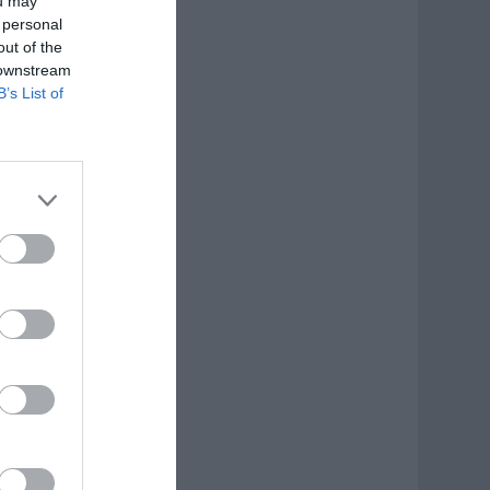
ou may
 personal
out of the
 downstream
B’s List of