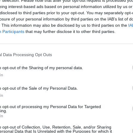
r selection. Please note that after your opt-out request is processed y
 Procurorul ceruse 18 ani. Rignanese,
eing interest-based ads based on personal information utilized by us or
disclosed to third parties prior to your opt-out. You may separately opt-
va ore după crimă prezentându-se la unitatea
losure of your personal information by third parties on the IAB’s list of
. This information may also be disclosed by us to third parties on the
IA
Participants
that may further disclose it to other third parties.
ii echipei mobile, după ce și-a mărturisit
 ucide pe român, Rignanese a folosit un cuțit
l Data Processing Opt Outs
i, pe care l-a înfipt de nouă ori în toracele
 în timp ce cei doi bărbați, ambii beți, se
o opt-out of the Sharing of my personal data.
tori.
In
o opt-out of the Sale of my Personal Data.
rțelor de ordine. În spate are circa zece
In
gur, în condiții de sărăcie. În afara viciului
timpul anchetei, avea și probleme mintale,
to opt-out of processing my Personal Data for Targeted
ing.
ru care pedeapsa pentru omor a fost redusă
In
enal.
o opt-out of Collection, Use, Retention, Sale, and/or Sharing
ersonal Data that Is Unrelated with the Purposes for which it