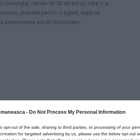
diu Gheorghe, român de 30 de ani cu care s-a
emnate, probabil pentru o țigară, după ce
a șaisprezece ani de închisoare.
omaneasca -
Do Not Process My Personal Information
eri preliminare din Torino a pronunțat
to opt-out of the sale, sharing to third parties, or processing of your per
formation for targeted advertising by us, please use the below opt-out s
eptat teza de semiinfirmitate mintală a