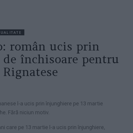
UALITATE
o: român ucis prin
i de închisoare pentru
 Rignatese
nanese l-a ucis prin înjunghiere pe 13 martie
e. Fără niciun motiv.
i care pe 13 martie l-a ucis prin înjunghiere,