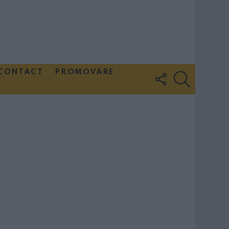
CONTACT
PROMOVARE
FOLLOW
SEARCH
US
Couple Photoshoot Paris