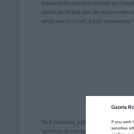
în parcul din piazza Bottesini, pe Clau
certat pe timpul serii din motive neîns
ambii au băut mult, a fost condamnat l
Gazeta R
Pe 9 februarie, judecătorul pentru audi
If you wish 
sensitive in
sentința de condamnare, după ce a acc