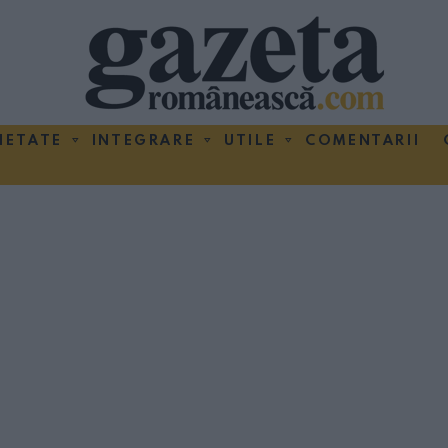
IETATE
INTEGRARE
UTILE
COMENTARII