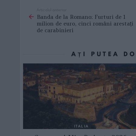
Articolul anterior
See
Banda de la Romano: Furturi de 1
more
milion de euro, cinci români arestați
de carabinieri
AȚI PUTEA D
ITALIA