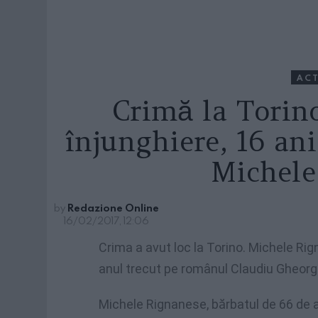
ACT
Crimă la Torin
înjunghiere, 16 an
Michele
by
Redazione Online
16/02/2017, 12:06
Crima a avut loc la Torino. Michele Rig
anul trecut pe românul Claudiu Gheorgh
Michele Rignanese, bărbatul de 66 de an