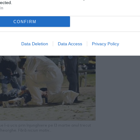
lected.
In
CONFIRM
Data Deletion
Data Access
Privacy Policy
 l-a ucis prin înjunghiere pe 13 martie anul trecut
heorghe. Fără niciun motiv…