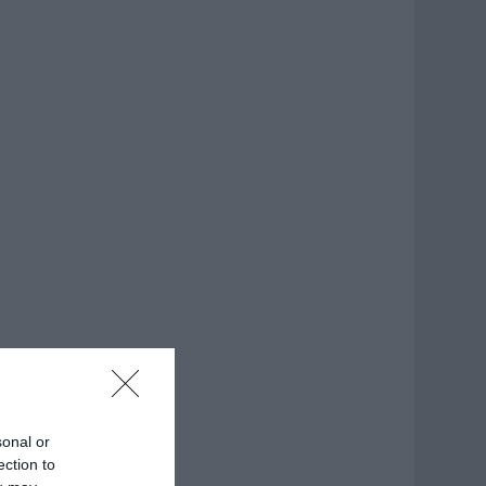
sonal or
ection to