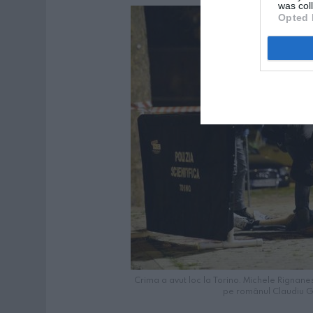
was col
Opted 
Crima a avut loc la Torino. Michele Rignanese
pe românul Claudiu G