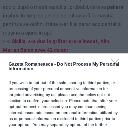
acolo, după o masă rapidă și, probabil, câteva
pahare
în plus
. În timp ce cei doi se culcaseră în mașină
pentru a se odihni, frâna s-ar fi eliberat accidental și
mașina a ajuns în apă.
>>>
Sicilia, s-a dus la grătar și s-a înecat, Alin
Marian Balan avea 42 de ani
Gazeta Romaneasca -
Do Not Process My Personal
Au ieșit la timp din mașină
Information
Norocul a făcut că ocupanții
au reușit să iasă la timp
If you wish to opt-out of the sale, sharing to third parties, or
processing of your personal or sensitive information for
din mașină
și să se salveze. Pompierii, pentru a se
targeted advertising by us, please use the below opt-out
asigura că nu a rămas nimeni în interiorul mașinii,
au
section to confirm your selection. Please note that after your
opt-out request is processed you may continue seeing
verificat întreaga zonă din jurul lacului
pe tot
interest-based ads based on personal information utilized by
parcursul nopții și, în cele din urmă, au recuperat
us or personal information disclosed to third parties prior to
your opt-out. You may separately opt-out of the further
mașina scufundată puțin înainte de răsăritul soarelui,