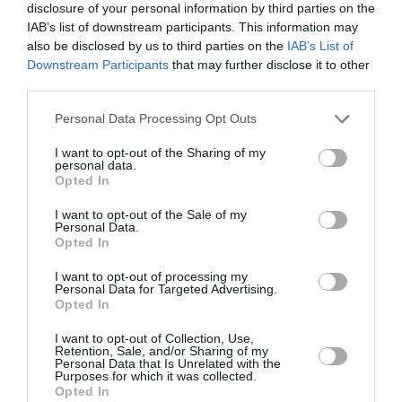
disclosure of your personal information by third parties on the
duminică dimineața.
IAB’s list of downstream participants. This information may
also be disclosed by us to third parties on the
IAB’s List of
În același loc, cu doar două luni în urmă, a fost găsit
Downstream Participants
that may further disclose it to other
third parties.
în aceste ape trupul neînsuflețit al unui român în
vârstă de 45 de ani, care și el era pescar și a suferit
Personal Data Processing Opt Outs
un atac de cord în timpul unei înotări în lac, scrie
I want to opt-out of the Sharing of my
personal data.
tuttogi.info
. Citiși mai multe: >>>
Daniel Botos, 45 de
Opted In
ani, înecat într-un lac la Anghiari, în Toscana.
I want to opt-out of the Sale of my
„Venise la pescuit cu prietenii și a vrut să se
Personal Data.
Opted In
răcorească”
I want to opt-out of processing my
Personal Data for Targeted Advertising.
ACCIDENT ITALIA
Opted In
Articolul anterior
See
I want to opt-out of Collection, Use,
Retention, Sale, and/or Sharing of my
Ce drepturi are o badantă atunci când
more
Personal Data that Is Unrelated with the
persoana asistată moare? „Raportul de
Purposes for which it was collected.
Opted In
muncă nu se încheie automat”