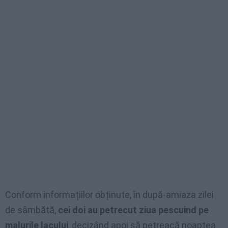
Conform informațiilor obținute, în după-amiaza zilei
de sâmbătă,
cei doi au petrecut ziua pescuind pe
malurile lacului
, decizând apoi să petreacă noaptea