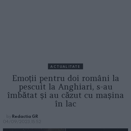
ACTUALITATE
Emoții pentru doi români la
pescuit la Anghiari, s-au
îmbătat și au căzut cu mașina
în lac
by
Redactia GR
04/09/2023, 15:52