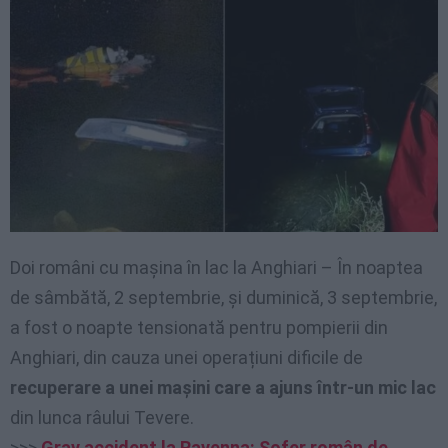
Doi români cu mașina în lac la Anghiari – În noaptea
de sâmbătă, 2 septembrie, și duminică, 3 septembrie,
a fost o noapte tensionată pentru pompierii din
Anghiari, din cauza unei operațiuni dificile de
recuperare a unei mașini care a ajuns într-un mic lac
din lunca râului Tevere.
>>>
Grav accident la Ravenna: Șofer român de