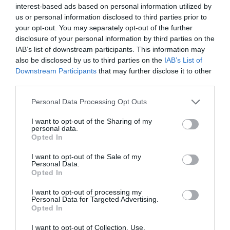
din păcate şi avem şi câteva cazuri mai grave, cum
interest-based ads based on personal information utilized by
us or personal information disclosed to third parties prior to
ar fi cei doi români care au primit preavizul de a
your opt-out. You may separately opt-out of the further
părăsi locuinţele unde stau cu chirie, sau
nu pot
disclosure of your personal information by third parties on the
acoperi nici cheltuielile pentru şcoală ale copiilor
.
IAB’s list of downstream participants. This information may
also be disclosed by us to third parties on the
IAB’s List of
Un alt conaţional a ajuns pe mâna cămătarilor.
Downstream Participants
that may further disclose it to other
Situaţia este ȋntr-adevăr foarte grea, mai ales că
third parties.
românii nu au, ca italienii, ajutorul familiilor”, ne-a
Personal Data Processing Opt Outs
declarat Iulian Manta.
I want to opt-out of the Sharing of my
personal data.
Opted In
Muncitorii au cerut
plata retroactivă a contribuţiilor
I want to opt-out of the Sale of my
Personal Data.
şi ȋnscrierea ȋn şomaj tehnic
, precum şi o ȋntâlnire cu
Opted In
responsabili de la Ministerul muncii. Primarul oraşului
I want to opt-out of processing my
Pomezia s-a ȋntâlnit cu manifestanţii şi şi-a
Personal Data for Targeted Advertising.
Opted In
exprimat solidaritatea faţă de muncitori, promiţând
I want to opt-out of Collection, Use,
că va sprijini propunerile lor.