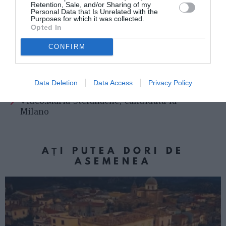
Retention, Sale, and/or Sharing of my
Personal Data that Is Unrelated with the
Purposes for which it was collected.
Miruna Căjvăneanu
Opted In
CONFIRM
Articolul anterior
See
Marilyn Monroe din Iaşi, imaginea Siciliei
more
Data Deletion
Data Access
Privacy Policy
Următorul articol
Video:Maria Stefanache, candidata la
Milano
AȚI PUTEA DORI DE
ASEMENEA