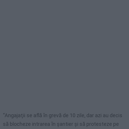
“Angajaţii se află ȋn grevă de 10 zile, dar azi au decis
să blocheze intrarea ȋn şantier şi să protesteze pe