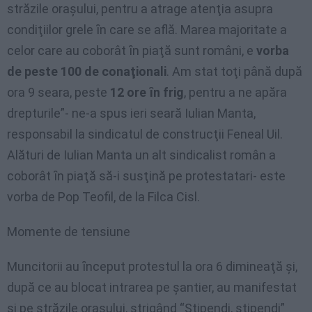
străzile oraşului, pentru a atrage atenţia asupra
condiţiilor grele ȋn care se află. Marea majoritate a
celor care au coborât ȋn piaţă sunt români, e
vorba
de peste 100 de conaţionali
. Am stat toţi până după
ora 9 seara, peste
12 ore ȋn frig
, pentru a ne apăra
drepturile”- ne-a spus ieri seară Iulian Manta,
responsabil la sindicatul de construcţii Feneal Uil.
Alături de Iulian Manta un alt sindicalist român a
coborât ȋn piaţă să-i susţină pe protestatari- este
vorba de Pop Teofil, de la Filca Cisl.
Momente de tensiune
Muncitorii au ȋnceput protestul la ora 6 dimineaţă şi,
după ce au blocat intrarea pe şantier, au manifestat
şi pe străzile oraşului, strigând “Stipendi, stipendi”