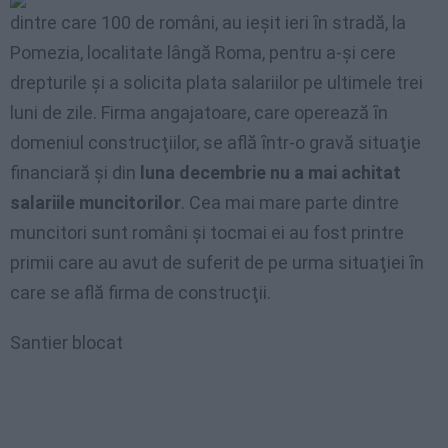
dintre care 100 de români, au ieşit ieri ȋn stradă, la
Pomezia, localitate lângă Roma, pentru a-şi cere
drepturile şi a solicita plata salariilor pe ultimele trei
luni de zile. Firma angajatoare, care operează ȋn
domeniul construcţiilor, se află ȋntr-o gravă situaţie
financiară şi din
luna decembrie nu a mai achitat
salariile muncitorilor
. Cea mai mare parte dintre
muncitori sunt români şi tocmai ei au fost printre
primii care au avut de suferit de pe urma situaţiei ȋn
care se află firma de construcţii.
Santier blocat