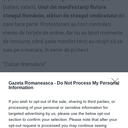
(salarii, salarii).
Unul din manifestanţi flutura
steagul României, alături de steagul sindicatului
din
care face parte. Protestatarii au fost controlaţi
mereu de forţele de ordine, dar nu au lipsit momente
de tensiune, când şase manifestanţi au reuşit să se
suie pe o macara, ȋn semn de protest.
“Cazuri dramatice”
Mulţi dintre românii care au coborât ieri ȋn piaţă se
Gazeta Romaneasca -
Do Not Process My Personal
află ȋn situaţii dramatice:
Cristi F., Daniel H., Grigore
Information
G, Claudiu B.
– sunt doar câţiva din muncitorii
If you wish to opt-out of the sale, sharing to third parties, or
disperaţi care au manifestat la Pomezia. Mulţi dintre
processing of your personal or sensitive information for
ei au ajuns la disperare: “am ȋntâlnit zeci de muncitori
targeted advertising by us, please use the below opt-out
section to confirm your selection. Please note that after your
care nu şi-au putut plăti chiriile sau rata la casă. Dar
opt-out request is processed you may continue seeing