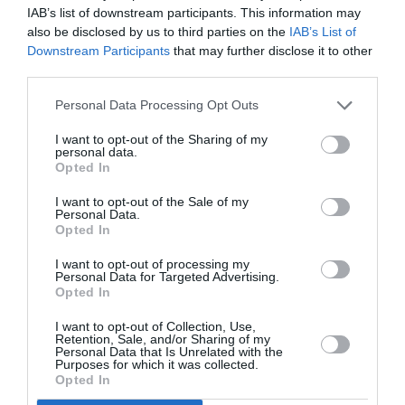
Următorul articol
IAB’s list of downstream participants. This information may
Reggio Calabria, hoți români au atacat un
also be disclosed by us to third parties on the
IAB’s List of
carabinier
Downstream Participants
that may further disclose it to other
third parties.
Personal Data Processing Opt Outs
AȚI PUTEA DORI DE
ASEMENEA
I want to opt-out of the Sharing of my
personal data.
Opted In
I want to opt-out of the Sale of my
Personal Data.
Opted In
I want to opt-out of processing my
Personal Data for Targeted Advertising.
Opted In
I want to opt-out of Collection, Use,
Retention, Sale, and/or Sharing of my
Personal Data that Is Unrelated with the
Purposes for which it was collected.
ITALIA
Opted In