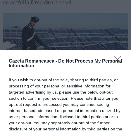
se astfel la firma din Ceneselli.
Gazeta Romaneasca -
Do Not Process My Personal
Information
If you wish to opt-out of the sale, sharing to third parties, or
processing of your personal or sensitive information for
targeted advertising by us, please use the below opt-out
section to confirm your selection. Please note that after your
opt-out request is processed you may continue seeing
interest-based ads based on personal information utilized by
Articolul anterior
See
us or personal information disclosed to third parties prior to
Carsoli, taie cauciucurile fostei partenere
more
your opt-out. You may separately opt-out of the further
și apoi atacă militarii
disclosure of your personal information by third parties on the