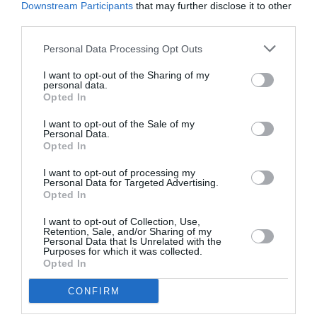
Downstream Participants
that may further disclose it to other
third parties.
AȚI PUTEA DORI DE
ASEMENEA
Personal Data Processing Opt Outs
I want to opt-out of the Sharing of my
personal data.
Opted In
I want to opt-out of the Sale of my
Personal Data.
Opted In
I want to opt-out of processing my
Personal Data for Targeted Advertising.
Opted In
I want to opt-out of Collection, Use,
ITALIA
Retention, Sale, and/or Sharing of my
Personal Data that Is Unrelated with the
Concursul Miss Badante 2026: informații
Purposes for which it was collected.
Opted In
despre înscrieri și participare
CONFIRM