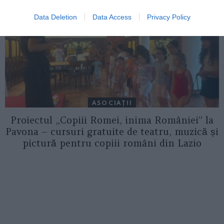
Data Deletion
Data Access
Privacy Policy
ASOCIAŢII
Proiectul „Copiii Romei, inima României” la
Pavona – cursuri gratuite de teatru, muzică și
pictură pentru copiii români din Lazio