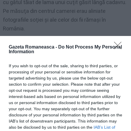
cu
gâtul
tăiat
de lama
unui
cuţit
găsit
lângă
cadavru
.
Pe
măsuţa
din
centrul
camerei
erau
aliniate
fotografiile
soţiei
şi
ale
celor
doi
fii
rămaşi
în
România
.
Medicul legist a fost însărcinat de procuror să
Gazeta Romaneasca -
Do Not Process My Personal
efectueze autopsia. Ipoteza cea mai credibilă este
Information
cea a sinuciderii, acesta încercând să se mai
If you wish to opt-out of the sale, sharing to third parties, or
sinucidă înainte, în închisoarea din Viterbo
processing of your personal or sensitive information for
targeted advertising by us, please use the below opt-out
section to confirm your selection. Please note that after your
opt-out request is processed you may continue seeing
Articolul anterior
See
S-a spânzurat după ce a fost concediat
interest-based ads based on personal information utilized by
more
us or personal information disclosed to third parties prior to
Următorul articol
your opt-out. You may separately opt-out of the further
Închisoare pe viaţă pentru românul acuzat
disclosure of your personal information by third parties on the
de crima de la Artena
IAB’s list of downstream participants. This information may
also be disclosed by us to third parties on the
IAB’s List of