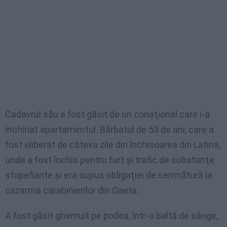
Cadavrul
său
a
fost
găsit
de un
conaţional
care i-a
închiriat
apartamentul
.
Bărbatul
de 53 de
ani
, care a
fost
eliberat
de
câteva
zile
din
închisoarea
din Latina,
unde
a
fost
închis
pentru
furt
şi
trafic
de
substanţe
stupefiante
şi
era
supus
obligaţiei
de
semnătură
la
cazarma
carabinierilor
din Gaeta.
A
fost
găsit
ghemuit
pe
podea
,
într-o
baltă
de
sânge
,