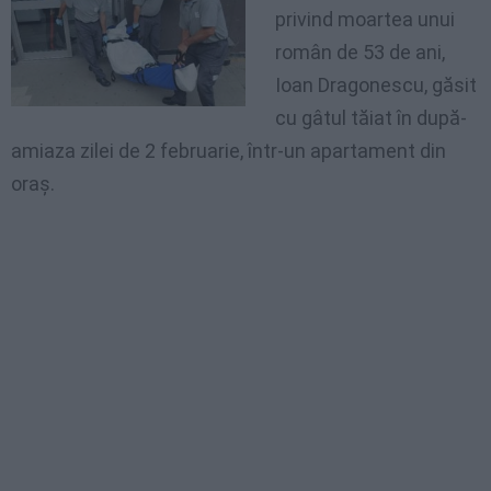
privind
moartea
unui
român
de 53 de
ani
,
Ioan
Dragonescu
,
găsit
cu
gâtul
tăiat
în
după-
amiaza
zilei
de 2
februarie
,
într-un
apartament
din
oraş
.