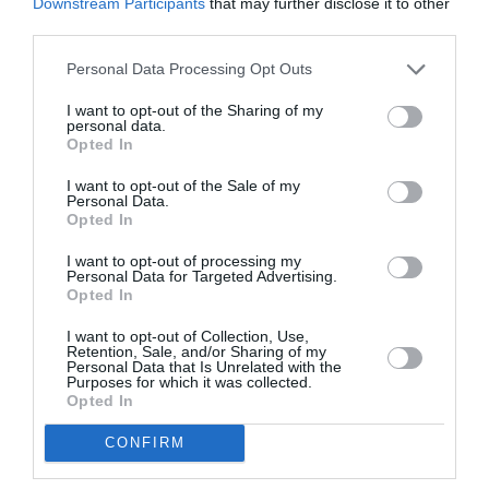
Downstream Participants
that may further disclose it to other
AȚI PUTEA DORI DE
third parties.
ASEMENEA
Personal Data Processing Opt Outs
I want to opt-out of the Sharing of my
personal data.
Opted In
I want to opt-out of the Sale of my
Personal Data.
Opted In
I want to opt-out of processing my
Personal Data for Targeted Advertising.
Opted In
I want to opt-out of Collection, Use,
ITALIA
Retention, Sale, and/or Sharing of my
Personal Data that Is Unrelated with the
Concursul Miss Badante 2026: informații
Purposes for which it was collected.
despre înscrieri și participare
Opted In
CONFIRM