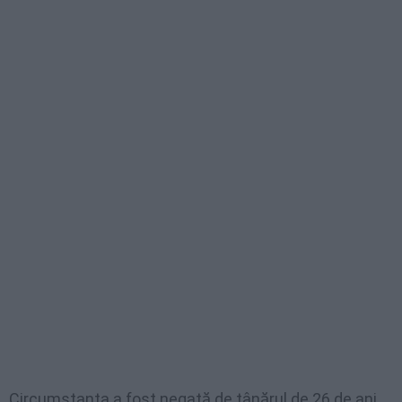
Circumstanța a fost negată de tânărul de 26 de ani,