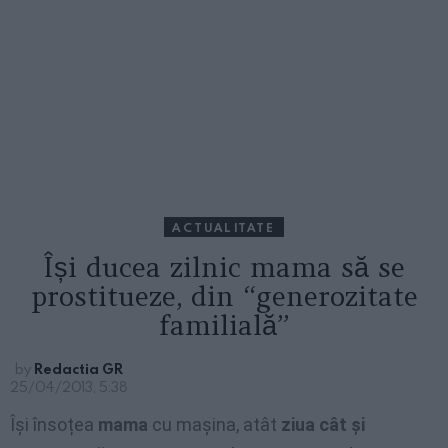
ACTUALITATE
Își ducea zilnic mama să se
prostitueze, din “generozitate
familială”
by
Redactia GR
25/04/2013, 5:38
Își însoțea
mama
cu mașina, atât
ziua cât și