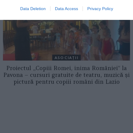
Data Deletion
Data Access
Privacy Policy
ASOCIAŢII
Proiectul „Copiii Romei, inima României” la
Pavona – cursuri gratuite de teatru, muzică și
pictură pentru copiii români din Lazio