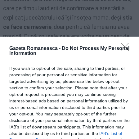
care pe timpul audierii de confirmare a arestării a
explicat judecătorului că își însoțea mama, deși
știa
ce face ca meserie
, doar pentru că femeia nu avea
mașină. După spusele sale era vorba de un gest de
“generozitate familială”
.
Gazeta Romaneasca -
Do Not Process My Personal
Information
În final, tânărul a fost lăsat în libertate în așteptarea
If you wish to opt-out of the sale, sharing to third parties, or
procesului fixat în iunie.
processing of your personal or sensitive information for
targeted advertising by us, please use the below opt-out
section to confirm your selection. Please note that after your
Articolul anterior
See
opt-out request is processed you may continue seeing
Româncă din Iași, afirmată în filmul italian
more
interest-based ads based on personal information utilized by
us or personal information disclosed to third parties prior to
Următorul articol
your opt-out. You may separately opt-out of the further
”Repatrierea voluntară”, proiect surpriză al
disclosure of your personal information by third parties on the
ministrului Cristian David
IAB’s list of downstream participants. This information may
also be disclosed by us to third parties on the
IAB’s List of