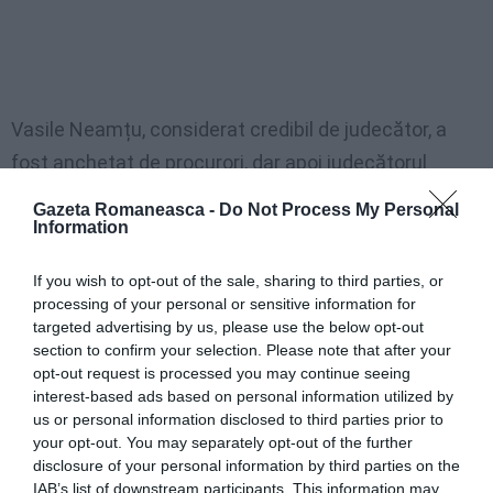
Vasile Neamțu, considerat credibil de judecător, a
fost anchetat de procurori, dar apoi judecătorul
pentru audieri preliminare a decis neînceperea
Gazeta Romaneasca -
Do Not Process My Personal
urmăririi penale. Neamțu, cu câteva luni înainte de
Information
condamnarea lui Mailat,
a fost găsit mort în
If you wish to opt-out of the sale, sharing to third parties, or
circumstanțe puțin clare
. Anchetatorii cred că
processing of your personal or sensitive information for
acesta s-a sinucis.
targeted advertising by us, please use the below opt-out
section to confirm your selection. Please note that after your
opt-out request is processed you may continue seeing
interest-based ads based on personal information utilized by
Articolul anterior
See
us or personal information disclosed to third parties prior to
“Vino la Primărie să devii italian”
more
your opt-out. You may separately opt-out of the further
disclosure of your personal information by third parties on the
Următorul articol
IAB’s list of downstream participants. This information may