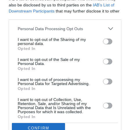
Mercedes va produce în România. Investiţie
also be disclosed by us to third parties on the
IAB’s List of
de 300 milioane euro
Downstream Participants
that may further disclose it to other
third parties.
AȚI PUTEA DORI DE
Personal Data Processing Opt Outs
ASEMENEA
I want to opt-out of the Sharing of my
personal data.
Opted In
I want to opt-out of the Sale of my
Personal Data.
Opted In
I want to opt-out of processing my
Personal Data for Targeted Advertising.
Opted In
I want to opt-out of Collection, Use,
Retention, Sale, and/or Sharing of my
Personal Data that Is Unrelated with the
ITALIA
Purposes for which it was collected.
Opted In
Concursul Miss Badante 2026: informații
despre înscrieri și participare
CONFIRM