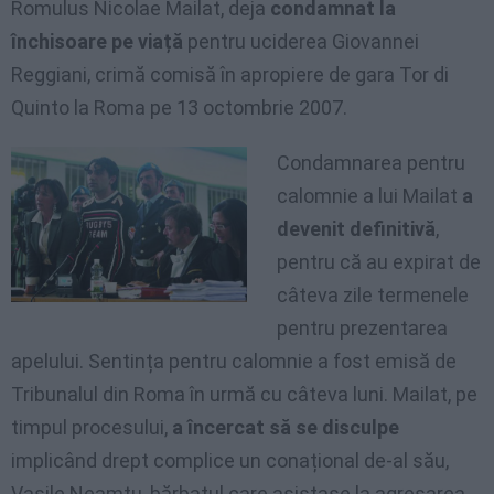
Romulus Nicolae Mailat, deja
condamnat la
închisoare pe viață
pentru uciderea Giovannei
Reggiani, crimă comisă în apropiere de gara Tor di
Quinto la Roma pe 13 octombrie 2007.
Condamnarea pentru
calomnie a lui Mailat
a
devenit definitivă
,
pentru că au expirat de
câteva zile termenele
pentru prezentarea
apelului. Sentința pentru calomnie a fost emisă de
Tribunalul din Roma în urmă cu câteva luni. Mailat, pe
timpul procesului,
a încercat să se disculpe
implicând drept complice un conațional de-al său,
Vasile Neamțu, bărbatul care asistase la agresarea