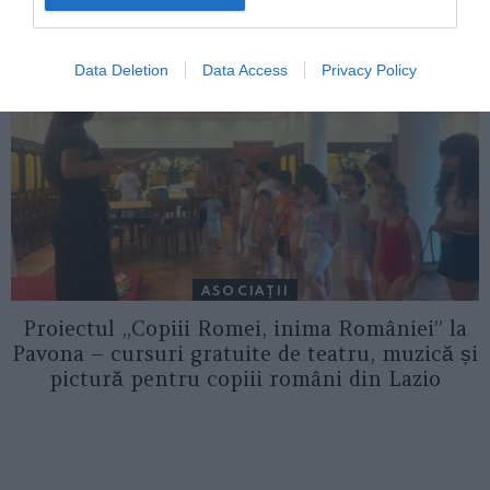
Data Deletion
Data Access
Privacy Policy
ASOCIAŢII
Proiectul „Copiii Romei, inima României” la
Pavona – cursuri gratuite de teatru, muzică și
pictură pentru copiii români din Lazio