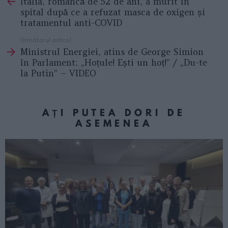
Italia, româncă de 52 de ani, a murit în
more
spital după ce a refuzat masca de oxigen și
tratamentul anti-COVID
Următorul articol
Ministrul Energiei, atins de George Simion
în Parlament: „Hoțule! Ești un hoț!” / „Du-te
la Putin” – VIDEO
AȚI PUTEA DORI DE
ASEMENEA