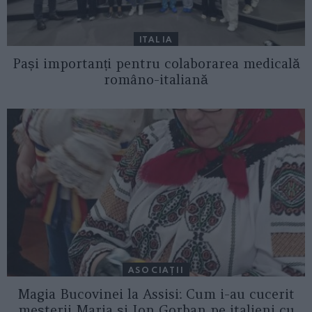
ITALIA
Pași importanți pentru colaborarea medicală
româno-italiană
ASOCIAŢII
Magia Bucovinei la Assisi: Cum i-au cucerit
meșterii Maria și Ion Gorban pe italieni cu