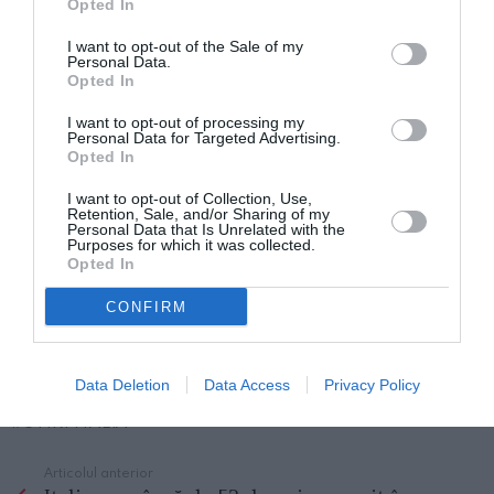
Opted In
ajute să meargă pe șoarecii paralizați, după ce i-au
I want to opt-out of the Sale of my
supus unor implanturi ale măduvei spinării. Experții
Personal Data.
Opted In
care au lucrat la aceste studii susțin că sunt la mai
puțin de trei ani distanță de a face același lucru și
I want to opt-out of processing my
Personal Data for Targeted Advertising.
pentru oameni în studiile clinice.
Opted In
I want to opt-out of Collection, Use,
„Dacă acest lucru funcționează la oameni și credem
Retention, Sale, and/or Sharing of my
Personal Data that Is Unrelated with the
că va funcționa, le putem oferi tuturor persoanelor
Purposes for which it was collected.
Opted In
paralizate speranța că vor putea merge din nou”, a
declarat profesorul Tal Dvir de Centrul Sagol pentru
CONFIRM
Biotehnologie Regenerativă din Israel, care a condus
echipa de cercetare.
Data Deletion
Data Access
Privacy Policy
STIRI ITALIA
Articolul anterior
See