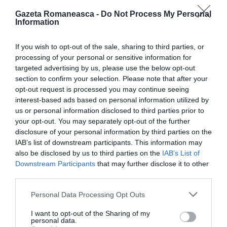
viața de zi cu zi, chiar dacă ea reprezintă un pas
Gazeta Romaneasca -
Do Not Process My Personal
important în îmbunătățirea calității vieții în astfel de
Information
situații.
If you wish to opt-out of the sale, sharing to third parties, or
processing of your personal or sensitive information for
Conform cercetătorilor, în acest caz, implantul
targeted advertising by us, please use the below opt-out
funcționează ca un „releu”: în cazul unei fracturi a
section to confirm your selection. Please note that after your
opt-out request is processed you may continue seeing
coloanei, conexiunile nervoase sunt distruse, iar cipul
interest-based ads based on personal information utilized by
preia sarcina de a transmite semnalele nervoase de
us or personal information disclosed to third parties prior to
your opt-out. You may separately opt-out of the further
la creier la picioare.
disclosure of your personal information by third parties on the
IAB’s list of downstream participants. This information may
Un „leac” sau o rezolvare clară și definitivă a
also be disclosed by us to third parties on the
IAB’s List of
fracturilor de coloană vertebrală ar reprezenta-o
Downstream Participants
that may further disclose it to other
third parties.
tratamentele cu celule stem, care se află încă într-o
fază incipientă de testare.
Personal Data Processing Opt Outs
I want to opt-out of the Sharing of my
Recent, oamenii de știință din Israel au reușit să-i
personal data.