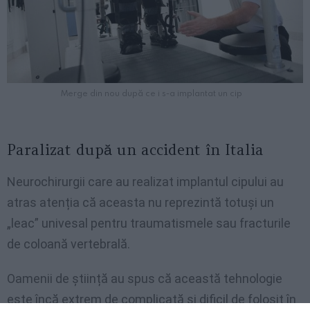
Merge din nou după ce i s-a implantat un cip
Paralizat după un accident în Italia
Neurochirurgii care au realizat implantul cipului au
atras atenția că aceasta nu reprezintă totuși un
„leac” univesal pentru traumatismele sau fracturile
de coloană vertebrală.
Oamenii de știință au spus că această tehnologie
este încă extrem de complicată și dificil de folosit în