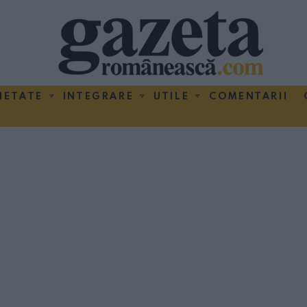
IETATE
INTEGRARE
UTILE
COMENTARII