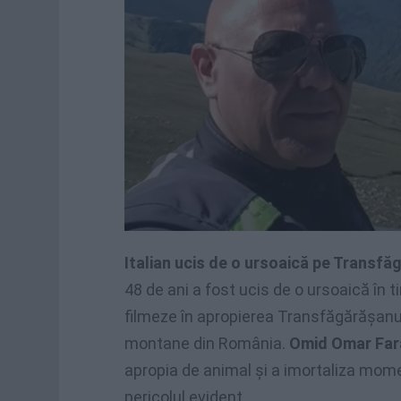
Italian ucis de o ursoaică pe Transfă
48 de ani a fost ucis de o ursoaică în 
filmeze în apropierea Transfăgărășanul
montane din România.
Omid Omar Far
apropia de animal și a imortaliza mome
pericolul evident.