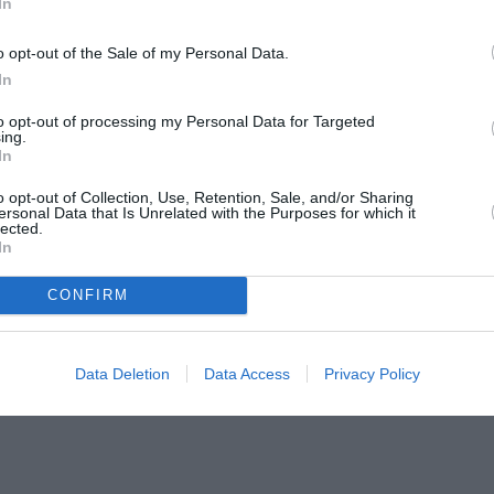
In
o opt-out of the Sale of my Personal Data.
nit în zonă, unde a fost atacat de ursoaică și
In
e ca echipele de salvare să poată interveni.
to opt-out of processing my Personal Data for Targeted
 animalul și puii acestuia, făcute cu puțin
ing.
In
o opt-out of Collection, Use, Retention, Sale, and/or Sharing
ersonal Data that Is Unrelated with the Purposes for which it
lected.
In
CONFIRM
Data Deletion
Data Access
Privacy Policy