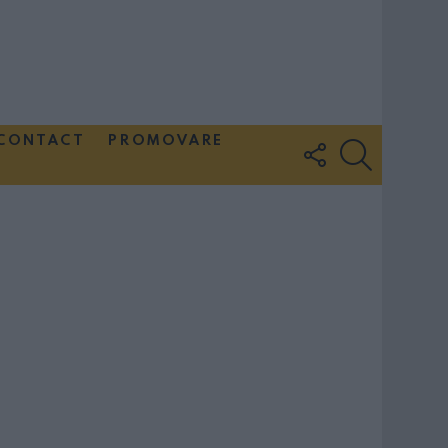
CONTACT
PROMOVARE
FOLLOW
SEARCH
US
Couple Photoshoot Paris