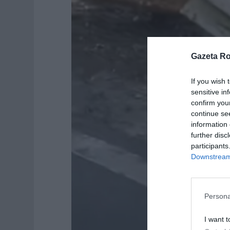
Gazeta R
If you wish 
sensitive in
confirm you
continue se
information 
further disc
participants
Downstream 
Persona
I want t