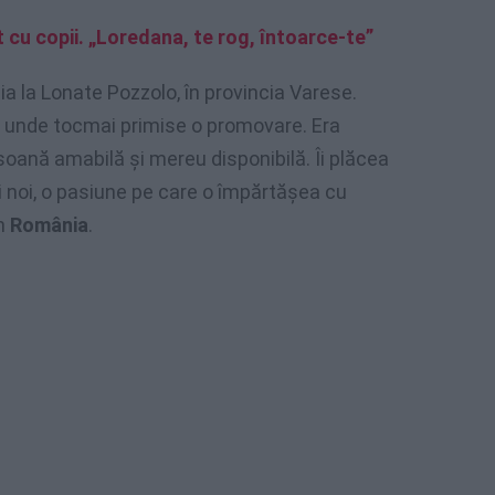
 cu copii. „Loredana, te rog, întoarce-te”
uia la Lonate Pozzolo, în provincia Varese.
, unde tocmai primise o promovare. Era
soană amabilă și mereu disponibilă. Îi plăcea
 noi, o pasiune pe care o împărtășea cu
în
România
.