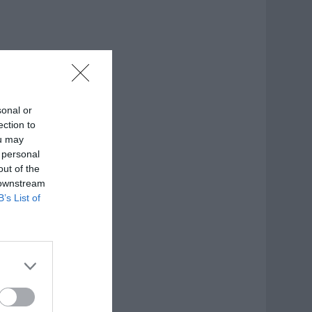
sonal or
ection to
ou may
 personal
out of the
 downstream
B’s List of