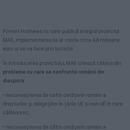
Potrivit Hotnews.ro, care publică integral proiectul
MAE, implementarea lui ar costa circa 4,8 milioane
euro şi se va face prin licitaţie.
În introducerea proiectului, MAE citează câteva din
probleme cu care se confruntă românii din
diaspora
:
• necunoaşterea de catre cetăţenii români a
drepturilor şi obligaţiilor în ţările UE şi non UE în care
călătoresc;
• necunoaşterea de către cetăţenii români a