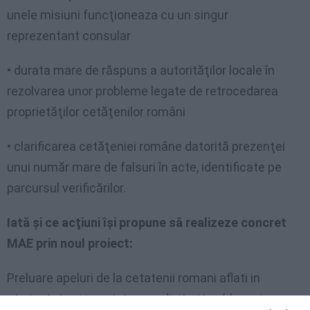
unele misiuni funcţioneaza cu un singur
reprezentant consular
• durata mare de răspuns a autorităţilor locale în
rezolvarea unor probleme legate de retrocedarea
proprietăţilor cetăţenilor români
• clarificarea cetăţeniei române datorită prezenţei
unui număr mare de falsuri în acte, identificate pe
parcursul verificărilor.
Iată şi ce acţiuni îşi propune să realizeze concret
MAE prin noul proiect:
Preluare apeluri de la cetatenii romani aflati in
strainatate si inregistrare solicitari/probleme in