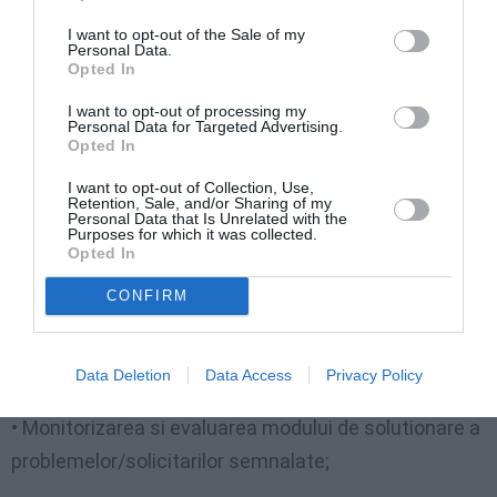
urgenta (politie, ambulanta, pompieri etc);
I want to opt-out of the Sale of my
Personal Data.
• Stocarea si centralizarea informatiilor despre
Opted In
cazuri, solutii, cu respectarea legislatiei in vigoare
I want to opt-out of processing my
privind protectia datelor cu caracter personal;
Personal Data for Targeted Advertising.
Opted In
• Auditarea activitatilor angajatilor MAE (atat a
I want to opt-out of Collection, Use,
Retention, Sale, and/or Sharing of my
agentilor din Call Center cat si a personalului
Personal Data that Is Unrelated with the
Purposes for which it was collected.
consular -care opereaza in cadrul sistemului);
Opted In
CONFIRM
• Eficientizarea comunicarii intre MAE si cetatean,
precum si asigurarea transparentei activitatii prin
publicarea de rapoarte de activitate;
Data Deletion
Data Access
Privacy Policy
• Monitorizarea si evaluarea modului de solutionare a
problemelor/solicitarilor semnalate;