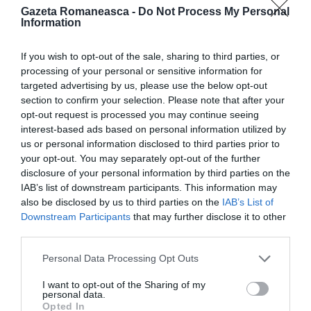
sistemul informatic;
Gazeta Romaneasca -
Do Not Process My Personal
Information
• Oferirea de consultanta consulara imediata pentru
If you wish to opt-out of the sale, sharing to third parties, or
problemele semnalate sau de informatii cu caracter
processing of your personal or sensitive information for
consular;
targeted advertising by us, please use the below opt-out
section to confirm your selection. Please note that after your
opt-out request is processed you may continue seeing
• Oferirea de consultanta juridica imediata pentru
interest-based ads based on personal information utilized by
solicitarile de acest gen;
us or personal information disclosed to third parties prior to
your opt-out. You may separately opt-out of the further
disclosure of your personal information by third parties on the
• Directionarea cetatenilor conform normelor si
IAB’s list of downstream participants. This information may
regulilor MAE catre organisme locale/nationale in
also be disclosed by us to third parties on the
IAB’s List of
vederea solutionarii problemelor/solicitarilor
Downstream Participants
that may further disclose it to other
third parties.
semnalate;
Personal Data Processing Opt Outs
• Semnalarea cazurilor deosebite direct organelor
I want to opt-out of the Sharing of my
abilitate nationale (MAE, MAI) sau celor locale de
personal data.
Opted In