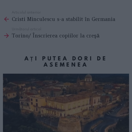
Articolul anterior
See
Cristi Minculescu s-a stabilit în Germania
more
Următorul articol
Torino/ Înscrierea copiilor la creşă
AȚI PUTEA DORI DE
ASEMENEA