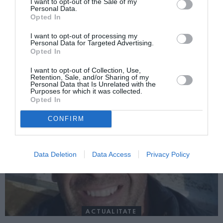
I want to opt-out of the Sale of my
Personal Data.
Din nou suntem țap ispășitor. Lega
Opted In
Lombarda: ”Românii se tratează gratis la
noi!”
I want to opt-out of processing my
Personal Data for Targeted Advertising.
Opted In
AȚI PUTEA DORI DE
I want to opt-out of Collection, Use,
Retention, Sale, and/or Sharing of my
ASEMENEA
Personal Data that Is Unrelated with the
Purposes for which it was collected.
Opted In
CONFIRM
Data Deletion
Data Access
Privacy Policy
ACTUALITATE