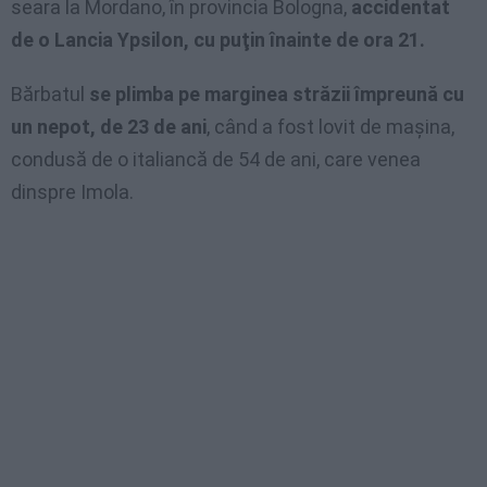
seara la Mordano, în provincia Bologna,
accidentat
de o Lancia Ypsilon, cu puţin înainte de ora 21.
Bărbatul
se plimba pe marginea străzii împreună cu
un nepot, de 23 de ani
, când a fost lovit de maşina,
condusă de o italiancă de 54 de ani, care venea
dinspre Imola.