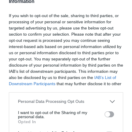
Sassoferrato, mașină cu cinci
Information
persoane se ciocnește de un parapet
If you wish to opt-out of the sale, sharing to third parties, or
processing of your personal or sensitive information for
de protecție, mort un tânăr român de
targeted advertising by us, please use the below opt-out
section to confirm your selection. Please note that after your
18 ani
opt-out request is processed you may continue seeing
interest-based ads based on personal information utilized by
us or personal information disclosed to third parties prior to
Accident mortal pe autostradă la
your opt-out. You may separately opt-out of the further
disclosure of your personal information by third parties on the
Venezia, ciocnire violentă între un
IAB’s list of downstream participants. This information may
also be disclosed by us to third parties on the
IAB’s List of
microbuz românesc și un camion
Downstream Participants
that may further disclose it to other
third parties.
ACCIDENT ITALIA
Personal Data Processing Opt Outs
Articolul anterior
See
I want to opt-out of the Sharing of my
Ragusa, tânăr român de 24 de ani, face
more
personal data.
baie în mare pe timpul furtunii şi se îneacă
Opted In
Următorul articol