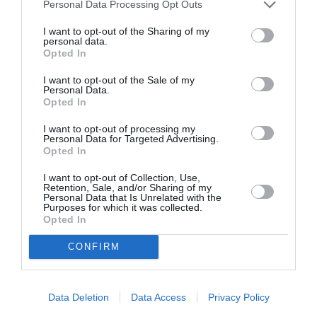
Personal Data Processing Opt Outs
Cioban român împușcat în Sicilia
I want to opt-out of the Sharing of my
personal data.
Opted In
Româncă de 19 ani, ucisă de un italian în Calabria
I want to opt-out of the Sale of my
Personal Data.
Opted In
Articolul anterior
See
I want to opt-out of processing my
Mihaela Rădulescu, către Dani Oţil: “Vrei să
more
Personal Data for Targeted Advertising.
fii soţul meu?”
Opted In
Următorul articol
I want to opt-out of Collection, Use,
Şantaj în presa românească. Şeful
Retention, Sale, and/or Sharing of my
Personal Data that Is Unrelated with the
„Antenelor”, după gratii
Purposes for which it was collected.
Opted In
CONFIRM
AȚI PUTEA DORI DE
ASEMENEA
Data Deletion
Data Access
Privacy Policy