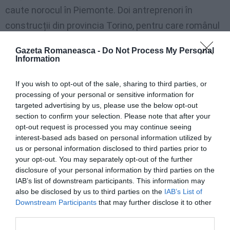
caute norocul în Piemonte. Doi antreprenori în
construcții din provincia Torino, pentru care românul
ar fi lucrat „la negru” în diferite perioade de timp, au
Gazeta Romaneasca -
Do Not Process My Personal
fost acum înscriși în registrul anchetaților.
Information
Găsirea corpului s-a întâmplat într-o duminică
If you wish to opt-out of the sale, sharing to third parties, or
processing of your personal or sensitive information for
dimineața: doi vânători au observat un cadavru în
targeted advertising by us, please use the below opt-out
stare avansată de descompunere, în poziție întinsă,
section to confirm your selection. Please note that after your
opt-out request is processed you may continue seeing
cu fața de nerecunoscut. Autopsia a indicat drept
interest-based ads based on personal information utilized by
cauză a decesului „zdrobirea cutiei toracice”. Un
us or personal information disclosed to third parties prior to
sfârșit compatibil cu o
cădere accidentală, un
your opt-out. You may separately opt-out of the further
disclosure of your personal information by third parties on the
accident de muncă
dar și cu un
omor.
IAB’s list of downstream participants. This information may
also be disclosed by us to third parties on the
IAB’s List of
Citește și:
Downstream Participants
that may further disclose it to other
third parties.
A ucis o pensionară lângă Pavia, pentru 150 de euro