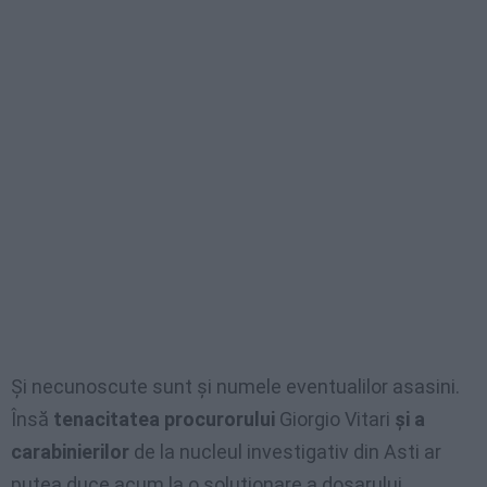
Și necunoscute sunt și numele eventualilor asasini.
Însă
tenacitatea procurorului
Giorgio Vitari
și a
carabinierilor
de la nucleul investigativ din Asti ar
putea duce acum la o soluționare a dosarului