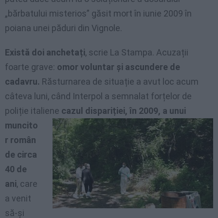
„bărbatului misterios” găsit mort în iunie 2009 în
poiana unei păduri din Vignole.
Există doi anchetați
, scrie La Stampa. Acuzații
foarte grave:
omor voluntar și ascundere de
cadavru.
Răsturnarea de situație a avut loc acum
câteva luni, când Interpol a semnalat forțelor de
poliție italiene
cazul dispariției, în 2009, a unui
muncito
r român
de circa
40 de
ani
, care
a venit
să-și