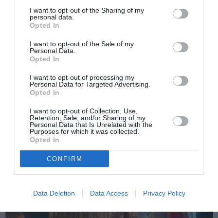
I want to opt-out of the Sharing of my
personal data.
Opted In
I want to opt-out of the Sale of my
Personal Data.
Opted In
ITALIA
I want to opt-out of processing my
Personal Data for Targeted Advertising.
Concursul Miss Badante 2026: informații
Opted In
despre înscrieri și participare
I want to opt-out of Collection, Use,
Retention, Sale, and/or Sharing of my
Personal Data that Is Unrelated with the
Purposes for which it was collected.
Opted In
CONFIRM
Data Deletion
Data Access
Privacy Policy