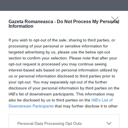
Gazeta Romaneasca -
Do Not Process My Personal
Information
Articolul anterior
If you wish to opt-out of the sale, sharing to third parties, or
See
O altă faţă a Europei
more
processing of your personal or sensitive information for
targeted advertising by us, please use the below opt-out
Următorul articol
section to confirm your selection. Please note that after your
Român asfixiat ȋntr-un siloz, patronii sub
opt-out request is processed you may continue seeing
acuzaţie
interest-based ads based on personal information utilized by
us or personal information disclosed to third parties prior to
your opt-out. You may separately opt-out of the further
disclosure of your personal information by third parties on the
AȚI PUTEA DORI DE
IAB’s list of downstream participants. This information may
ASEMENEA
also be disclosed by us to third parties on the
IAB’s List of
Downstream Participants
that may further disclose it to other
third parties.
Personal Data Processing Opt Outs