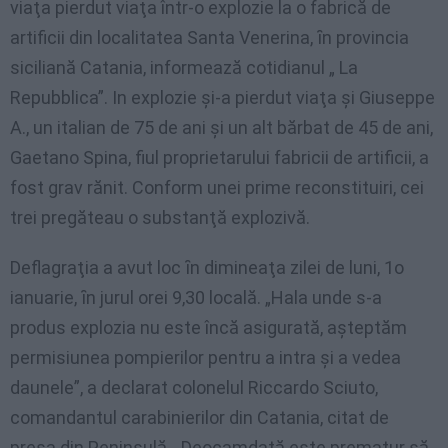
viaţa pierdut viaţa într-o explozie la o fabrică de
artificii din localitatea Santa Venerina, ȋn provincia
siciliană Catania, informează cotidianul „ La
Repubblica”. In explozie şi-a pierdut viaţa şi Giuseppe
A., un italian de 75 de ani şi un alt bărbat de 45 de ani,
Gaetano Spina, fiul proprietarului fabricii de artificii, a
fost grav rănit. Conform unei prime reconstituiri, cei
trei pregăteau o substanţă explozivă.
Deflagraţia a avut loc ȋn dimineaţa zilei de luni, 1o
ianuarie, ȋn jurul orei 9,30 locală. „Hala unde s-a
produs explozia nu este încă asigurată, aşteptăm
permisiunea pompierilor pentru a intra şi a vedea
daunele”, a declarat colonelul Riccardo Sciuto,
comandantul carabinierilor din Catania, citat de
presa din Peninsulă. „Deocamdată este prematur să