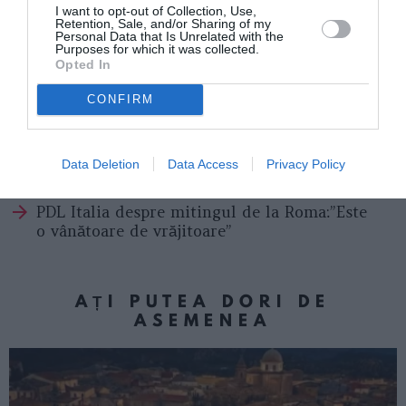
locului, cheile locuinţei în care trăia femeia pe via
I want to opt-out of Collection, Use,
Retention, Sale, and/or Sharing of my
Jacopo Cavalli, în custodia municipalităţii din Lido, ca
Personal Data that Is Unrelated with the
Purposes for which it was collected.
reprezentant instituţional în teritoriu.
Opted In
CONFIRM
Articolul anterior
See
Rebengiuc şi Arşinel s-au certat de la o
more
stea
Data Deletion
Data Access
Privacy Policy
Următorul articol
PDL Italia despre mitingul de la Roma:”Este
o vânătoare de vrăjitoare”
AȚI PUTEA DORI DE
ASEMENEA