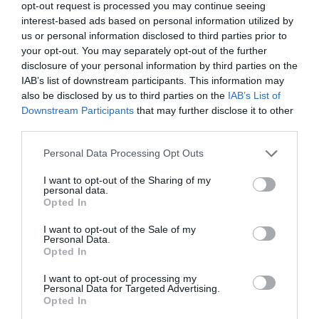
opt-out request is processed you may continue seeing
a fost în centrul atenţiei, lunile trecute, nu fără
interest-based ads based on personal information utilized by
polemici din partea nepoţilor, privind moştenirea lui
us or personal information disclosed to third parties prior to
your opt-out. You may separately opt-out of the further
Raimondo Vianello şi a Sandrei Mondaini, care şi-au
disclosure of your personal information by third parties on the
lăsat întreaga avere cuplului de filipinezi care timp de
IAB’s list of downstream participants. This information may
also be disclosed by us to third parties on the
IAB’s List of
19 ani a avut grijă de cele două iubite personaje din
Downstream Participants
that may further disclose it to other
lumea spectacolului.
third parties.
Personal Data Processing Opt Outs
Rudele ar putea contesta testamentul
I want to opt-out of the Sharing of my
personal data.
Şi, tocmai pentru a evita riscul unor posibile
Opted In
neînţelegeri între rudele care ar fi putut revendica un
I want to opt-out of the Sale of my
eventual drept asupra moştenirii din Lido, în
Personal Data.
Opted In
aşteptarea realizării formalităţilor birocratice,
procurorul, Giovanni Zorzi, a încredinţat, prin
I want to opt-out of processing my
Personal Data for Targeted Advertising.
intermediul forţelor de ordine intervenite la faţa
Opted In