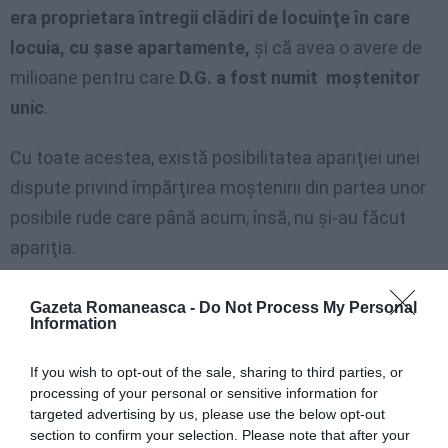
era proprietara întregii clădiri de locuinţe în care
locuia, cu şase apartamente,
şi că avea o avere de
milioane pentru care
D.G. a fost numit moştenitor
unic
.
Cu toate acestea, există posibilitatea apariţiei unei
dispute privind împărţirea moştenirii din partea unor
posibile rude care până acum, însă, nu şi-au făcut
apariţia.
Astfel D.G., român, şi-a văzut răsplătită fidelitatea,
Gazeta Romaneasca -
Do Not Process My Personal
Information
scrie
Il Gazzettino
, trecând de la calitatea de
administrator al femeii care trăia singură în casă, la
If you wish to opt-out of the sale, sharing to third parties, or
cea de moştenitor unic.
processing of your personal or sensitive information for
targeted advertising by us, please use the below opt-out
section to confirm your selection. Please note that after your
Şi la Lido, aşadar, există o poveste similară celei care