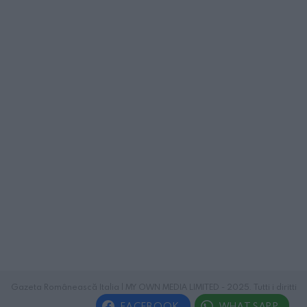
Gazeta Românească Italia | MY OWN MEDIA LIMITED - 2025. Tutti i diritti
riservati.
FACEBOOK
WHATSAPP