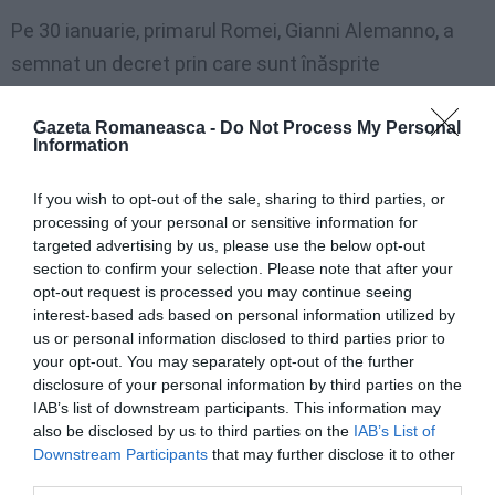
Pe 30 ianuarie, primarul Romei, Gianni Alemanno, a
semnat un decret prin care sunt înăsprite
controalele poliţiei, în cadrul unui „plan anti-
Gazeta Romaneasca -
Do Not Process My Personal
prostituţie”.
Information
M.C.
If you wish to opt-out of the sale, sharing to third parties, or
processing of your personal or sensitive information for
targeted advertising by us, please use the below opt-out
Articolul anterior
See
section to confirm your selection. Please note that after your
Grigoriu trage un semnal de alarmă
more
opt-out request is processed you may continue seeing
interest-based ads based on personal information utilized by
Următorul articol
us or personal information disclosed to third parties prior to
Comitetul românilor din Lazio, la Anagnina
your opt-out. You may separately opt-out of the further
disclosure of your personal information by third parties on the
IAB’s list of downstream participants. This information may
also be disclosed by us to third parties on the
IAB’s List of
AȚI PUTEA DORI DE
Downstream Participants
that may further disclose it to other
ASEMENEA
third parties.