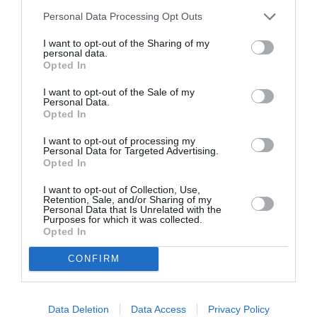
Personal Data Processing Opt Outs
I want to opt-out of the Sharing of my
personal data.
Opted In
I want to opt-out of the Sale of my
Personal Data.
Opted In
I want to opt-out of processing my
Personal Data for Targeted Advertising.
Opted In
ITALIA
Concursul Miss Badante 2026: informații
I want to opt-out of Collection, Use,
Retention, Sale, and/or Sharing of my
despre înscrieri și participare
Personal Data that Is Unrelated with the
Purposes for which it was collected.
Opted In
CONFIRM
Data Deletion
Data Access
Privacy Policy