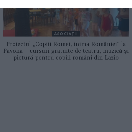
ASOCIAŢII
Proiectul „Copiii Romei, inima României” la
Pavona – cursuri gratuite de teatru, muzică și
pictură pentru copiii români din Lazio