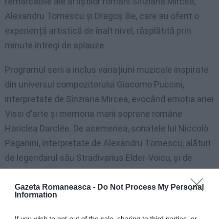
remarcabile ale artiștilor români Sînziana Mircea,
Alexandru Tomescu și Dragoș Ilie, care au oferit o
experiență artistică de înalt nivel, răsplătită prin
minute întregi de aplauze.
Programul serii a inclus variațiuni muzicale inspirate
din universul compozitorului Giacomo Puccini,
interpretate de Sînziana Mircea, evocând emoția ariei
Vissi d’arte și memoria marii soprane române
Hariclea Darclée. De asemenea, sonatele lui Niccolò
Paganini, interpretate de Alexandru Tomescu, alături
de legendarul său Stradivarius Elder-Voicu, și de
Dragoș Ilie, au oferit publicului un moment de mare
intensitate artistică.
Gazeta Romaneasca -
Do Not Process My Personal
Information
If you wish to opt-out of the sale, sharing to third parties, or