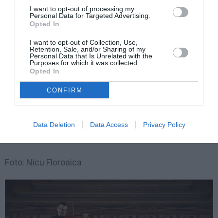
I want to opt-out of processing my
profunzimea culturii române.
Personal Data for Targeted Advertising.
Opted In
Prin acest eveniment organizat de Ziua Europei,
I want to opt-out of Collection, Use,
Ambasada României în Italia reafirmă rolul esențial al
Retention, Sale, and/or Sharing of my
Personal Data that Is Unrelated with the
Purposes for which it was collected.
culturii în consolidarea dialogului european și în
Opted In
apropierea dintre comunități și națiuni. Muzica
CONFIRM
rămâne unul dintre cele mai puternice limbaje ale
spiritului european, capabil să transforme memoria
culturală într-o experiență comună și să întărească
Data Deletion
Data Access
Privacy Policy
legăturile dintre popoare.
Foto: Nicu Floroaica