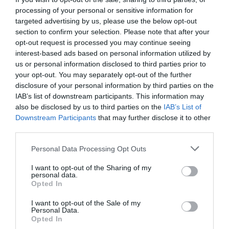
processing of your personal or sensitive information for
targeted advertising by us, please use the below opt-out
section to confirm your selection. Please note that after your
opt-out request is processed you may continue seeing
interest-based ads based on personal information utilized by
us or personal information disclosed to third parties prior to
your opt-out. You may separately opt-out of the further
disclosure of your personal information by third parties on the
IAB’s list of downstream participants. This information may
also be disclosed by us to third parties on the
IAB’s List of
Downstream Participants
that may further disclose it to other
third parties.
Un moment aparte al serii l-a constituit interpretarea
Personal Data Processing Opt Outs
Rapsodiei Române nr. 1 a lui George Enescu, într-un
I want to opt-out of the Sharing of my
personal data.
aranjament pentru vioară și chitară, urmată de
Opted In
emoționanta Balada a lui Ciprian Porumbescu, lucrări
I want to opt-out of the Sale of my
emblematice ale patrimoniului muzical românesc,
Personal Data.
Opted In
care au transmis publicului frumusețea și