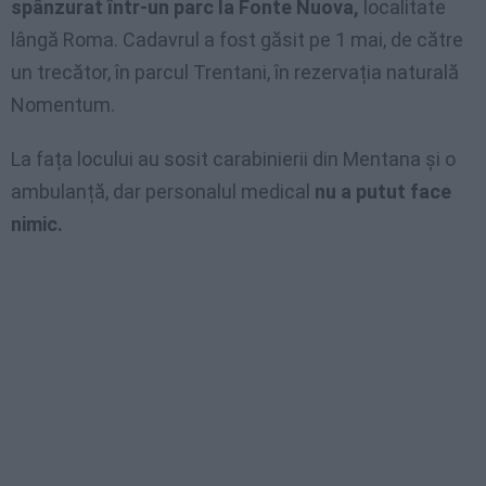
spânzurat într-un parc la Fonte Nuova,
localitate
lângă Roma. Cadavrul a fost găsit pe 1 mai, de către
un trecător, în parcul Trentani, în rezervația naturală
Nomentum.
La fața locului au sosit carabinierii din Mentana și o
ambulanță, dar personalul medical
nu a putut face
nimic.