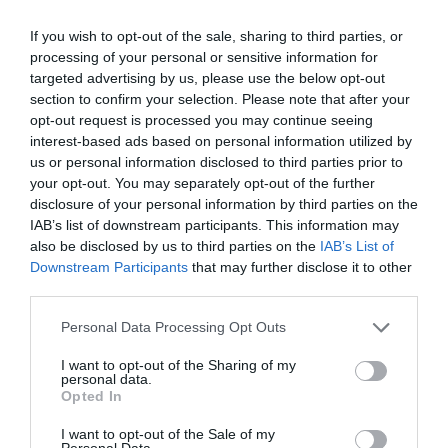
la Roxy Bar, la Roma. Eugen Terteleac, ARI:
”Suntem alături de ei”
If you wish to opt-out of the sale, sharing to third parties, or
processing of your personal or sensitive information for
targeted advertising by us, please use the below opt-out
section to confirm your selection. Please note that after your
AȚI PUTEA DORI DE
opt-out request is processed you may continue seeing
ASEMENEA
interest-based ads based on personal information utilized by
us or personal information disclosed to third parties prior to
your opt-out. You may separately opt-out of the further
disclosure of your personal information by third parties on the
IAB’s list of downstream participants. This information may
also be disclosed by us to third parties on the
IAB’s List of
Downstream Participants
that may further disclose it to other
third parties.
Personal Data Processing Opt Outs
I want to opt-out of the Sharing of my
personal data.
ITALIA
Opted In
Concursul Miss Badante 2026: informații
I want to opt-out of the Sale of my
Personal Data.