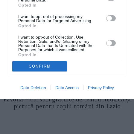
despre înscrieri și participare
Opted In
I want to opt-out of processing my
Personal Data for Targeted Advertising.
Opted In
I want to opt-out of Collection, Use,
Retention, Sale, and/or Sharing of my
Personal Data that Is Unrelated with the
Purposes for which it was collected.
Opted In
CONFIRM
ASOCIAŢII
Data Deletion
Data Access
Privacy Policy
Proiectul „Copiii Romei, inima României” la
Pavona – cursuri gratuite de teatru, muzică și
pictură pentru copiii români din Lazio