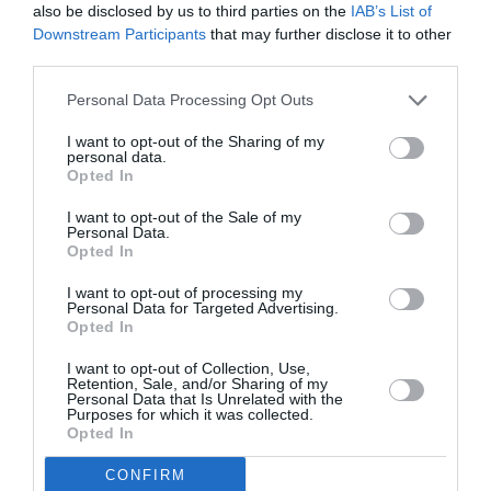
also be disclosed by us to third parties on the
IAB’s List of
vacanță cu părinții
Downstream Participants
that may further disclose it to other
third parties.
Acest caz subliniază importanța intervenției rapide în
Personal Data Processing Opt Outs
situațiile de violență domestică și necesitatea
protejării persoanelor vulnerabile. Autoritățile
I want to opt-out of the Sharing of my
personal data.
continuă să investigheze circumstanțele acestui
Opted In
incident pentru a asigura justiția și siguranța tuturor
I want to opt-out of the Sale of my
Personal Data.
celor implicați.
Opted In
STIRI ITALIA
I want to opt-out of processing my
Personal Data for Targeted Advertising.
Opted In
Articolul anterior
See
Rupere de nori în Italia de Ferragosto,
more
I want to opt-out of Collection, Use,
Retention, Sale, and/or Sharing of my
teroare pe plajă, inundații, rafale de 130
Personal Data that Is Unrelated with the
km/h
Purposes for which it was collected.
Opted In
Următorul articol
Român de 38 de ani moare într-o tragedie
CONFIRM