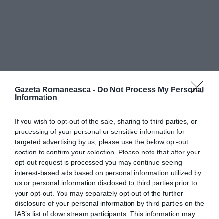
Gazeta Romaneasca -
Do Not Process My Personal
Bătrânul a raportat că soția sa l-a bătut pe brațe cu
Information
un băț pentru perdele, iar agenții au constatat semne
If you wish to opt-out of the sale, sharing to third parties, or
și răni care confirmau cele relatate. De asemenea,
processing of your personal or sensitive information for
bărbatul a explicat că, de aproximativ trei ani, femeia
targeted advertising by us, please use the below opt-out
section to confirm your selection. Please note that after your
este adesea în stare de ebrietate și că a manipulat
opt-out request is processed you may continue seeing
butelia de oxigen pe care el trebuie să o folosească
interest-based ads based on personal information utilized by
us or personal information disclosed to third parties prior to
din cauza problemelor cardiace.
your opt-out. You may separately opt-out of the further
>>>
Fetiță româncă de 4 ani grav rănită după ce a
disclosure of your personal information by third parties on the
fost atacată de un câine în Abruzzo. Se afla în
IAB’s list of downstream participants. This information may