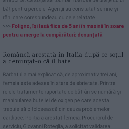
a raportat că soția sa tocmai îl bătuse pe brațe cu un
băț pentru perdele. Agenții au constatat semne și
răni care corespundeau cu cele relatate.
>>>
Foligno, își lasă fiica de 5 ani în mașină în soare
pentru a merge la cumpărături: denunțată
Româncă arestată în Italia după ce soțul
a denunțat-o că îl bate
Bărbatul a mai explicat că, de aproximativ trei ani,
femeia este adesea în stare de ebrietate. Printre
relele tratamente raportate de bătrân se numără și
manipularea buteliei de oxigen pe care acesta
trebuie să o folosească din cauza problemelor
cardiace. Poliția a arestat femeia. Procurorul de
serviciu, Giovanni Roteglia, a solicitat validarea