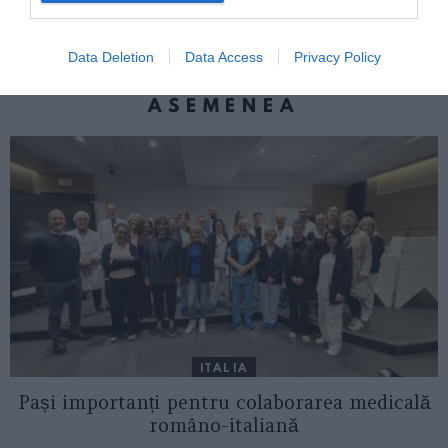
rutieră în Italia în noaptea de Ferragosto
Data Deletion
Data Access
Privacy Policy
AȚI PUTEA DORI DE
ASEMENEA
ITALIA
Pași importanți pentru colaborarea medicală
româno-italiană