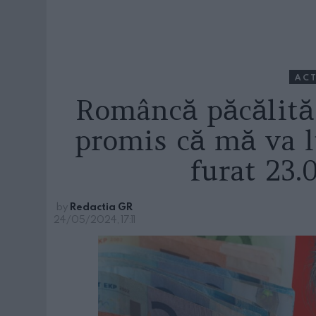
ACT
Româncă păcălită 
promis că mă va l
furat 23.
by
Redactia GR
24/05/2024, 17:11