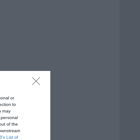
sonal or
ection to
ou may
 personal
out of the
 downstream
B’s List of