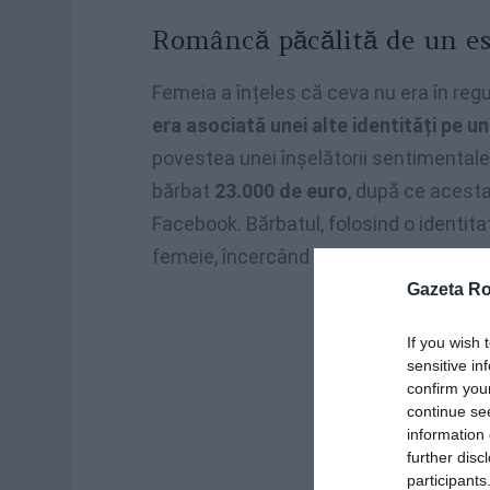
Româncă păcălită de un es
Femeia a înțeles că ceva nu era în reg
era asociată unei alte identități pe un
povestea unei înșelătorii sentimentale
bărbat
23.000 de euro
, după ce acesta
Facebook. Bărbatul, folosind o identitat
femeie, încercând să înșele victimele p
Gazeta R
If you wish 
sensitive in
confirm you
continue se
information 
further disc
participants