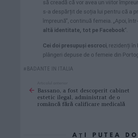
să creadă că vor avea un viitor împreu
s-a despărțit de soția lui pentru că a p
împreună”, continuă femeia. „Apoi, într-
altă identitate, tot pe Facebook
”.
Cei doi presupuși escroci
, rezidenți în
plângeri depuse de o femeie din Portog
BADANTE IN ITALIA
Articolul anterior
See
Bassano, a fost descoperit cabinet
more
estetic ilegal, administrat de o
româncă fără calificare medicală
AȚI PUTEA D