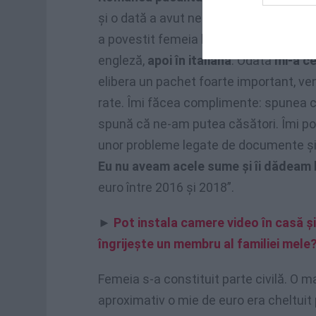
și o dată a avut nerușinarea să spună că
a povestit femeia la proces, citată de
engleză,
apoi în italiană
. Odată
mi-a ce
elibera un pachet foarte important, ven
rate. Îmi făcea complimente: spunea 
spună că ne-am putea căsători. Îmi pov
unor probleme legate de documente și 
Eu nu aveam acele sume și îi dădeam b
euro între 2016 și 2018”.
►
Pot instala camere video în casă și
îngrijește un membru al familiei mele
Femeia s-a constituit parte civilă. O mar
aproximativ o mie de euro era cheltuit