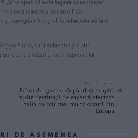
nă. „Mi-a spus că
este inginer constructo
r:
rins-o cu altcineva și aveau o fiică
o zi, i-am găsit fotografiile
referindu-se la o
 Reggio Emilia, sunt subiectul și a altei
ruaro care a căzut și ea în capcana lor.
Următorul articol
Febra dengue se răspândește rapid:
multe destinații de vacanță afectate
– Italia cu cele mai multe cazuri din
Europa
ORI DE ASEMENEA