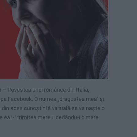
n
– Povestea unei românce din Italia,
le pe Facebook. O numea „dragostea mea” și
din acea cunoștință virtuală se va naște o
re ea i-i trimitea mereu, cedându-i o mare