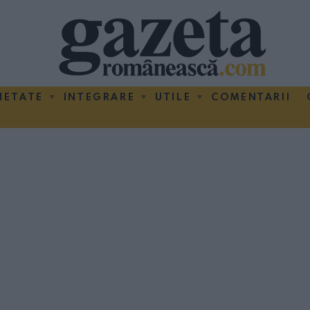
IETATE
INTEGRARE
UTILE
COMENTARII