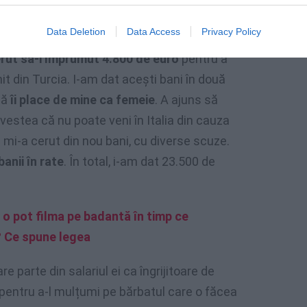
 va veni la mine să-mi restituie toți banii”,
Data Deletion
Data Access
Privacy Policy
Gazzetta di Reggio
. „La început ne scriam în
rut să-i împrumut 4.800 de euro
pentru a
it din Turcia. I-am dat acești bani în două
că
îi place de mine ca femeie
. A ajuns să
estea că nu poate veni în Italia din cauza
mi-a cerut din nou bani, cu diverse scuze.
anii în rate
. În total, i-am dat 23.500 de
 o pot filma pe badantă în timp ce
? Ce spune legea
e parte din salariul ei ca îngrijitoare de
 pentru a-l mulțumi pe bărbatul care o făcea