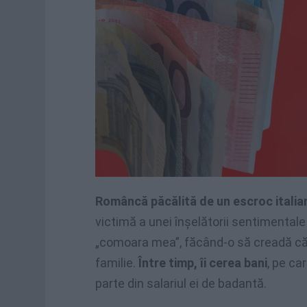
Româncă păcălită de un escroc italia
victimă a unei înșelătorii sentimenta
„comoara mea”, făcând-o să creadă că 
familie.
Între timp, îi cerea bani
, pe ca
parte din salariul ei de badantă.