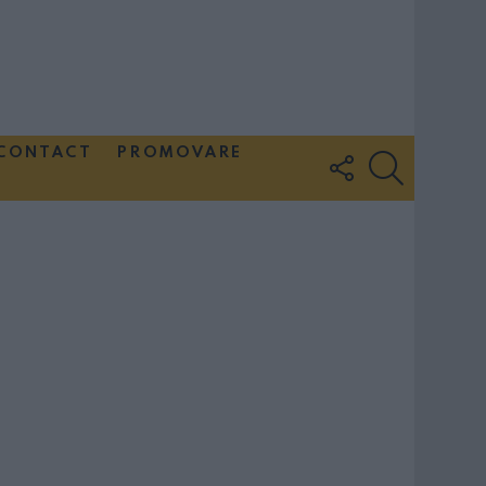
CONTACT
PROMOVARE
FOLLOW
SEARCH
US
Couple Photoshoot Paris