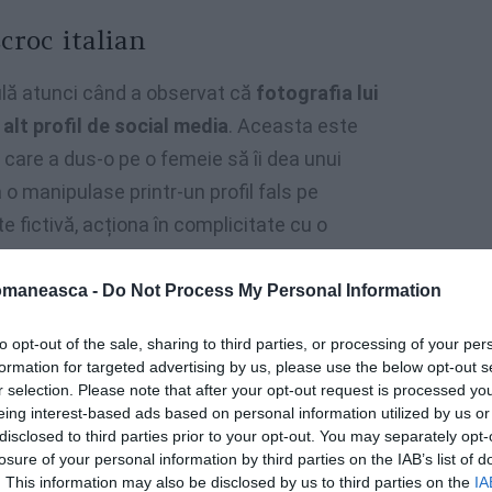
croc italian
ulă atunci când a observat că
fotografia lui
 alt profil de social media
. Aceasta este
 care a dus-o pe o femeie să îi dea unui
 o manipulase printr-un profil fals pe
e fictivă, acționa în complicitate cu o
entru a obține bani.
omaneasca -
Do Not Process My Personal Information
to opt-out of the sale, sharing to third parties, or processing of your per
formation for targeted advertising by us, please use the below opt-out s
r selection. Please note that after your opt-out request is processed y
eing interest-based ads based on personal information utilized by us or
disclosed to third parties prior to your opt-out. You may separately opt-
losure of your personal information by third parties on the IAB’s list of
. This information may also be disclosed by us to third parties on the
IA