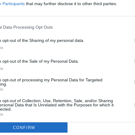
Participants
that may further disclose it to other third parties.
l Data Processing Opt Outs
ebrietate cade de la balcon de la etajul
o opt-out of the Sharing of my personal data.
In
în tribunal, unde, în fața judecătoarei
o opt-out of the Sale of my Personal Data.
In
ne română, venită în Italia pentru a lucra
ie modul în care a fost înșelată. O înșelătorie
to opt-out of processing my Personal Data for Targeted
ing.
 lângă pierderea banilor, trebuie să facă
In
 întinsă prin manipularea emoțiilor.
o opt-out of Collection, Use, Retention, Sale, and/or Sharing
ersonal Data that Is Unrelated with the Purposes for which it
lected.
In
”
CONFIRM
n
– „Mă numea
dragostea mea, comoara mea