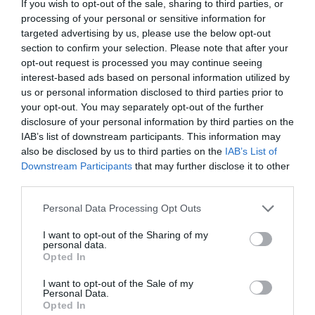
If you wish to opt-out of the sale, sharing to third parties, or
sa cu privire la program şi la sumele obţinute de fete
processing of your personal or sensitive information for
din activitatea de prostituţie.
targeted advertising by us, please use the below opt-out
section to confirm your selection. Please note that after your
Sumele de bani obţinute îi erau expediate
opt-out request is processed you may continue seeing
interest-based ads based on personal information utilized by
inculpatului de către una dintre surorile sale, care se
us or personal information disclosed to third parties prior to
ocupa de partea financiară a activităţii, utilizând
your opt-out. You may separately opt-out of the further
disclosure of your personal information by third parties on the
sisteme de transfer monetar.
IAB’s list of downstream participants. This information may
also be disclosed by us to third parties on the
IAB’s List of
Procurorii spun că, deşi inculpaţii lăsau impresia că
Downstream Participants
that may further disclose it to other
third parties.
înlesnesc tinerelor practicarea prostituţiei, în baza
unei înţelegeri de împărţire în mod egal a banilor
Personal Data Processing Opt Outs
obţinuţi în acest mod, după ce acestea ajungeau în
I want to opt-out of the Sharing of my
străinătate, membrii grupării le reţineau
personal data.
Opted In
documentele de identitate, le luau aproape toţi banii
I want to opt-out of the Sale of my
sub pretextul diferitelor cheltuieli şi le cereau să
Personal Data.
Opted In
respecte condiţiile oferite de ei, altele decât cele