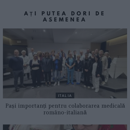
AȚI PUTEA DORI DE
ASEMENEA
ITALIA
Pași importanți pentru colaborarea medicală
româno-italiană