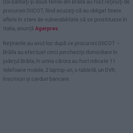
Doi bărbaţi şi două femei din Brăila au fost reţinuţi de
procurorii DIICOT, fiind acuzaţi că au obligat tinere
aflate în stare de vulnerabilitate să se prostitueze în
Italia, anunță
Agerpres
.
Reţinerile au avut loc după ce procurorii DIICOT –
Brăila au efectuat cinci percheziţii domiciliare în
judeţul Brăila, în urma cărora au fost ridicate 11
telefoane mobile, 2 laptop-uri, o tabletă, un DVR,
înscrisuri şi carduri bancare.