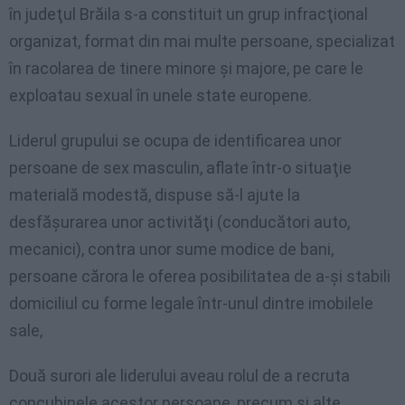
în judeţul Brăila s-a constituit un grup infracţional
organizat, format din mai multe persoane, specializat
în racolarea de tinere minore şi majore, pe care le
exploatau sexual în unele state europene.
Liderul grupului se ocupa de identificarea unor
persoane de sex masculin, aflate într-o situaţie
materială modestă, dispuse să-l ajute la
desfăşurarea unor activităţi (conducători auto,
mecanici), contra unor sume modice de bani,
persoane cărora le oferea posibilitatea de a-şi stabili
domiciliul cu forme legale într-unul dintre imobilele
sale,
Două surori ale liderului aveau rolul de a recruta
concubinele acestor persoane, precum şi alte