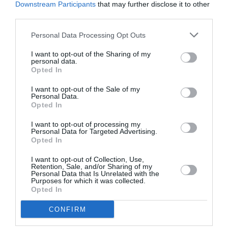
sexuale au subliniat importanța raportării imediate a
Downstream Participants
that may further disclose it to other
third parties.
oricăror acte de violență și au oferit sprijin victimei și
familiei sale. Într-o declarație oficială, carabinierii au
Personal Data Processing Opt Outs
reafirmat angajamentul lor de a asigura siguranța
I want to opt-out of the Sharing of my
personal data.
cetățenilor și de a lua măsuri rapide și eficiente în
Opted In
cazurile de violență sexuală.
I want to opt-out of the Sale of my
Personal Data.
INFRACTIUNI
Opted In
I want to opt-out of processing my
Articolul anterior
See
Personal Data for Targeted Advertising.
În Italia, o casă din trei este nelocuită, în
more
Opted In
aceste zone sunt cele mai multe
I want to opt-out of Collection, Use,
Următorul articol
Retention, Sale, and/or Sharing of my
Personal Data that Is Unrelated with the
Aproape jumătate de kilogram de aur
Purposes for which it was collected.
confiscat de la o româncă pe Aeroportul
Opted In
din Bologna
CONFIRM