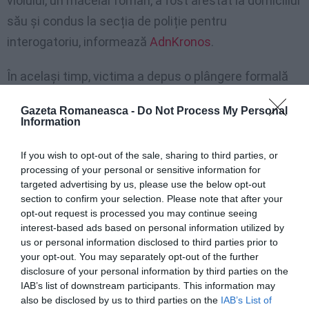
violului, un măcelar român, a fost arestat la domiciliul
său și condus la secția de poliție pentru
interogatoriu, informează
AdnKronos
.
În același timp, victima a depus o plângere formală
pentru violență sexuală la secția de carabinieri din
Gazeta Romaneasca -
Do Not Process My Personal
Villaputzu. Suspectul, în prezent, se află în arest la
Information
domiciliu, în așteptarea evaluării judiciare.
If you wish to opt-out of the sale, sharing to third parties, or
processing of your personal or sensitive information for
►
Șoc la Ponza, italian de 30 de ani intră în casa
targeted advertising by us, please use the below opt-out
vecinilor și violează o româncă de 16 ani: este
section to confirm your selection. Please note that after your
cercetat, dar liber
opt-out request is processed you may continue seeing
interest-based ads based on personal information utilized by
us or personal information disclosed to third parties prior to
Comunitatea locală din Villaputzu este profund
your opt-out. You may separately opt-out of the further
tulburată de acest incident. Autoritățile locale și
disclosure of your personal information by third parties on the
IAB’s list of downstream participants. This information may
organizațiile de protecție a victimelor violenței
also be disclosed by us to third parties on the
IAB’s List of