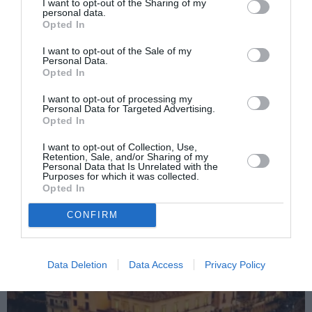
general.
I want to opt-out of the Sharing of my
personal data.
Opted In
M.C.
I want to opt-out of the Sale of my
Personal Data.
Opted In
Articolul anterior
See
I want to opt-out of processing my
Loredana a sărbătorit 25 de ani de carieră!
more
Personal Data for Targeted Advertising.
Opted In
Următorul articol
Turism de criză pe litoral
I want to opt-out of Collection, Use,
Retention, Sale, and/or Sharing of my
Personal Data that Is Unrelated with the
Purposes for which it was collected.
Opted In
AȚI PUTEA DORI DE
ASEMENEA
CONFIRM
Data Deletion
Data Access
Privacy Policy