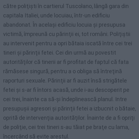
către poliţişti în cartierul Tuscolano, lângă gara din
capitala Italiei, unde locuiau, într-un edificiu
abandonat. În acelaşi edificiu locuia şi presupusa
victimă, împreună cu părinţii ei, tot români. Poliţiştii
au intervenit pentru a opri bătaia iscată între cei trei
tineri şi părinţii fetei. Cei din urmă au povestit
autorităţilor că tinerii ar fi profitat de faptul că fata
rămăsese singură, pentru a o obliga să întreţină
raporturi sexuale. Părinţii ar fi auzit însă strigătele
fetei şi s-ar fi întors acasă, unde i-au descoperit pe
cei trei, înainte ca să-şi îndeplinească planul. Intre
presupuşii agresori şi părinţii fetei a izbucnit o bătaie,
oprită de intervenţia autorităţilor. Înainte de a fi opriţi
de poliţie, cei trei tineri s-au tăiat pe braţe cu lama,
încercând să evite arestul.