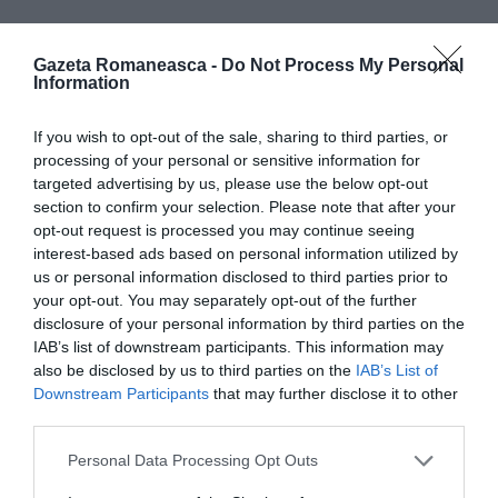
Procesul
: ancheta care a urmat a avut la bază
Gazeta Romaneasca -
Do Not Process My Personal
mărturiile mamei tinerei şi ale unei prietene. La
Information
procesul care s-a desfăşurat cu procedură abreviată,
If you wish to opt-out of the sale, sharing to third parties, or
procurorul a cerut pedepse între trei şi cinci ani de
processing of your personal or sensitive information for
închisoare pentru tienri, pentru tentativă de viol.
targeted advertising by us, please use the below opt-out
section to confirm your selection. Please note that after your
Avocaţii românilor, Andrea Palmiero şi Angela De
opt-out request is processed you may continue seeing
Rosa au pledat, în schimb, pentru nevinovăţia
interest-based ads based on personal information utilized by
us or personal information disclosed to third parties prior to
presupuşilor agresori.
your opt-out. You may separately opt-out of the further
disclosure of your personal information by third parties on the
Sentinţa
: Judecătorul pentru cercetări preliminare a
IAB’s list of downstream participants. This information may
decis, în primă instanţă, că cei trei sunt nevinovaţi.
also be disclosed by us to third parties on the
IAB’s List of
Downstream Participants
that may further disclose it to other
La baza deciziei ar fi, în primul rând, divergenţa dintre
third parties.
mărturiile depuse de cele două femei. Avocatul fetei
Personal Data Processing Opt Outs
a anunţat că va recurge la apel, la fel şi procurorul