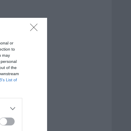
sonal or
ection to
ou may
 personal
out of the
 downstream
B’s List of