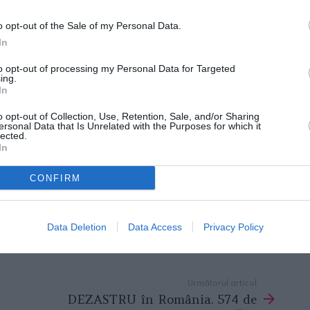
o opt-out of the Sale of my Personal Data.
adavru!”
In
t în pungi din plastic, peste care a pus apoi
to opt-out of processing my Personal Data for Targeted
ing.
In
o opt-out of Collection, Use, Retention, Sale, and/or Sharing
, după ce italianul i-a mărturisit iubitei lui
ersonal Data that Is Unrelated with the Purposes for which it
lected.
.
„În casa noastră este un cadavru!”
, le-ar fi
In
Corriere della Sera
.
CONFIRM
i legii au sechestrat casa și au dispus
nte ale bărbatului.
Data Deletion
Data Access
Privacy Policy
Următorul articol
DEZASTRU în România. 574 de