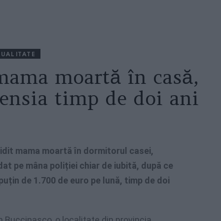
UALITATE
 mama moartă în casă,
pensia timp de doi ani
 zidit mama moartă în dormitorul casei,
 dat pe mâna poliției chiar de iubită, după ce
puțin de 1.700 de euro pe lună, timp de doi
în Buccinasco, o localitate din provincia