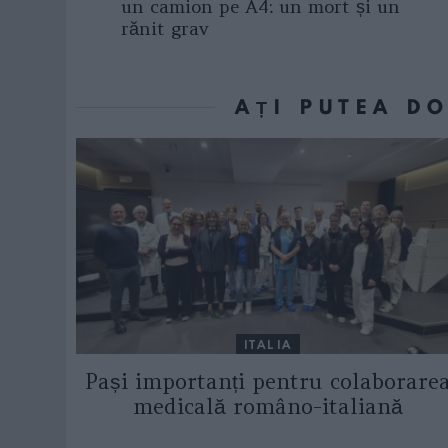
un camion pe A4: un mort și un
rănit grav
AȚI PUTEA D
ITALIA
Pași importanți pentru colaborare
medicală româno-italiană