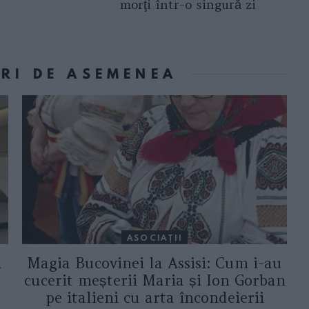
morţi într-o singură zi
ORI DE ASEMENEA
ASOCIAŢII
a
Magia Bucovinei la Assisi: Cum i-au
cucerit meșterii Maria și Ion Gorban
pe italieni cu arta încondeierii