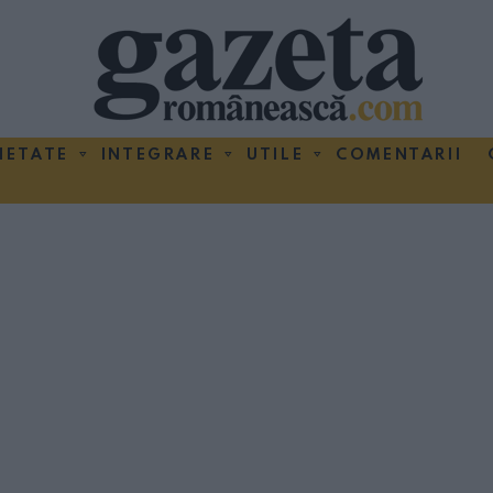
IETATE
INTEGRARE
UTILE
COMENTARII