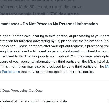
nă în vârstă de 80 de ani, a murit din cauze
 încaseze pensia femeii, 1.700 de euro pe
a pus în aplicare.
omaneasca -
Do Not Process My Personal Information
to opt-out of the sale, sharing to third parties, or processing of your per
formation for targeted advertising by us, please use the below opt-out s
r selection. Please note that after your opt-out request is processed y
eing interest-based ads based on personal information utilized by us or
disclosed to third parties prior to your opt-out. You may separately opt-
losure of your personal information by third parties on the IAB’s list of
. This information may also be disclosed by us to third parties on the
IA
Participants
that may further disclose it to other third parties.
l Data Processing Opt Outs
o opt-out of the Sharing of my personal data.
cinat cu ambele doze!
In