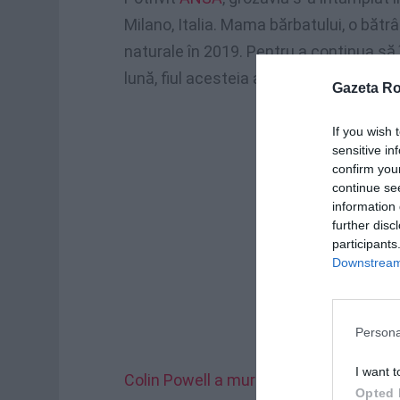
Milano, Italia. Mama bărbatului, o bătrâ
naturale în 2019. Pentru a continua să
lună, fiul acesteia a ticluit un plan și l-
Gazeta R
If you wish 
sensitive in
confirm you
continue se
information 
further disc
participants
Downstream 
Persona
I want t
Colin Powell a murit de Covid, era vac
Opted 