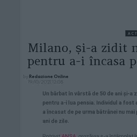
ACT
Milano, și-a zidit
pentru a-i încasa 
by
Redazione Online
19/10/2021, 12:08
Un bărbat în vârstă de 50 de ani şi-a
pentru a-i lua pensia. Individul a fost
a încasat de pe urma bătrânei nu mai 
ani de zile.
Potrivit
ANSA
, grozăvia s-a întâmplat 