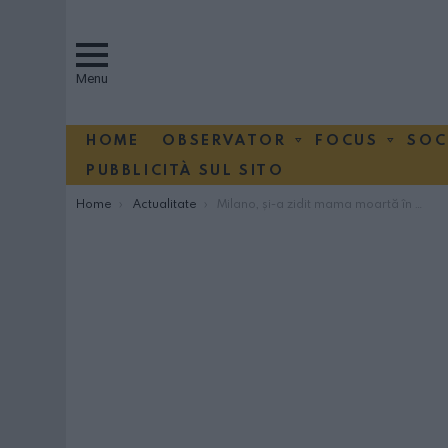
Menu
HOME
OBSERVATOR
FOCUS
SOC
PUBBLICITÀ SUL SITO
You are here:
Home
Actualitate
Milano, și-a zidit mama moartă în casă, pentru a-i încasa pensia timp de doi ani