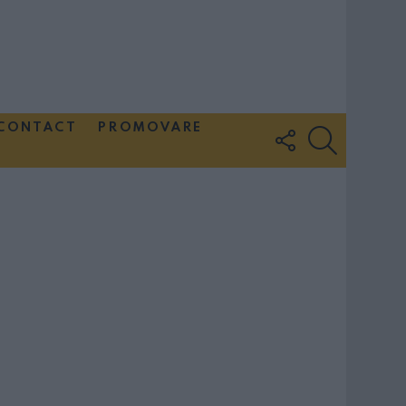
CONTACT
PROMOVARE
FOLLOW
SEARCH
US
Couple Photoshoot Paris